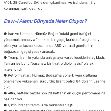
A101, 38 CarrefourSA) elden çıkarılması ve istihdamın 3 yıl
korunması şartı getirildi.
Devr-i Alem: Dünyada Neler Oluyor?
● İran ve Umman, Hürmüz Boğazı’ndaki gemi trafiğini
yönetmek amacıyla “merkezi bir geçiş koridoru” oluşturmayı
planlıyor; anlaşma kapsamında ABD ve İsrail gemilerinin
boğazdan geçişi yasaklanacak.
● Trump, İran ile yakında anlaşmaya varabileceklerini açıkladı;
Tahran ise bunu “başarısız bir tiyatro diplomasisi” olarak
nitelendirdi.
● Petrol fiyatları, Hürmüz Boğazı’na yönelik yeni kısıtlama
önerileriyle yükselişini sürdürdü; Brent petrol 84 doların üzerine
çıktı.
● Altın, haftalık bazda son 28 haftanın en güçlü performansına
hazırlanıyor.
● Çin’in ihracatı temmuzda beklentileri aştı.
● Apollo, İngiliz havayolu EasyJet’i hisse başına 7,15 sterlinden