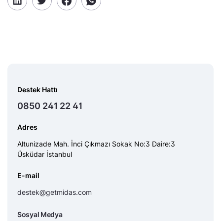
Destek Hattı
0850 241 22 41
Adres
Altunizade Mah. İnci Çıkmazı Sokak No:3 Daire:3
Üsküdar İstanbul
E-mail
destek@getmidas.com
Sosyal Medya