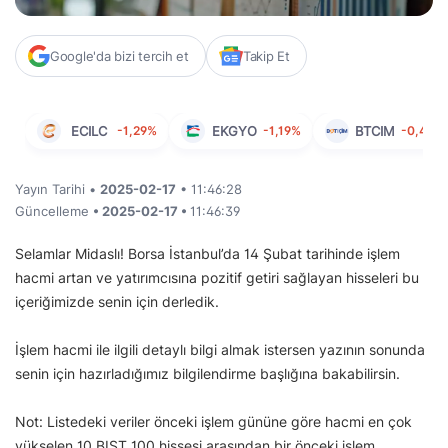
Google'da bizi tercih et
Takip Et
ECILC
-1,29%
EKGYO
-1,19%
BTCIM
-0,40%
Yayın Tarihi •
2025-02-17
• 11:46:28
Güncelleme
• 2025-02-17 •
11:46:39
Selamlar Midaslı! Borsa İstanbul’da 14 Şubat tarihinde işlem
hacmi artan ve yatırımcısına pozitif getiri sağlayan hisseleri bu
içeriğimizde senin için derledik.
İşlem hacmi ile ilgili detaylı bilgi almak istersen yazının sonunda
senin için hazırladığımız bilgilendirme başlığına bakabilirsin.
Not: Listedeki veriler önceki işlem gününe göre hacmi en çok
yükselen 10 BIST 100 hissesi arasından bir önceki işlem