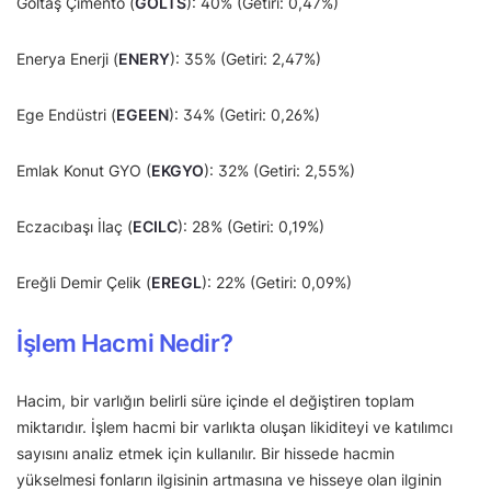
Göltaş Çimento (
GOLTS
): 40% (Getiri: 0,47%)
Enerya Enerji (
ENERY
): 35% (Getiri: 2,47%)
Ege Endüstri (
EGEEN
): 34% (Getiri: 0,26%)
Emlak Konut GYO (
EKGYO
): 32% (Getiri: 2,55%)
Eczacıbaşı İlaç (
ECILC
): 28% (Getiri: 0,19%)
Ereğli Demir Çelik (
EREGL
): 22% (Getiri: 0,09%)
İşlem Hacmi Nedir?
Hacim, bir varlığın belirli süre içinde el değiştiren toplam
miktarıdır. İşlem hacmi bir varlıkta oluşan likiditeyi ve katılımcı
sayısını analiz etmek için kullanılır. Bir hissede hacmin
yükselmesi fonların ilgisinin artmasına ve hisseye olan ilginin