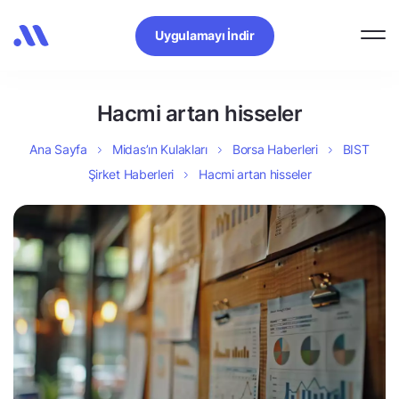
Uygulamayı İndir
Hacmi artan hisseler
Ana Sayfa
Midas’ın Kulakları
Borsa Haberleri
BIST
Şirket Haberleri
Hacmi artan hisseler