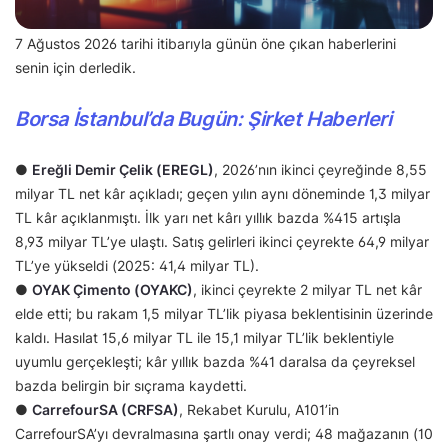
7 Ağustos 2026 tarihi itibarıyla günün öne çıkan haberlerini
senin için derledik.
Borsa İstanbul’da Bugün: Şirket Haberleri
●
Ereğli Demir Çelik (EREGL)
, 2026’nın ikinci çeyreğinde 8,55
milyar TL net kâr açıkladı; geçen yılın aynı döneminde 1,3 milyar
TL kâr açıklanmıştı. İlk yarı net kârı yıllık bazda %415 artışla
8,93 milyar TL’ye ulaştı. Satış gelirleri ikinci çeyrekte 64,9 milyar
TL’ye yükseldi (2025: 41,4 milyar TL).
●
OYAK Çimento (OYAKC)
, ikinci çeyrekte 2 milyar TL net kâr
elde etti; bu rakam 1,5 milyar TL’lik piyasa beklentisinin üzerinde
kaldı. Hasılat 15,6 milyar TL ile 15,1 milyar TL’lik beklentiyle
uyumlu gerçekleşti; kâr yıllık bazda %41 daralsa da çeyreksel
bazda belirgin bir sıçrama kaydetti.
●
CarrefourSA (CRFSA)
, Rekabet Kurulu, A101’in
CarrefourSA’yı devralmasına şartlı onay verdi; 48 mağazanın (10