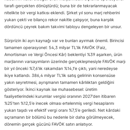
tarafı gerçekten dönüştürdü; buna bir de tekrarlanmayacak
nitelikte bir vergi katkısı eklendi. Şirket yıl sonu marj rehberini
yukarı çekti ve bilanço rekor nakitle çalışıyor, buna karşılık
dördüncü çeyrek bakım takvimi tabloyu dengeleyen bir unsur.
Sürprizin iki ayrı kaynağı var ve bunları ayırmak önemli. Birincisi
tamamen operasyonel: 54,3 milyar TL’lik FAVÖK (Faiz,
Amortisman ve Vergi Öncesi Kâr) beklentiyi %39 aşarken, ürün
marjlarının varsayımların üzerinde gerçekleşmesiyle FAVÖK marjı
bir yıl önceki %7,6’lık rakamdan %14,1’e çıktı, yani neredeyse
ikiye katlandı. 386,4 milyar TL’lik satış gelirinin konsensüse
yakın seyretmesi, ayrışmanın tamamen kârlılıktan geldiğini
gösteriyor. İkinci kaynak ise muhasebesel: üretim
faaliyetlerindeki kurumlar vergisi oranının 2027’den itibaren
%25’ten %12,5’e inecek olması ertelenmiş vergi hesaplarını
yukarı taşıdı ve efektif vergi oranı %7,5’e geriledi. Net kârdaki
sıçramanın bir bölümü bu nedenle bir daha görülmeyecek,
dönemin gerçek gücünü FAVÖK satırı anlatıyor.