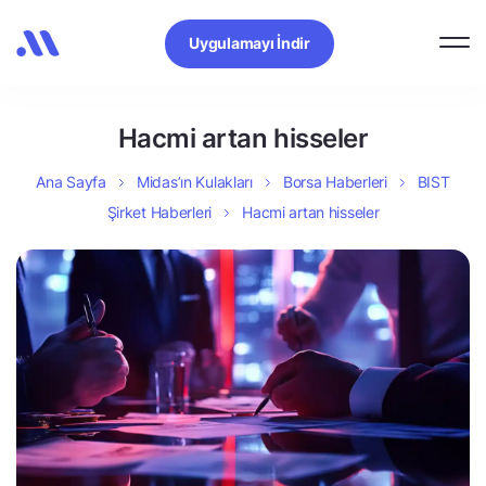
Uygulamayı İndir
Hacmi artan hisseler
Ana Sayfa
Midas’ın Kulakları
Borsa Haberleri
BIST
Şirket Haberleri
Hacmi artan hisseler