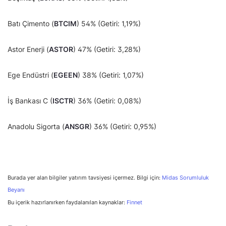
Batı Çimento (
BTCIM
) 54% (Getiri: 1,19%)
Astor Enerji (
ASTOR
) 47% (Getiri: 3,28%)
Ege Endüstri (
EGEEN
) 38% (Getiri: 1,07%)
İş Bankası C (
ISCTR
) 36% (Getiri: 0,08%)
Anadolu Sigorta (
ANSGR
) 36% (Getiri: 0,95%)
Burada yer alan bilgiler yatırım tavsiyesi içermez. Bilgi için:
Midas Sorumluluk
Beyanı
Bu içerik hazırlanırken faydalanılan kaynaklar:
Finnet