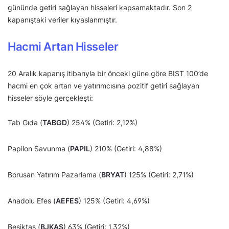
gününde getiri sağlayan hisseleri kapsamaktadır. Son 2
kapanıştaki veriler kıyaslanmıştır.
Hacmi Artan Hisseler
20 Aralık kapanış itibarıyla bir önceki güne göre BIST 100’de
hacmi en çok artan ve yatırımcısına pozitif getiri sağlayan
hisseler şöyle gerçekleşti:
Tab Gıda (
TABGD
) 254% (Getiri: 2,12%)
Papilon Savunma (
PAPIL
) 210% (Getiri: 4,88%)
Borusan Yatırım Pazarlama (
BRYAT
) 125% (Getiri: 2,71%)
Anadolu Efes (
AEFES
) 125% (Getiri: 4,69%)
Beşiktaş (
BJKAS
) 63% (Getiri: 1,32%)