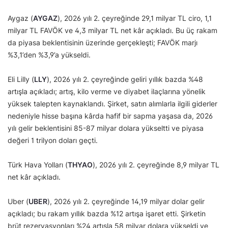
Aygaz (
AYGAZ
), 2026 yılı 2. çeyreğinde 29,1 milyar TL ciro, 1,1
milyar TL FAVÖK ve 4,3 milyar TL net kâr açıkladı. Bu üç rakam
da piyasa beklentisinin üzerinde gerçekleşti; FAVÖK marjı
%3,1’den %3,9’a yükseldi.
Eli Lilly (
LLY
), 2026 yılı 2. çeyreğinde geliri yıllık bazda %48
artışla açıkladı; artış, kilo verme ve diyabet ilaçlarına yönelik
yüksek talepten kaynaklandı. Şirket, satın alımlarla ilgili giderler
nedeniyle hisse başına kârda hafif bir sapma yaşasa da, 2026
yılı gelir beklentisini 85-87 milyar dolara yükseltti ve piyasa
değeri 1 trilyon doları geçti.
Türk Hava Yolları (
THYAO
), 2026 yılı 2. çeyreğinde 8,9 milyar TL
net kâr açıkladı.
Uber (
UBER
), 2026 yılı 2. çeyreğinde 14,19 milyar dolar gelir
açıkladı; bu rakam yıllık bazda %12 artışa işaret etti. Şirketin
brüt rezervasyonları %24 artışla 58 milyar dolara yükseldi ve