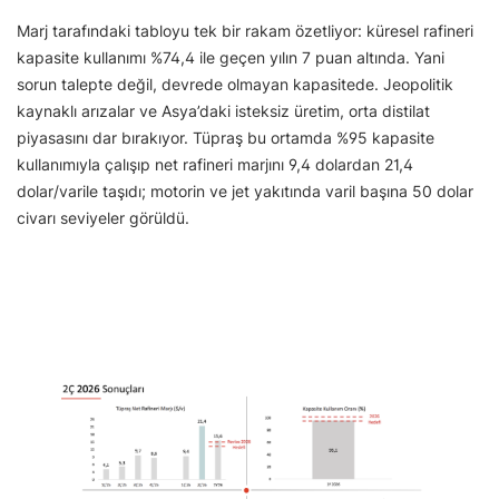
Marj tarafındaki tabloyu tek bir rakam özetliyor: küresel rafineri
kapasite kullanımı %74,4 ile geçen yılın 7 puan altında. Yani
sorun talepte değil, devrede olmayan kapasitede. Jeopolitik
kaynaklı arızalar ve Asya’daki isteksiz üretim, orta distilat
piyasasını dar bırakıyor. Tüpraş bu ortamda %95 kapasite
kullanımıyla çalışıp net rafineri marjını 9,4 dolardan 21,4
dolar/varile taşıdı; motorin ve jet yakıtında varil başına 50 dolar
civarı seviyeler görüldü.