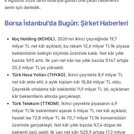
6 Ağustos 2026 tarihi itibarıyla günün öne çıkan haberlerini
senin için derledik.
Borsa İstanbul’da Bugün: Şirket Haberleri
Koç Holding (KCHOL)
, 2026’nın ikinci çeyreğinde 19,7
milyar TL net kâr açıkladı; bu rakam 13,6 milyar TL’lik piyasa
beklentisinin belirgin biçimde üzerinde kaldı. Net kâr yıllık
bazda %93 arttı. İlk yarı net kârı ise yıllık bazda %147 artışla
20,3 milyar TL’ye yükseldi.
Türk Hava Yolları (THYAO)
, İkinci çeyrekte 8,9 milyar TL
net kâr elde etti; 6 aylık toplam kâr 18,86 milyar TL oldu.
Çeyreklik ortalama kâr beklentisi 11,9 milyar TL idi, açıklanan
kâr beklentilerin altında gerçekleşti.
Türk Telekom (TTKOM)
, İkinci çeyrekte piyasanın 4,9
milyar TL’lik beklentisini aşarak 6 milyar TL net kâr açıkladı;
hasılat ise 72,8 milyar TL ile 70,7 milyar TL’lik konsensüsün
üzerinde gerçekleşti. Net kâr yıllık bazda %7,4 düşse de
beklenti üstü geldi; ilk yarı net kârı %25,9 artışla 17,2 milyar