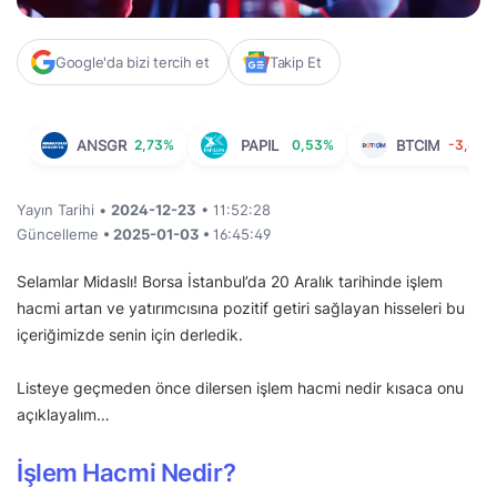
Google'da bizi tercih et
Takip Et
ANSGR
2,73%
PAPIL
0,53%
BTCIM
-3,61%
Yayın Tarihi •
2024-12-23
• 11:52:28
Güncelleme
• 2025-01-03 •
16:45:49
Selamlar Midaslı! Borsa İstanbul’da 20 Aralık tarihinde işlem
hacmi artan ve yatırımcısına pozitif getiri sağlayan hisseleri bu
içeriğimizde senin için derledik.
Listeye geçmeden önce dilersen işlem hacmi nedir kısaca onu
açıklayalım…
İşlem Hacmi Nedir?