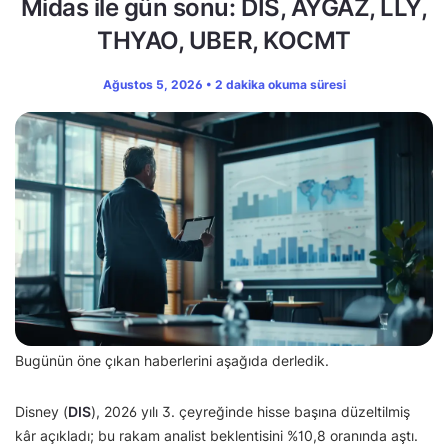
Midas ile gün sonu: DIS, AYGAZ, LLY,
THYAO, UBER, KOCMT
Ağustos 5, 2026 • 2 dakika okuma süresi
Bugünün öne çıkan haberlerini aşağıda derledik.
Disney (
DIS
), 2026 yılı 3. çeyreğinde hisse başına düzeltilmiş
kâr açıkladı; bu rakam analist beklentisini %10,8 oranında aştı.