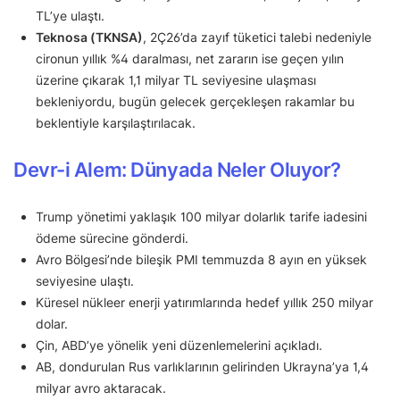
TL’ye ulaştı.
Teknosa (TKNSA)
, 2Ç26’da zayıf tüketici talebi nedeniyle
cironun yıllık %4 daralması, net zararın ise geçen yılın
üzerine çıkarak 1,1 milyar TL seviyesine ulaşması
bekleniyordu, bugün gelecek gerçekleşen rakamlar bu
beklentiyle karşılaştırılacak.
Devr-i Alem: Dünyada Neler Oluyor?
Trump yönetimi yaklaşık 100 milyar dolarlık tarife iadesini
ödeme sürecine gönderdi.
Avro Bölgesi’nde bileşik PMI temmuzda 8 ayın en yüksek
seviyesine ulaştı.
Küresel nükleer enerji yatırımlarında hedef yıllık 250 milyar
dolar.
Çin, ABD’ye yönelik yeni düzenlemelerini açıkladı.
AB, dondurulan Rus varlıklarının gelirinden Ukrayna’ya 1,4
milyar avro aktaracak.