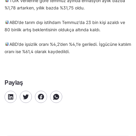
TÜİK verilerine göre temmuz ayında enflasyon aylık bazda
%1,78 artarken, yıllık bazda %31,75 oldu.
ABD’de tarım dışı istihdam Temmuz’da 23 bin kişi azaldı ve
80 binlik artış beklentisinin oldukça altında kaldı.
ABD’de işsizlik oranı %4,2’den %4,1’e geriledi. İşgücüne katılım
oranı ise %61,4 olarak kaydedildi.
Paylaş