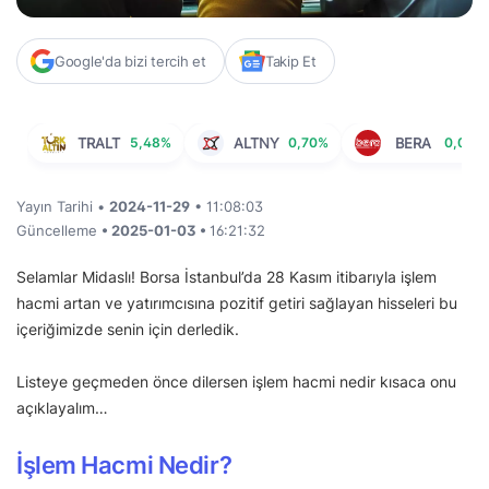
Google'da bizi tercih et
Takip Et
TRALT
5,48%
ALTNY
0,70%
BERA
0,08%
Yayın Tarihi •
2024-11-29
• 11:08:03
Güncelleme
• 2025-01-03 •
16:21:32
Selamlar Midaslı! Borsa İstanbul’da 28 Kasım itibarıyla işlem
hacmi artan ve yatırımcısına pozitif getiri sağlayan hisseleri bu
içeriğimizde senin için derledik.
Listeye geçmeden önce dilersen işlem hacmi nedir kısaca onu
açıklayalım…
İşlem Hacmi Nedir?