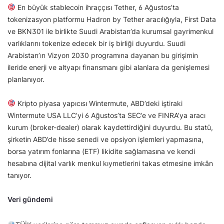
En büyük stablecoin ihraççısı Tether, 6 Ağustos’ta
tokenizasyon platformu Hadron by Tether aracılığıyla, First Data
ve BKN301 ile birlikte Suudi Arabistan’da kurumsal gayrimenkul
varlıklarını tokenize edecek bir iş birliği duyurdu. Suudi
Arabistan’ın Vizyon 2030 programına dayanan bu girişimin
ileride enerji ve altyapı finansmanı gibi alanlara da genişlemesi
planlanıyor.
Kripto piyasa yapıcısı Wintermute, ABD’deki iştiraki
Wintermute USA LLC’yi 6 Ağustos’ta SEC’e ve FINRA’ya aracı
kurum (broker-dealer) olarak kaydettirdiğini duyurdu. Bu statü,
şirketin ABD’de hisse senedi ve opsiyon işlemleri yapmasına,
borsa yatırım fonlarına (ETF) likidite sağlamasına ve kendi
hesabına dijital varlık menkul kıymetlerini takas etmesine imkân
tanıyor.
Veri gündemi