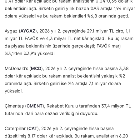
0,41 dolar kâr açıkladı; bu rakam analistlerin 0,34-0,35 dolarlık
beklentisini aştı. Şirketin geliri yıllık bazda %93 artışla 1,94 milyar
dolara yükseldi ve bu rakam beklentileri %6,8 oranında geçti.
Aygaz (
AYGAZ
), 2026 yılı 2. çeyreğinde 29,1 milyar TL ciro, 1,1
milyar TL FAVÖK ve 4,3 milyar TL net kâr açıkladı. Bu üç rakam
da piyasa beklentisinin üzerinde gerçekleşti; FAVÖK marjı
%3,1’den %3,9’a yükseldi.
McDonald’s (
MCD
), 2026 yılı 2. çeyreğinde hisse başına 3,38
dolar kâr açıkladı; bu rakam analist beklentisini yaklaşık %2
oranında aştı. Şirketin geliri ise %4 artışla 7,1 milyar dolara
yükseldi.
Çimentaş (
CMENT
), Rekabet Kurulu tarafından 37,4 milyon TL
tutarında idari para cezası verildiğini duyurdu.
Caterpillar (
CAT
), 2026 yılı 2. çeyreğinde hisse başına
düzeltilmiş 8,17 dolar kâr açıkladı. Bu rakam, analistlerin 6,20