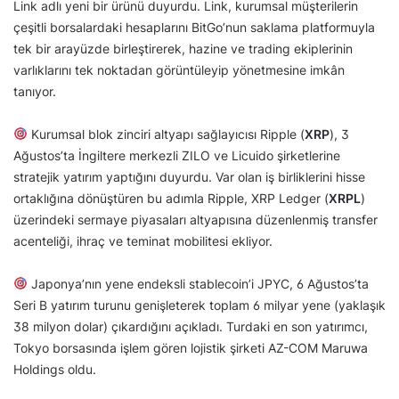
Link adlı yeni bir ürünü duyurdu. Link, kurumsal müşterilerin
çeşitli borsalardaki hesaplarını BitGo’nun saklama platformuyla
tek bir arayüzde birleştirerek, hazine ve trading ekiplerinin
varlıklarını tek noktadan görüntüleyip yönetmesine imkân
tanıyor.
Kurumsal blok zinciri altyapı sağlayıcısı Ripple (
XRP
), 3
Ağustos’ta İngiltere merkezli ZILO ve Licuido şirketlerine
stratejik yatırım yaptığını duyurdu. Var olan iş birliklerini hisse
ortaklığına dönüştüren bu adımla Ripple, XRP Ledger (
XRPL
)
üzerindeki sermaye piyasaları altyapısına düzenlenmiş transfer
acenteliği, ihraç ve teminat mobilitesi ekliyor.
Japonya’nın yene endeksli stablecoin’i JPYC, 6 Ağustos’ta
Seri B yatırım turunu genişleterek toplam 6 milyar yene (yaklaşık
38 milyon dolar) çıkardığını açıkladı. Turdaki en son yatırımcı,
Tokyo borsasında işlem gören lojistik şirketi AZ-COM Maruwa
Holdings oldu.