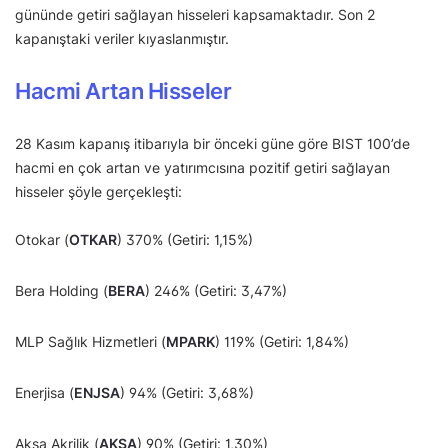
gününde getiri sağlayan hisseleri kapsamaktadır. Son 2
kapanıştaki veriler kıyaslanmıştır.
Hacmi Artan Hisseler
28 Kasım kapanış itibarıyla bir önceki güne göre BIST 100’de
hacmi en çok artan ve yatırımcısına pozitif getiri sağlayan
hisseler şöyle gerçekleşti:
Otokar (
OTKAR
) 370% (Getiri: 1,15%)
Bera Holding (
BERA
) 246% (Getiri: 3,47%)
MLP Sağlık Hizmetleri (
MPARK
) 119% (Getiri: 1,84%)
Enerjisa (
ENJSA
) 94% (Getiri: 3,68%)
Aksa Akrilik (
AKSA
) 90% (Getiri: 1,30%)