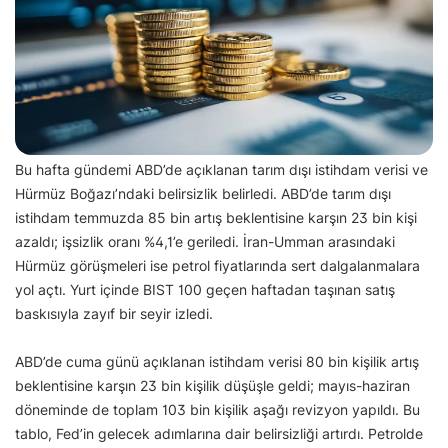
Bu hafta gündemi ABD’de açıklanan tarım dışı istihdam verisi ve
Hürmüz Boğazı’ndaki belirsizlik belirledi. ABD’de tarım dışı
istihdam temmuzda 85 bin artış beklentisine karşın 23 bin kişi
azaldı; işsizlik oranı %4,1’e geriledi. İran-Umman arasındaki
Hürmüz görüşmeleri ise petrol fiyatlarında sert dalgalanmalara
yol açtı. Yurt içinde BIST 100 geçen haftadan taşınan satış
baskısıyla zayıf bir seyir izledi.
ABD’de cuma günü açıklanan istihdam verisi 80 bin kişilik artış
beklentisine karşın 23 bin kişilik düşüşle geldi; mayıs-haziran
döneminde de toplam 103 bin kişilik aşağı revizyon yapıldı. Bu
tablo, Fed’in gelecek adımlarına dair belirsizliği artırdı. Petrolde