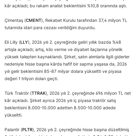
kâr açıkladı; bu rakam analist beklentisini %10,8 oranında aştı.
Çimentaş (
CMENT
), Rekabet Kurulu tarafından 37,4 milyon TL
tutarında idari para cezası verildiğini duyurdu.
Eli Lilly (
LLY
), 2026 yılı 2. çeyreğinde geliri yıllık bazda %48
artışla açıkladı; artış, kilo verme ve diyabet ilaçlarına yönelik
yüksek talepten kaynaklandı. Şirket, satın alımlarla ilgili giderler
nedeniyle hisse başına kârda hafif bir sapma yaşasa da, 2026
yılı gelir beklentisini 85-87 milyar dolara yükseltti ve piyasa
değeri 1 trilyon doları geçti.
Türk Traktör (
TTRAK
), 2026 yılı 2. çeyreğinde 696 milyon TL net
kâr açıkladı. Şirket ayrıca 2026 yılı iç piyasa traktör satış
beklentisini 8.000-10.000 adetten 8.500-10.000 adede
yükseltti.
Palantir (
PLTR
), 2026 yılı 2. çeyreğinde hisse başına düzeltilmiş