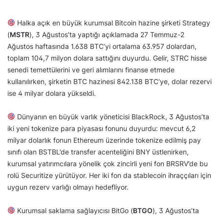
Halka açık en büyük kurumsal Bitcoin hazine şirketi Strategy
(
MSTR
), 3 Ağustos’ta yaptığı açıklamada 27 Temmuz-2
Ağustos haftasında 1.638 BTC’yi ortalama 63.957 dolardan,
toplam 104,7 milyon dolara sattığını duyurdu. Gelir, STRC hisse
senedi temettülerini ve geri alımlarını finanse etmede
kullanılırken, şirketin BTC hazinesi 842.138 BTC’ye, dolar rezervi
ise 4 milyar dolara yükseldi.
Dünyanın en büyük varlık yöneticisi BlackRock, 3 Ağustos’ta
iki yeni tokenize para piyasası fonunu duyurdu: mevcut 6,2
milyar dolarlık fonun Ethereum üzerinde tokenize edilmiş pay
sınıfı olan BSTBL’de transfer acenteliğini BNY üstlenirken,
kurumsal yatırımcılara yönelik çok zincirli yeni fon BRSRV’de bu
rolü Securitize yürütüyor. Her iki fon da stablecoin ihraççıları için
uygun rezerv varlığı olmayı hedefliyor.
Kurumsal saklama sağlayıcısı BitGo (
BTGO
), 3 Ağustos’ta