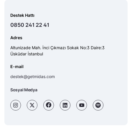
Destek Hattı
0850 241 22 41
Adres
Altunizade Mah. İnci Çıkmazı Sokak No:3 Daire:3
Üsküdar İstanbul
E-mail
destek@getmidas.com
Sosyal Medya