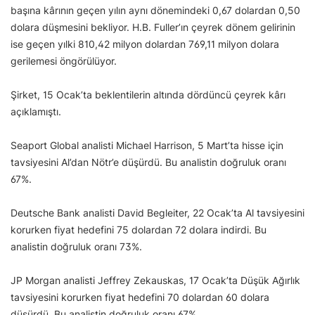
başına kârının geçen yılın aynı dönemindeki 0,67 dolardan 0,50
dolara düşmesini bekliyor. H.B. Fuller’ın çeyrek dönem gelirinin
ise geçen yılki 810,42 milyon dolardan 769,11 milyon dolara
gerilemesi öngörülüyor.
Şirket, 15 Ocak’ta beklentilerin altında dördüncü çeyrek kârı
açıklamıştı.
Seaport Global analisti Michael Harrison, 5 Mart’ta hisse için
tavsiyesini Al’dan Nötr’e düşürdü. Bu analistin doğruluk oranı
67%.
Deutsche Bank analisti David Begleiter, 22 Ocak’ta Al tavsiyesini
korurken fiyat hedefini 75 dolardan 72 dolara indirdi. Bu
analistin doğruluk oranı 73%.
JP Morgan analisti Jeffrey Zekauskas, 17 Ocak’ta Düşük Ağırlık
tavsiyesini korurken fiyat hedefini 70 dolardan 60 dolara
düşürdü. Bu analistin doğruluk oranı 67%.