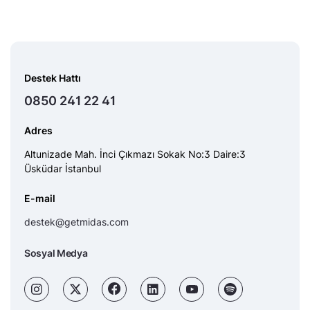
Destek Hattı
0850 241 22 41
Adres
Altunizade Mah. İnci Çıkmazı Sokak No:3 Daire:3
Üsküdar İstanbul
E-mail
destek@getmidas.com
Sosyal Medya