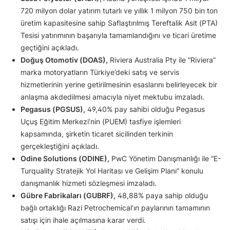
720 milyon dolar yatırım tutarlı ve yıllık 1 milyon 750 bin ton
üretim kapasitesine sahip Saflaştırılmış Tereftalik Asit (PTA)
Tesisi yatırımının başarıyla tamamlandığını ve ticari üretime
geçtiğini açıkladı.
Doğuş Otomotiv (DOAS),
Riviera Australia Pty ile “Riviera”
marka motoryatların Türkiye’deki satış ve servis
hizmetlerinin yerine getirilmesinin esaslarını belirleyecek bir
anlaşma akdedilmesi amacıyla niyet mektubu imzaladı.
Pegasus (PGSUS),
49,40% pay sahibi olduğu Pegasus
Uçuş Eğitim Merkezi’nin (PUEM) tasfiye işlemleri
kapsamında, şirketin ticaret sicilinden terkinin
gerçekleştiğini açıkladı.
Odine Solutions (ODINE),
PwC Yönetim Danışmanlığı ile “E-
Turquality Stratejik Yol Haritası ve Gelişim Planı” konulu
danışmanlık hizmeti sözleşmesi imzaladı.
Gübre Fabrikaları (GUBRF),
48,88% paya sahip olduğu
bağlı ortaklığı Razi Petrochemical’ın paylarının tamamının
satışı için ihale açılmasına karar verdi.