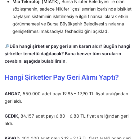
Mia Teknoloji (MIATK),
Bursa Nilüfer Belediyesi ile olan
sözleşmenin, sadece Nilüfer ilçesi sınırları içerisinde bisiklet
paylaşım sisteminin işletilmesiyle ilgili finansal olarak etkin
görünmemesi ve Bursa Büyükşehir Belediyesi sınırlarına
genişletilmesi maksadıyla feshedildiğini açıkladı.
Dün hangi şirketler pay geri alım kararı aldı? Bugün hangi
şirketler temettü dağıtacak? Buna benzer tüm soruların
cevabını aşağıda bulabilirsin.
Hangi Şirketler Pay Geri Alımı Yaptı?
AHGAZ,
550.000 adet payı 19,86 – 19,90 TL fiyat aralığından
geri aldı.
GEDIK
, 84.157 adet payı 6,80 – 6,88 TL fiyat aralığından geri
aldı.
KRVGD
, 100.000 adet payı 2,12 – 2,13 TL fiyat aralığından geri