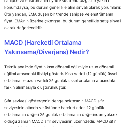
sahipse ve enstrümanın fiyatı EMA trend çizgisine yakın bir
konumdaysa, bu durum genellikle alım sinyali olarak yorumlanır.
Öte yandan, EMA düşen bir trende sahipse ve enstrümanın
fiyatı EMA’nın üzerine çıkmışsa, bu durum genellikle satış sinyali
olarak değerlendirilir.
MACD (Hareketli Ortalama
Yakınsama/Diverjans) Nedir?
Teknik analizde fiyatın kısa dönemli eğilimiyle uzun dönemli
eğilimi arasındaki ilişkiyi gösterir. Kısa vadeli (12 günlük) üssel
ortalama ile uzun vadeli 26 günlük üssel ortalama arasındaki
farkın alınmasıyla oluşturulmuştur.
Sıfır seviyesi göstergenin denge noktasıdır. MACD sıfır
seviyesinin altında ve üstünde hareket eder. 12 günlük
ortalamanın değeri 26 günlük ortalamanın değerinden yüksek
olduğu zaman MACD sıfır seviyesinin üzerindedir. MACD sıfır