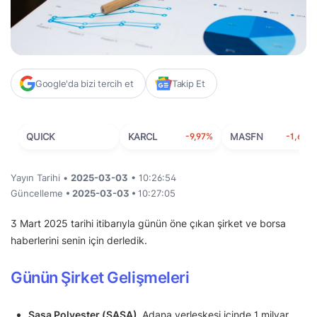
Google'da bizi tercih et
Takip Et
QUICK
KARCL
-9,97%
MASFN
-1,63%
Yayın Tarihi •
2025-03-03
• 10:26:54
Güncelleme
• 2025-03-03 •
10:27:05
3 Mart 2025 tarihi itibarıyla günün öne çıkan şirket ve borsa
haberlerini senin için derledik.
Günün Şirket Gelişmeleri
Sasa Polyester (SASA),
Adana yerleşkesi içinde 1 milyar