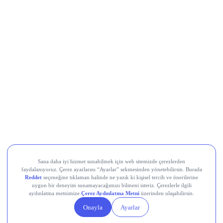
Türk Hava Yolları (THYAO)
, İkinci çeyrekte 8,9 milyar TL
net kâr elde etti; 6 aylık toplam kâr 18,86 milyar TL oldu.
Çeyreklik ortalama kâr beklentisi 11,9 milyar TL idi, açıklanan
kâr beklentilerin altında gerçekleşti.
Türk Telekom (TTKOM)
, İkinci çeyrekte piyasanın 4,9
milyar TL’lik beklentisini aşarak 6 milyar TL net kâr açıkladı;
hasılat ise 72,8 milyar TL ile 70,7 milyar TL’lik konsensüsün
üzerinde gerçekleşti. Net kâr yıllık bazda %7,4 düşse de
beklenti üstü geldi; ilk yarı net kârı %25,9 artışla 17,2 milyar
TL’ye ulaştı.
Teknosa (TKNSA)
, 2Ç26’da zayıf tüketici talebi nedeniyle
cironun yıllık %4 daralması, net zararın ise geçen yılın
üzerine çıkarak 1,1 milyar TL seviyesine ulaşması
bekleniyordu, bugün gelecek gerçekleşen rakamlar bu
beklentiyle karşılaştırılacak.
Devr-i Alem: Dünyada Neler Oluyor?