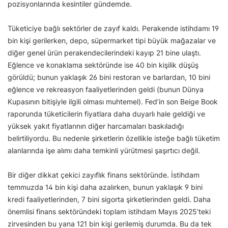
pozisyonlarında kesintiler gündemde.
Tüketiciye bağlı sektörler de zayıf kaldı. Perakende istihdamı 19
bin kişi gerilerken, depo, süpermarket tipi büyük mağazalar ve
diğer genel ürün perakendecilerindeki kayıp 21 bine ulaştı.
Eğlence ve konaklama sektöründe ise 40 bin kişilik düşüş
görüldü; bunun yaklaşık 26 bini restoran ve barlardan, 10 bini
eğlence ve rekreasyon faaliyetlerinden geldi (bunun Dünya
Kupasının bitişiyle ilgili olması muhtemel). Fed’in son Beige Book
raporunda tüketicilerin fiyatlara daha duyarlı hale geldiği ve
yüksek yakıt fiyatlarının diğer harcamaları baskıladığı
belirtiliyordu. Bu nedenle şirketlerin özellikle isteğe bağlı tüketim
alanlarında işe alımı daha temkinli yürütmesi şaşırtıcı değil.
Bir diğer dikkat çekici zayıflık finans sektöründe. İstihdam
temmuzda 14 bin kişi daha azalırken, bunun yaklaşık 9 bini
kredi faaliyetlerinden, 7 bini sigorta şirketlerinden geldi. Daha
önemlisi finans sektöründeki toplam istihdam Mayıs 2025’teki
zirvesinden bu yana 121 bin kişi gerilemiş durumda. Bu da tek