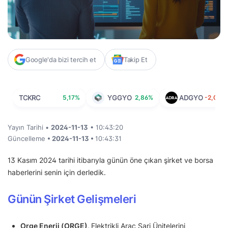
Google'da bizi tercih et
Takip Et
TCKRC
5,17%
YGGYO
2,86%
ADGYO
-2,04%
Yayın Tarihi •
2024-11-13
• 10:43:20
Güncelleme
• 2024-11-13 •
10:43:31
13 Kasım 2024 tarihi itibarıyla günün öne çıkan şirket ve borsa
haberlerini senin için derledik.
Günün Şirket Gelişmeleri
Orge Enerji (ORGE),
Elektrikli Araç Şarj Ünitelerini