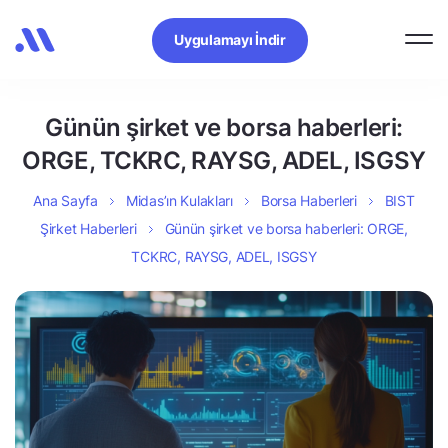
Uygulamayı İndir
Günün şirket ve borsa haberleri:
ORGE, TCKRC, RAYSG, ADEL, ISGSY
Ana Sayfa
Midas’ın Kulakları
Borsa Haberleri
BIST
Şirket Haberleri
Günün şirket ve borsa haberleri: ORGE,
TCKRC, RAYSG, ADEL, ISGSY