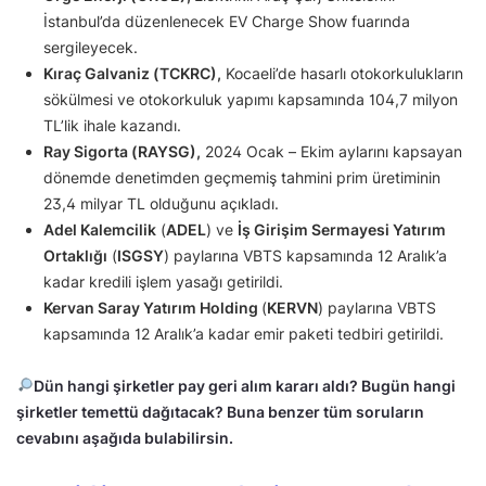
İstanbul’da düzenlenecek EV Charge Show fuarında
sergileyecek.
Kıraç Galvaniz (TCKRC),
Kocaeli’de hasarlı otokorkulukların
sökülmesi ve otokorkuluk yapımı kapsamında 104,7 milyon
TL’lik ihale kazandı.
Ray Sigorta (RAYSG),
2024 Ocak – Ekim aylarını kapsayan
dönemde denetimden geçmemiş tahmini prim üretiminin
23,4 milyar TL olduğunu açıkladı.
Adel Kalemcilik
(
ADEL
) ve
İş Girişim Sermayesi Yatırım
Ortaklığı
(
ISGSY
) paylarına VBTS kapsamında 12 Aralık’a
kadar kredili işlem yasağı getirildi.
Kervan Saray Yatırım Holding
(
KERVN
) paylarına VBTS
kapsamında 12 Aralık’a kadar emir paketi tedbiri getirildi.
Dün hangi şirketler pay geri alım kararı aldı? Bugün hangi
şirketler temettü dağıtacak? Buna benzer tüm soruların
cevabını aşağıda bulabilirsin.