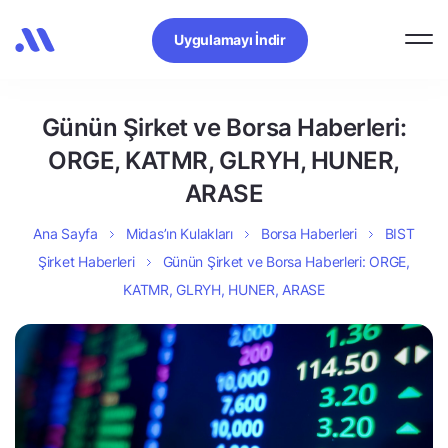
Uygulamayı İndir
Günün Şirket ve Borsa Haberleri:
ORGE, KATMR, GLRYH, HUNER,
ARASE
Ana Sayfa
Midas’ın Kulakları
Borsa Haberleri
BIST
Şirket Haberleri
Günün Şirket ve Borsa Haberleri: ORGE,
KATMR, GLRYH, HUNER, ARASE