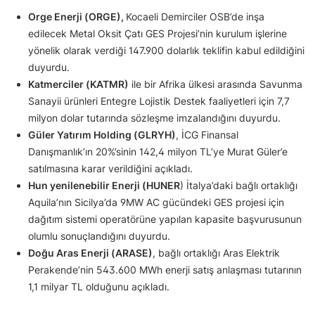
Orge Enerji (ORGE),
Kocaeli Demirciler OSB’de inşa
edilecek Metal Oksit Çatı GES Projesi’nin kurulum işlerine
yönelik olarak verdiği 147.900 dolarlık teklifin kabul edildiğini
duyurdu.
Katmerciler (KATMR)
ile bir Afrika ülkesi arasında Savunma
Sanayii ürünleri Entegre Lojistik Destek faaliyetleri için 7,7
milyon dolar tutarında sözleşme imzalandığını duyurdu.
Güler Yatırım Holding (GLRYH)
, İCG Finansal
Danışmanlık’ın 20%’sinin 142,4 milyon TL’ye Murat Güler’e
satılmasına karar verildiğini açıkladı.
Hun yenilenebilir Enerji (HUNER
) İtalya’daki bağlı ortaklığı
Aquila’nın Sicilya’da 9MW AC gücündeki GES projesi için
dağıtım sistemi operatörüne yapılan kapasite başvurusunun
olumlu sonuçlandığını duyurdu.
Doğu Aras Enerji (ARASE)
, bağlı ortaklığı Aras Elektrik
Perakende’nin 543.600 MWh enerji satış anlaşması tutarının
1,1 milyar TL olduğunu açıkladı.