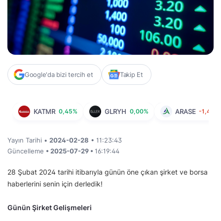
Google'da bizi tercih et
Takip Et
KATMR
0,45%
GLRYH
0,00%
ARASE
-1,43%
Yayın Tarihi •
2024-02-28
• 11:23:43
Güncelleme
• 2025-07-29 •
16:19:44
28 Şubat 2024 tarihi itibarıyla günün öne çıkan şirket ve borsa
haberlerini senin için derledik!
Günün Şirket Gelişmeleri