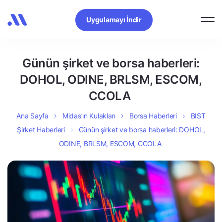
Uygulamayı İndir
Günün şirket ve borsa haberleri:
DOHOL, ODINE, BRLSM, ESCOM,
CCOLA
Ana Sayfa
Midas’ın Kulakları
Borsa Haberleri
BIST
Şirket Haberleri
Günün şirket ve borsa haberleri: DOHOL,
ODINE, BRLSM, ESCOM, CCOLA