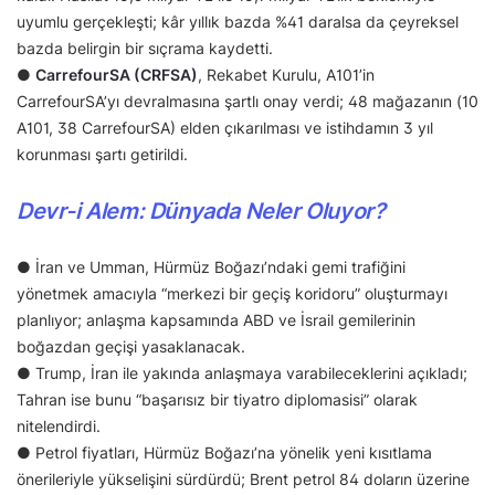
uyumlu gerçekleşti; kâr yıllık bazda %41 daralsa da çeyreksel
bazda belirgin bir sıçrama kaydetti.
●
CarrefourSA (CRFSA)
, Rekabet Kurulu, A101’in
CarrefourSA’yı devralmasına şartlı onay verdi; 48 mağazanın (10
A101, 38 CarrefourSA) elden çıkarılması ve istihdamın 3 yıl
korunması şartı getirildi.
Devr-i Alem: Dünyada Neler Oluyor?
● İran ve Umman, Hürmüz Boğazı’ndaki gemi trafiğini
yönetmek amacıyla “merkezi bir geçiş koridoru” oluşturmayı
planlıyor; anlaşma kapsamında ABD ve İsrail gemilerinin
boğazdan geçişi yasaklanacak.
● Trump, İran ile yakında anlaşmaya varabileceklerini açıkladı;
Tahran ise bunu “başarısız bir tiyatro diplomasisi” olarak
nitelendirdi.
● Petrol fiyatları, Hürmüz Boğazı’na yönelik yeni kısıtlama
önerileriyle yükselişini sürdürdü; Brent petrol 84 doların üzerine