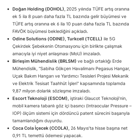
Doğan Holding (DOHOL),
2025 yılında TÜFE artış oranına
ek 5 ila 8 puan daha fazla TL bazında gelir büyümesi ve
TÜFE artış oranına ek 6 ila 10 puan daha fazla TL bazında
FAVÖK büyümesi beklediğini açıkladı.
Odine Solutions (ODINE), Turkcell (TCELL)
ile 5G
Çekirdek Şebekenin Otomasyonu için birlikte çalışmak
amacıyla iyi niyet anlaşması (MoU) imzaladı.
Birleşim Mühendislik (BRLSM)
ve bağlı ortaklığı Erde
Mühendislik, “Sabiha Gökçen Havalimanı Pegasus Hangar,
Uçak Bakım Hangarı ve Yardımcı Tesisleri Projesi Mekanik
ve Elektrik Tesisat Taahhüt İşleri” kapsamında toplamda
9,87 milyon dolarlık sözleşme imzaladı.
Escort Teknoloji (ESCOM),
iştiraki Glaucot Teknoloji’nin,
mobil kamera tabanlı göz içi basıncı (Intraocular Pressure –
IOP) ölçüm sistemi için dördüncü patent sürecini başarıyla
tamamlandığını duyurdu.
Coca Cola İçecek (CCOLA),
26 Mayıs’ta hisse başına net
0,91 TL temettü ödemesi yapacak.