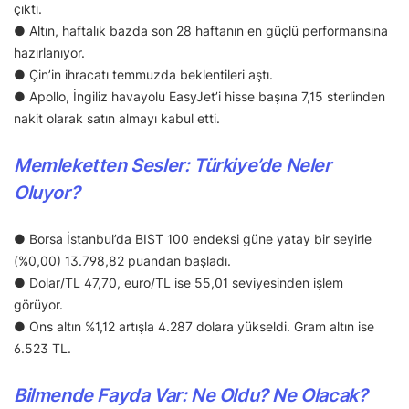
çıktı.
● Altın, haftalık bazda son 28 haftanın en güçlü performansına
hazırlanıyor.
● Çin’in ihracatı temmuzda beklentileri aştı.
● Apollo, İngiliz havayolu EasyJet’i hisse başına 7,15 sterlinden
nakit olarak satın almayı kabul etti.
Memleketten Sesler: Türkiye’de Neler
Oluyor?
● Borsa İstanbul’da BIST 100 endeksi güne yatay bir seyirle
(%0,00) 13.798,82 puandan başladı.
● Dolar/TL 47,70, euro/TL ise 55,01 seviyesinden işlem
görüyor.
● Ons altın %1,12 artışla 4.287 dolara yükseldi. Gram altın ise
6.523 TL.
Bilmende Fayda Var: Ne Oldu? Ne Olacak?