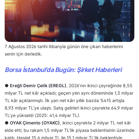
7 Ağustos 2026 tarihi itibarıyla günün öne çıkan haberlerini
senin için derledik.
Borsa İstanbul’da Bugün: Şirket Haberleri
●
Ereğli Demir Çelik (EREGL)
, 2026’nın ikinci çeyreğinde 8,55
milyar TL net kâr açıkladı; geçen yılın aynı döneminde 1,3 milyar
TL kâr açıklanmıştı. İlk yarı net kârı yıllık bazda %415 artışla
8,93 milyar TL’ye ulaştı. Satış gelirleri ikinci çeyrekte 64,9 milyar
TL’ye yükseldi (2025: 41,4 milyar TL).
●
OYAK Çimento (OYAKC)
, ikinci çeyrekte 2 milyar TL net kâr
elde etti; bu rakam 1,5 milyar TL’lik piyasa beklentisinin üzerinde
kaldı. Hasılat 15,6 milyar TL ile 15,1 milyar TL’lik beklentiyle