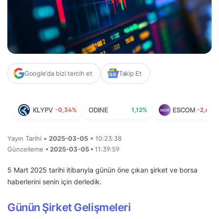
Google'da bizi tercih et
Takip Et
KLYPV
-0,34%
ODINE
1,12%
ESCOM
-2,60%
Yayın Tarihi •
2025-03-05
• 10:23:38
Güncelleme
• 2025-03-05 •
11:39:59
5 Mart 2025 tarihi itibarıyla günün öne çıkan şirket ve borsa
haberlerini senin için derledik.
Günün Şirket Gelişmeleri