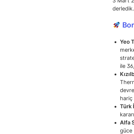
3 Mart 2
derledik.
Bor
Yeo T
merke
strat
ile 3
Kızı
Therm
devre
hariç
Türk 
kararı
Alfa 
güce 