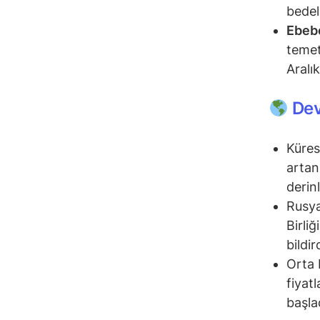
bedel
Ebeb
temet
Aralı
Dev
Kürese
artan 
derin
Rusya
Birli
bildir
Orta 
fiyat
başla