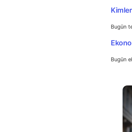
Kimle
Bugün t
Ekonom
Bugün e