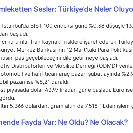
leketten Sesler: Türkiye’de Neler Oluyo
 İstanbul’da BIST 100 endeksi güne %0,38 düşüşle 13
an başladı.
cı kurumlar İran kaynaklı risklere işaret ederek Türki
riyet Merkez Bankası’nın 12 Mart’taki Para Politikası
ntısını pas geçebileceğini dile getirmeye başladı.
tiv Distribütörleri ve Mobilite Derneği (ODMD) verile
 otomobil ve hafif ticari araç pazarı şubat ayında %2,9
bil pazarı ise %8,21 daraldı.
st piyasada dolar 43.97 liradan güne başladı. Euro ise
ı gördü.
ltın 5.366 dolardan, gram altın da 7.518 TL’den işlem 
mende Fayda Var: Ne Oldu? Ne Olacak?