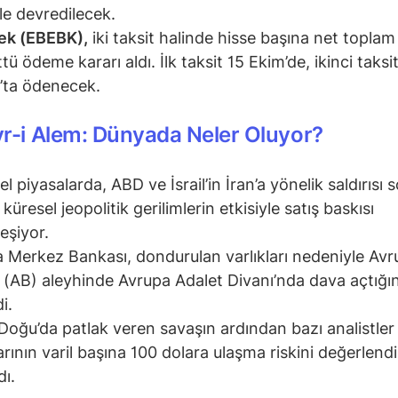
le devredilecek.
ek (EBEBK),
iki taksit halinde hisse başına net toplam
tü ödeme kararı aldı. İlk taksit 15 Ekim’de, ikinci taksi
k’ta ödenecek.
r-i Alem: Dünyada Neler Oluyor?
l piyasalarda, ABD ve İsrail’in İran’a yönelik saldırısı 
küresel jeopolitik gerilimlerin etkisiyle satış baskısı
leşiyor.
 Merkez Bankası, dondurulan varlıkları nedeniyle Avr
ği (AB) aleyhinde Avrupa Adalet Divanı’nda dava açtığın
di.
Doğu’da patlak veren savaşın ardından bazı analistler
larının varil başına 100 dolara ulaşma riskini değerlen
dı.