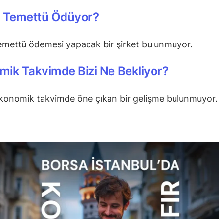
r Temettü Ödüyor?
emettü ödemesi yapacak bir şirket bulunmuyor.
ik Takvimde Bizi Ne Bekliyor?
konomik takvimde öne çıkan bir gelişme bulunmuyor