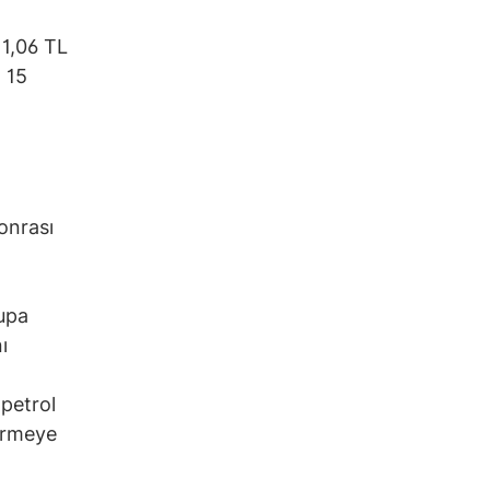
 1,06 TL
t 15
sonrası
upa
ı
 petrol
dirmeye