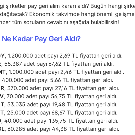
i şirketler pay geri alım kararı aldı? Bugün hangi şirke
dağıtacak? Ekonomik takvimde hangi önemli gelişmel
zer tüm soruların cevabını aşağıda bulabilirsin!
 Ne Kadar Pay Geri Aldı?
GY
, 1.200.000 adet payı 2,69 TL fiyattan geri aldı.
E
, 55.387 adet payı 67,62 TL fiyattan geri aldı.
MT
, 1.000.000 adet payı 2,46 TL fiyattan geri aldı.
, 400.000 adet payı 5,66 TL fiyattan geri aldı.
AR
, 370.000 adet payı 27,16 TL fiyattan geri aldı.
PV
, 70.000 adet payı 56,75 TL fiyattan geri aldı.
ET
, 53.035 adet payı 19,48 TL fiyattan geri aldı.
ET
, 25.000 adet payı 68,67 TL fiyattan geri aldı.
O
, 40.000 adet payı 135,75 TL fiyattan geri aldı.
OL
, 60.285 adet payı 44,38 TL fiyattan geri aldı.