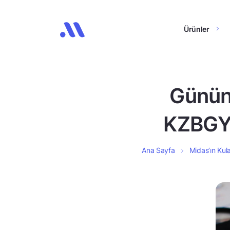
Ürünler
Günün 
KZBGY,
Ana Sayfa
Midas’ın Kula