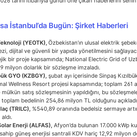
026 tarihi itibarıyla günün öne çıkan haberlerini senin 
sa İstanbul’da Bugün: Şirket Haberleri
eknoloji (YEOTK),
Özbekistan’ın ulusal elektrik şebek
zi, dijital ve güvenli bir yapıda yönetilmesini sağlaya
ejik bir proje kapsamında; National Electric Grid of U
6,9 milyon dolarlık bir sözleşme imzaladı.
lbük GYO (KZBGY),
şubat ayı içerisinde Sinpaş Kızılbü
al Wellness Resort projesi kapsamında; toplam 261 
 mülkün satış sözleşmesinin yapıldığını, bu sözleşmel
 toplam bedelinin 254,86 milyon TL olduğunu açıklad
İlaç (TRILC),
%540,89 oranında bedelsiz sermaye artı
 aldı.
Solar Enerji (ALFAS),
Afyon’da bulunan 17.000 kWp ku
sahip güneş enerjisi santrali KDV hariç 12,92 milyon d