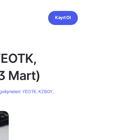
Kayıt Ol
 YEOTK,
3 Mart)
gelişmeleri: YEOTK, KZBGY,