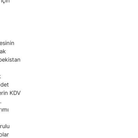
için
esinin
cak
zbekistan
k
adet
erin KDV
ı.
rımı
rulu
olar