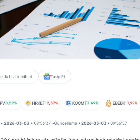
'da bizi tercih et
Takip Et
PV
0,59%
HRKET
-2,37%
KOCMT
3,49%
EBEBK
-7,92%
i •
2026-03-03
• 09:56:37
•
Güncelleme
• 2026-03-03 •
09:56:57