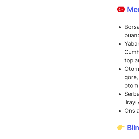
Mem
Borsa
puand
Yaban
Cumhu
topla
Otomo
göre,
otomo
Serbe
liray
Ons a
Bil