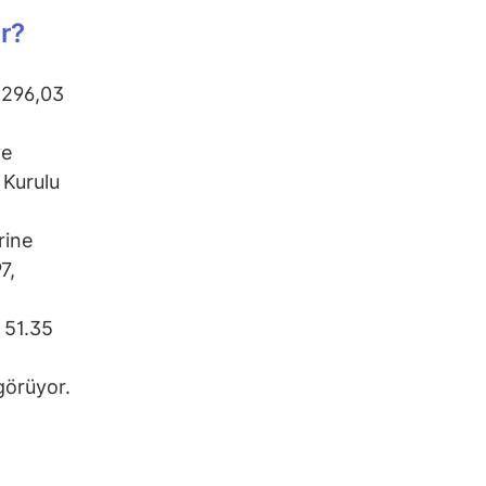
r?
.296,03
ye
 Kurulu
rine
7,
 51.35
görüyor.