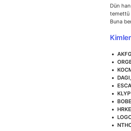
Dün hang
temettü 
Buna ben
Kimler
AKF
ORG
KOC
DAGI
ESC
KLY
BOB
HRK
LOG
NTH