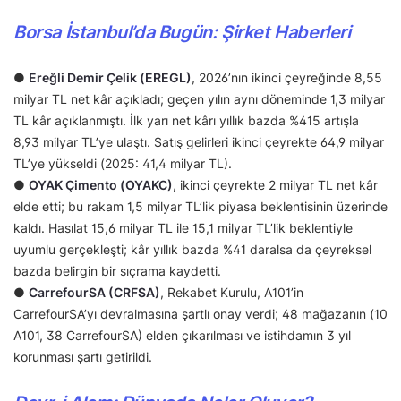
Borsa İstanbul’da Bugün: Şirket Haberleri
●
Ereğli Demir Çelik (EREGL)
, 2026’nın ikinci çeyreğinde 8,55
milyar TL net kâr açıkladı; geçen yılın aynı döneminde 1,3 milyar
TL kâr açıklanmıştı. İlk yarı net kârı yıllık bazda %415 artışla
8,93 milyar TL’ye ulaştı. Satış gelirleri ikinci çeyrekte 64,9 milyar
TL’ye yükseldi (2025: 41,4 milyar TL).
●
OYAK Çimento (OYAKC)
, ikinci çeyrekte 2 milyar TL net kâr
elde etti; bu rakam 1,5 milyar TL’lik piyasa beklentisinin üzerinde
kaldı. Hasılat 15,6 milyar TL ile 15,1 milyar TL’lik beklentiyle
uyumlu gerçekleşti; kâr yıllık bazda %41 daralsa da çeyreksel
bazda belirgin bir sıçrama kaydetti.
●
CarrefourSA (CRFSA)
, Rekabet Kurulu, A101’in
CarrefourSA’yı devralmasına şartlı onay verdi; 48 mağazanın (10
A101, 38 CarrefourSA) elden çıkarılması ve istihdamın 3 yıl
korunması şartı getirildi.