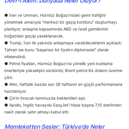
Devr-i Alem: Dünyada Neler Oluyor?
● İran ve Umman, Hürmüz Boğazı’ndaki gemi trafiğini
yönetmek amacıyla “merkezi bir geçiş koridoru” oluşturmayı
planlıyor; anlaşma kapsamında ABD ve İsrail gemilerinin
boğazdan geçişi yasaklanacak.
● Trump, İran ile yakında anlaşmaya varabileceklerini açıkladı;
Tahran ise bunu “başarısız bir tiyatro diplomasisi” olarak
nitelendirdi.
● Petrol fiyatları, Hürmüz Boğazı’na yönelik yeni kısıtlama
önerileriyle yükselişini sürdürdü; Brent petrol 84 doların üzerine
çıktı.
● Altın, haftalık bazda son 28 haftanın en güçlü performansına
hazırlanıyor.
● Çin’in ihracatı temmuzda beklentileri aştı.
● Apollo, İngiliz havayolu EasyJet’i hisse başına 7,15 sterlinden
nakit olarak satın almayı kabul etti.
Memleketten Sesler: Türkiye’de Neler