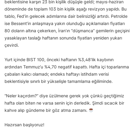
beklentisine karşın 23 bin kişilik düşüşle geldi; mayıs-haziran
döneminde de toplam 103 bin kişilik aşağı revizyon yapıldı. Bu
tablo, Fed’in gelecek adımlarına dair belirsizliği artırdı. Petrolde
ise Bessent’in anlaşmaya yakın olunduğu açıklamaları fiyatları
80 doların altına çekerken, İran’ın “düşmanca” gemilerin geçişini
yasaklayan taslağı haftanın sonunda fiyatları yeniden yukarı
çevirdi.
Yurt içinde BIST 100, önceki haftanın %3,48’lik kaybının
ardından Temmuz’u %4,70 negatif kapattı. Hafta içi toparlanma
çabaları kalıcı olamadı; endeks haftayı istihdam verisi
beklentisiyle sınırlı bir yükselişle tamamlama eğiliminde.
“Neler kaçırdım?” diye üzülmene gerek yok çünkü geçtiğimiz
hafta olan biten ne varsa senin için derledik. Şimdi sıcacık bir
kahve alıp gündeme bir göz atma zamanı.
Hazırsan başlıyoruz!