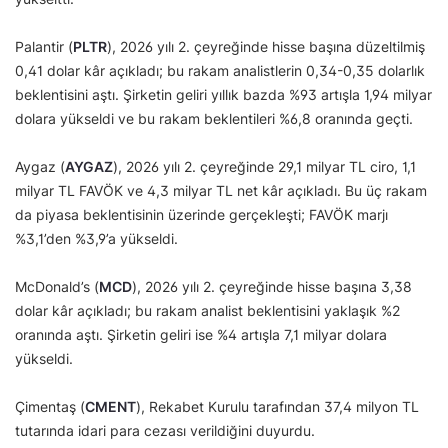
Palantir (
PLTR
), 2026 yılı 2. çeyreğinde hisse başına düzeltilmiş
0,41 dolar kâr açıkladı; bu rakam analistlerin 0,34-0,35 dolarlık
beklentisini aştı. Şirketin geliri yıllık bazda %93 artışla 1,94 milyar
dolara yükseldi ve bu rakam beklentileri %6,8 oranında geçti.
Aygaz (
AYGAZ
), 2026 yılı 2. çeyreğinde 29,1 milyar TL ciro, 1,1
milyar TL FAVÖK ve 4,3 milyar TL net kâr açıkladı. Bu üç rakam
da piyasa beklentisinin üzerinde gerçekleşti; FAVÖK marjı
%3,1’den %3,9’a yükseldi.
McDonald’s (
MCD
), 2026 yılı 2. çeyreğinde hisse başına 3,38
dolar kâr açıkladı; bu rakam analist beklentisini yaklaşık %2
oranında aştı. Şirketin geliri ise %4 artışla 7,1 milyar dolara
yükseldi.
Çimentaş (
CMENT
), Rekabet Kurulu tarafından 37,4 milyon TL
tutarında idari para cezası verildiğini duyurdu.