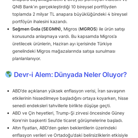
QNB Bank’ın gerçekleştirdiği 10 bireysel portföyden
toplamda 2 milyar TL anapara büyüklüğündeki 4 bireysel
portföyün ihalesini kazandı.
Seğmen Gıda (SEGMN),
Migros (
MGROS
) ile ürün satışı
konusunda anlaşmaya vardı. Bu kapsamda Migros’a
üretilecek ürünlerin, Haziran ayı içerisinde Türkiye
genelindeki Migros mağazalarında satışa sunulması
planlanlanıyor.
Devr-i Alem: Dünyada Neler Oluyor?
ABD’de açıklanan yüksek enflasyon verisi, İran savaşının
etkilerinin hissedilmeye başladığını ortaya koyarken, hisse
senedi endeksleri tahvillerle birlikte düşüşe geçti.
ABD ve Çin heyetleri, Trump-Şi zirvesi öncesinde Güney
Kore’nin başkenti Seul’de ticaret görüşmelerine başladı.
Altın fiyatları, ABD’den gelen beklentilerin üzerindeki
enflasyon verileri ve Ortadoğu’daki belirsizliklerin etkisiyle