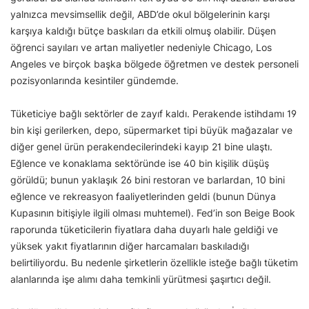
yalnızca mevsimsellik değil, ABD’de okul bölgelerinin karşı
karşıya kaldığı bütçe baskıları da etkili olmuş olabilir. Düşen
öğrenci sayıları ve artan maliyetler nedeniyle Chicago, Los
Angeles ve birçok başka bölgede öğretmen ve destek personeli
pozisyonlarında kesintiler gündemde.
Tüketiciye bağlı sektörler de zayıf kaldı. Perakende istihdamı 19
bin kişi gerilerken, depo, süpermarket tipi büyük mağazalar ve
diğer genel ürün perakendecilerindeki kayıp 21 bine ulaştı.
Eğlence ve konaklama sektöründe ise 40 bin kişilik düşüş
görüldü; bunun yaklaşık 26 bini restoran ve barlardan, 10 bini
eğlence ve rekreasyon faaliyetlerinden geldi (bunun Dünya
Kupasının bitişiyle ilgili olması muhtemel). Fed’in son Beige Book
raporunda tüketicilerin fiyatlara daha duyarlı hale geldiği ve
yüksek yakıt fiyatlarının diğer harcamaları baskıladığı
belirtiliyordu. Bu nedenle şirketlerin özellikle isteğe bağlı tüketim
alanlarında işe alımı daha temkinli yürütmesi şaşırtıcı değil.