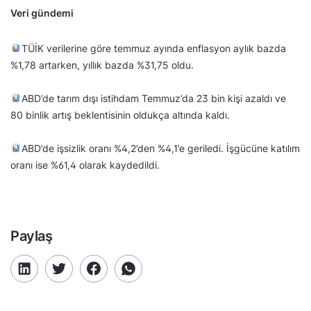
Veri gündemi
TÜİK verilerine göre temmuz ayında enflasyon aylık bazda
%1,78 artarken, yıllık bazda %31,75 oldu.
ABD’de tarım dışı istihdam Temmuz’da 23 bin kişi azaldı ve
80 binlik artış beklentisinin oldukça altında kaldı.
ABD’de işsizlik oranı %4,2’den %4,1’e geriledi. İşgücüne katılım
oranı ise %61,4 olarak kaydedildi.
Paylaş