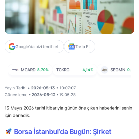
Google'da bizi tercih et
Takip Et
MCARD
8,70%
TCKRC
4,14%
SEGMN
0,97%
Yayın Tarihi •
2026-05-13
• 10:07:07
Güncelleme
• 2026-05-13 •
19:05:28
13 Mayıs 2026 tarihi itibarıyla günün öne çıkan haberlerini senin
için derledik.
Borsa İstanbul’da Bugün: Şirket