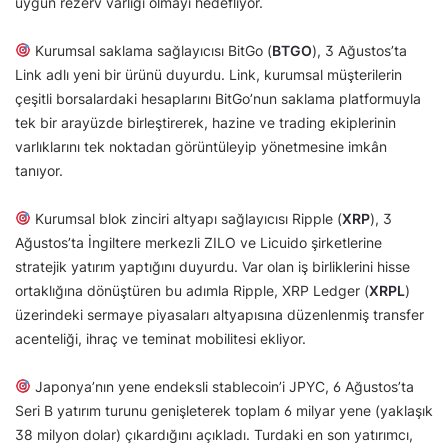
uygun rezerv varlığı olmayı hedefliyor.
Kurumsal saklama sağlayıcısı BitGo (
BTGO
), 3 Ağustos’ta
Link adlı yeni bir ürünü duyurdu. Link, kurumsal müşterilerin
çeşitli borsalardaki hesaplarını BitGo’nun saklama platformuyla
tek bir arayüzde birleştirerek, hazine ve trading ekiplerinin
varlıklarını tek noktadan görüntüleyip yönetmesine imkân
tanıyor.
Kurumsal blok zinciri altyapı sağlayıcısı Ripple (
XRP
), 3
Ağustos’ta İngiltere merkezli ZILO ve Licuido şirketlerine
stratejik yatırım yaptığını duyurdu. Var olan iş birliklerini hisse
ortaklığına dönüştüren bu adımla Ripple, XRP Ledger (
XRPL
)
üzerindeki sermaye piyasaları altyapısına düzenlenmiş transfer
acenteliği, ihraç ve teminat mobilitesi ekliyor.
Japonya’nın yene endeksli stablecoin’i JPYC, 6 Ağustos’ta
Seri B yatırım turunu genişleterek toplam 6 milyar yene (yaklaşık
38 milyon dolar) çıkardığını açıkladı. Turdaki en son yatırımcı,