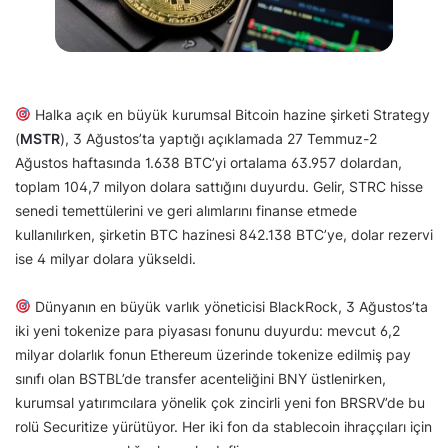
Halka açık en büyük kurumsal Bitcoin hazine şirketi Strategy
(
MSTR
), 3 Ağustos’ta yaptığı açıklamada 27 Temmuz-2
Ağustos haftasında 1.638 BTC’yi ortalama 63.957 dolardan,
toplam 104,7 milyon dolara sattığını duyurdu. Gelir, STRC hisse
senedi temettülerini ve geri alımlarını finanse etmede
kullanılırken, şirketin BTC hazinesi 842.138 BTC’ye, dolar rezervi
ise 4 milyar dolara yükseldi.
Dünyanın en büyük varlık yöneticisi BlackRock, 3 Ağustos’ta
iki yeni tokenize para piyasası fonunu duyurdu: mevcut 6,2
milyar dolarlık fonun Ethereum üzerinde tokenize edilmiş pay
sınıfı olan BSTBL’de transfer acenteliğini BNY üstlenirken,
kurumsal yatırımcılara yönelik çok zincirli yeni fon BRSRV’de bu
rolü Securitize yürütüyor. Her iki fon da stablecoin ihraççıları için