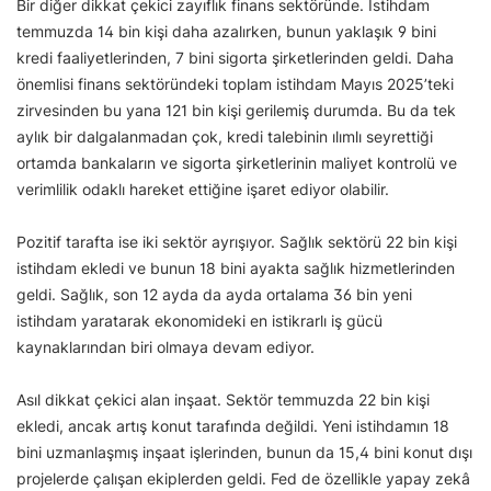
Bir diğer dikkat çekici zayıflık finans sektöründe. İstihdam
temmuzda 14 bin kişi daha azalırken, bunun yaklaşık 9 bini
kredi faaliyetlerinden, 7 bini sigorta şirketlerinden geldi. Daha
önemlisi finans sektöründeki toplam istihdam Mayıs 2025’teki
zirvesinden bu yana 121 bin kişi gerilemiş durumda. Bu da tek
aylık bir dalgalanmadan çok, kredi talebinin ılımlı seyrettiği
ortamda bankaların ve sigorta şirketlerinin maliyet kontrolü ve
verimlilik odaklı hareket ettiğine işaret ediyor olabilir.
Pozitif tarafta ise iki sektör ayrışıyor. Sağlık sektörü 22 bin kişi
istihdam ekledi ve bunun 18 bini ayakta sağlık hizmetlerinden
geldi. Sağlık, son 12 ayda da ayda ortalama 36 bin yeni
istihdam yaratarak ekonomideki en istikrarlı iş gücü
kaynaklarından biri olmaya devam ediyor.
Asıl dikkat çekici alan inşaat. Sektör temmuzda 22 bin kişi
ekledi, ancak artış konut tarafında değildi. Yeni istihdamın 18
bini uzmanlaşmış inşaat işlerinden, bunun da 15,4 bini konut dışı
projelerde çalışan ekiplerden geldi. Fed de özellikle yapay zekâ