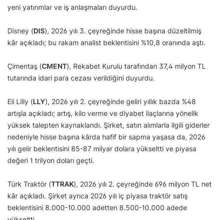
yeni yatırımlar ve iş anlaşmaları duyurdu.
Disney (
DIS
), 2026 yılı 3. çeyreğinde hisse başına düzeltilmiş
kâr açıkladı; bu rakam analist beklentisini %10,8 oranında aştı.
Çimentaş (
CMENT
), Rekabet Kurulu tarafından 37,4 milyon TL
tutarında idari para cezası verildiğini duyurdu.
Eli Lilly (
LLY
), 2026 yılı 2. çeyreğinde geliri yıllık bazda %48
artışla açıkladı; artış, kilo verme ve diyabet ilaçlarına yönelik
yüksek talepten kaynaklandı. Şirket, satın alımlarla ilgili giderler
nedeniyle hisse başına kârda hafif bir sapma yaşasa da, 2026
yılı gelir beklentisini 85-87 milyar dolara yükseltti ve piyasa
değeri 1 trilyon doları geçti.
Türk Traktör (
TTRAK
), 2026 yılı 2. çeyreğinde 696 milyon TL net
kâr açıkladı. Şirket ayrıca 2026 yılı iç piyasa traktör satış
beklentisini 8.000-10.000 adetten 8.500-10.000 adede
yükseltti.