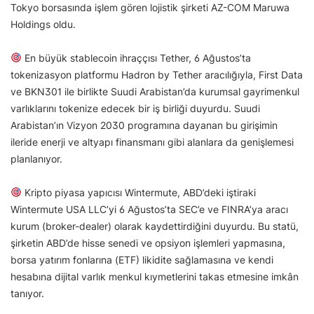
Tokyo borsasında işlem gören lojistik şirketi AZ-COM Maruwa
Holdings oldu.
En büyük stablecoin ihraççısı Tether, 6 Ağustos’ta
tokenizasyon platformu Hadron by Tether aracılığıyla, First Data
ve BKN301 ile birlikte Suudi Arabistan’da kurumsal gayrimenkul
varlıklarını tokenize edecek bir iş birliği duyurdu. Suudi
Arabistan’ın Vizyon 2030 programına dayanan bu girişimin
ileride enerji ve altyapı finansmanı gibi alanlara da genişlemesi
planlanıyor.
Kripto piyasa yapıcısı Wintermute, ABD’deki iştiraki
Wintermute USA LLC’yi 6 Ağustos’ta SEC’e ve FINRA’ya aracı
kurum (broker-dealer) olarak kaydettirdiğini duyurdu. Bu statü,
şirketin ABD’de hisse senedi ve opsiyon işlemleri yapmasına,
borsa yatırım fonlarına (ETF) likidite sağlamasına ve kendi
hesabına dijital varlık menkul kıymetlerini takas etmesine imkân
tanıyor.