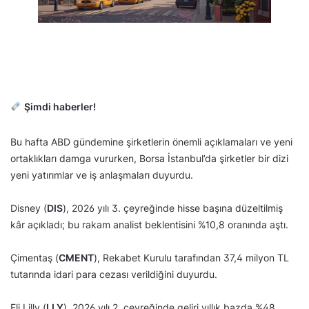
Şimdi haberler!
Bu hafta ABD gündemine şirketlerin önemli açıklamaları ve yeni
ortaklıkları damga vururken, Borsa İstanbul’da şirketler bir dizi
yeni yatırımlar ve iş anlaşmaları duyurdu.
Disney (
DIS
), 2026 yılı 3. çeyreğinde hisse başına düzeltilmiş
kâr açıkladı; bu rakam analist beklentisini %10,8 oranında aştı.
Çimentaş (
CMENT
), Rekabet Kurulu tarafından 37,4 milyon TL
tutarında idari para cezası verildiğini duyurdu.
Eli Lilly (
LLY
), 2026 yılı 2. çeyreğinde geliri yıllık bazda %48