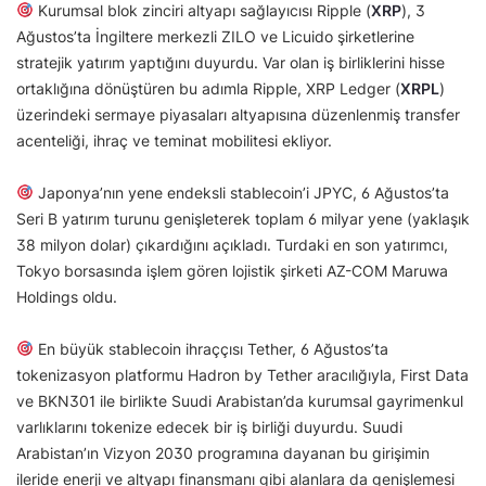
Kurumsal blok zinciri altyapı sağlayıcısı Ripple (
XRP
), 3
Ağustos’ta İngiltere merkezli ZILO ve Licuido şirketlerine
stratejik yatırım yaptığını duyurdu. Var olan iş birliklerini hisse
ortaklığına dönüştüren bu adımla Ripple, XRP Ledger (
XRPL
)
üzerindeki sermaye piyasaları altyapısına düzenlenmiş transfer
acenteliği, ihraç ve teminat mobilitesi ekliyor.
Japonya’nın yene endeksli stablecoin’i JPYC, 6 Ağustos’ta
Seri B yatırım turunu genişleterek toplam 6 milyar yene (yaklaşık
38 milyon dolar) çıkardığını açıkladı. Turdaki en son yatırımcı,
Tokyo borsasında işlem gören lojistik şirketi AZ-COM Maruwa
Holdings oldu.
En büyük stablecoin ihraççısı Tether, 6 Ağustos’ta
tokenizasyon platformu Hadron by Tether aracılığıyla, First Data
ve BKN301 ile birlikte Suudi Arabistan’da kurumsal gayrimenkul
varlıklarını tokenize edecek bir iş birliği duyurdu. Suudi
Arabistan’ın Vizyon 2030 programına dayanan bu girişimin
ileride enerji ve altyapı finansmanı gibi alanlara da genişlemesi