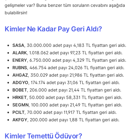
gelişmeler var? Buna benzer tüm soruların cevabını aşağıda
bulabilirsin!
Kimler Ne Kadar Pay Geri Aldı?
SASA
, 30.000.000 adet payı 4,183 TL fiyattan geri aldı.
ALARK
, 1.018.062 adet payı 97,23 TL fiyattan geri aldı.
ENERY
, 6.750.000 adet payı 4,329 TL fiyattan geri aldı.
RUBNS
, 466.754 adet payı 24,026 TL fiyattan geri aldı.
AHGAZ
, 350.029 adet payı 21,986 TL fiyattan geri aldı.
ADGYO
, 174.174 adet payı 31,06 TL fiyattan geri aldı.
BOBET
, 206.000 adet payı 21,44 TL fiyattan geri aldı.
HRKET
, 50.000 adet payı 58,331 TL fiyattan geri aldı.
SEGMN
, 100.000 adet payı 21,49 TL fiyattan geri aldı.
PCILT
, 70.000 adet payı 11,917 TL fiyattan geri aldı.
AKFGY
, 200.000 adet payı 1,88 TL fiyattan geri aldı.
Kimler Temettü Ödüyor?