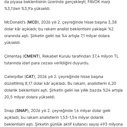
da piyasa beklentisinin üzerinde gerçekleşti; FAVÖK marjı
%3,1’den %3,9’a yükseldi.
McDonald’s (
MCD
), 2026 yılı 2. çeyreğinde hisse başına 3,38
dolar kâr açıkladı; bu rakam analist beklentisini yaklaşık %2
oranında aştı. Şirketin geliri ise %4 artışla 7,1 milyar dolara
yükseldi.
Çimentaş (
CMENT
), Rekabet Kurulu tarafından 37,4 milyon TL
tutarında idari para cezası verildiğini duyurdu.
Caterpillar (
CAT
), 2026 yılı 2. çeyreğinde hisse başına
düzeltilmiş 8,17 dolar kâr açıkladı. Bu rakam, analistlerin 6,20
dolarlık beklentisini aştı. Şirketin geliri ise yıllık bazda %24 artışla
20,5 milyar dolara yükseldi.
Snap (
SNAP
), 2026 yılı 2. çeyreğinde 1,6 milyar dolar gelir
açıkladı; bu rakam analistlerin 1,53-1,54 milyar dolarlık
beklentisini aştı. Şirketin günlük aktif kullanıcı sayısı 493 milyona