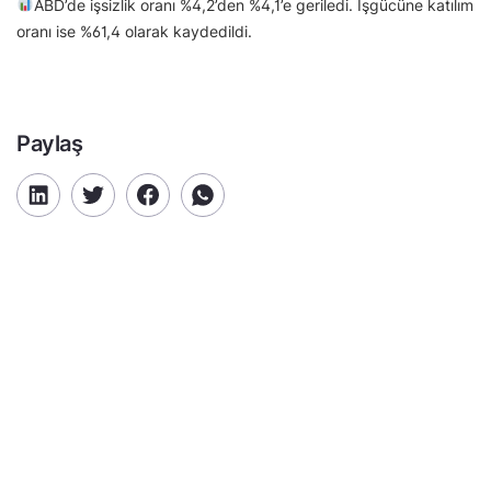
ABD’de işsizlik oranı %4,2’den %4,1’e geriledi. İşgücüne katılım
oranı ise %61,4 olarak kaydedildi.
Paylaş