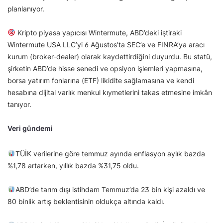
planlanıyor.
Kripto piyasa yapıcısı Wintermute, ABD’deki iştiraki
Wintermute USA LLC’yi 6 Ağustos’ta SEC’e ve FINRA’ya aracı
kurum (broker-dealer) olarak kaydettirdiğini duyurdu. Bu statü,
şirketin ABD’de hisse senedi ve opsiyon işlemleri yapmasına,
borsa yatırım fonlarına (ETF) likidite sağlamasına ve kendi
hesabına dijital varlık menkul kıymetlerini takas etmesine imkân
tanıyor.
Veri gündemi
TÜİK verilerine göre temmuz ayında enflasyon aylık bazda
%1,78 artarken, yıllık bazda %31,75 oldu.
ABD’de tarım dışı istihdam Temmuz’da 23 bin kişi azaldı ve
80 binlik artış beklentisinin oldukça altında kaldı.