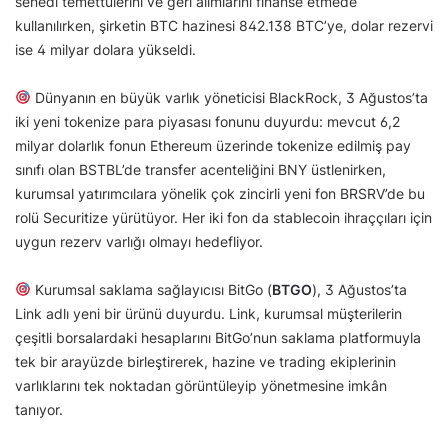
senedi temettülerini ve geri alımlarını finanse etmede
kullanılırken, şirketin BTC hazinesi 842.138 BTC’ye, dolar rezervi
ise 4 milyar dolara yükseldi.
Dünyanın en büyük varlık yöneticisi BlackRock, 3 Ağustos’ta
iki yeni tokenize para piyasası fonunu duyurdu: mevcut 6,2
milyar dolarlık fonun Ethereum üzerinde tokenize edilmiş pay
sınıfı olan BSTBL’de transfer acenteliğini BNY üstlenirken,
kurumsal yatırımcılara yönelik çok zincirli yeni fon BRSRV’de bu
rolü Securitize yürütüyor. Her iki fon da stablecoin ihraççıları için
uygun rezerv varlığı olmayı hedefliyor.
Kurumsal saklama sağlayıcısı BitGo (
BTGO
), 3 Ağustos’ta
Link adlı yeni bir ürünü duyurdu. Link, kurumsal müşterilerin
çeşitli borsalardaki hesaplarını BitGo’nun saklama platformuyla
tek bir arayüzde birleştirerek, hazine ve trading ekiplerinin
varlıklarını tek noktadan görüntüleyip yönetmesine imkân
tanıyor.