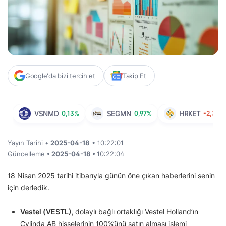
Google'da bizi tercih et
Takip Et
VSNMD
0,13%
SEGMN
0,97%
HRKET
-2,37%
Yayın Tarihi •
2025-04-18
• 10:22:01
Güncelleme
• 2025-04-18 •
10:22:04
18 Nisan 2025 tarihi itibarıyla günün öne çıkan haberlerini senin
için derledik.
Vestel (VESTL),
dolaylı bağlı ortaklığı Vestel Holland’ın
Cylinda AB hisselerinin 100%’ünü satın alması işlemi