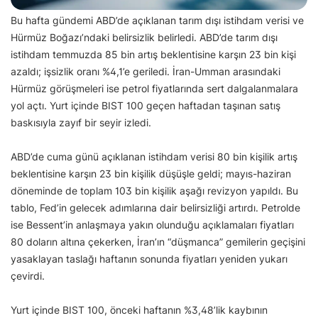
Bu hafta gündemi ABD’de açıklanan tarım dışı istihdam verisi ve
Hürmüz Boğazı’ndaki belirsizlik belirledi. ABD’de tarım dışı
istihdam temmuzda 85 bin artış beklentisine karşın 23 bin kişi
azaldı; işsizlik oranı %4,1’e geriledi. İran-Umman arasındaki
Hürmüz görüşmeleri ise petrol fiyatlarında sert dalgalanmalara
yol açtı. Yurt içinde BIST 100 geçen haftadan taşınan satış
baskısıyla zayıf bir seyir izledi.
ABD’de cuma günü açıklanan istihdam verisi 80 bin kişilik artış
beklentisine karşın 23 bin kişilik düşüşle geldi; mayıs-haziran
döneminde de toplam 103 bin kişilik aşağı revizyon yapıldı. Bu
tablo, Fed’in gelecek adımlarına dair belirsizliği artırdı. Petrolde
ise Bessent’in anlaşmaya yakın olunduğu açıklamaları fiyatları
80 doların altına çekerken, İran’ın “düşmanca” gemilerin geçişini
yasaklayan taslağı haftanın sonunda fiyatları yeniden yukarı
çevirdi.
Yurt içinde BIST 100, önceki haftanın %3,48’lik kaybının