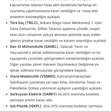
kapsamında ödenen hisse alım bedelinde herhangi bir
uyarlama yapılmamasına karar verildiğini ve hisse alım
bedelinin kesinleştiğini açıkladı.
Türk İlaç (TRILC),
Ankara Bölge İdare Mahkemesi 7. İdari
Dava Dairesi’nin, Difteri Tetanoz aşılarına yönelik, beşeri
tıbbi ürün ruhsatının askıya alınması şeklinde tesis edilen
işlemin iptaline karar verdiğini ve kararın onandığını açıkladı.
San-El Mühendislik (SANEL),
Salacak Tarım ve
Hayvancılık’a iştirak edilmemesine karar verildiğini ve bu
kapsamda yürütülen görüşmelerin sonlandırıldığını açıkladı.
Diğer yandan şirket Naksem Gayrimenkul Geliştirme’ye
iştirak edilmesi konusunda görüşmelere başladı.
Vişne Madencilik (VSNMD),
Kahramanmaraş’daki
fabrikasının içerisinde yer alan Kireç Söndürme Tesisi ve
Paketleme Ünitesi yatırımının açılışının yapıldığını açıkladı.
Sarkuysan Elektrik (SARKY)
66,66% oranında bedelsiz
sermaye artırım kararı aldı.
Işık Plastik (ISKPL),
604,49% oranında bedelsiz sermaye