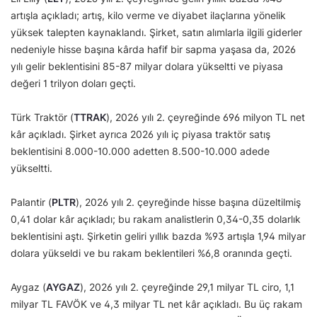
artışla açıkladı; artış, kilo verme ve diyabet ilaçlarına yönelik
yüksek talepten kaynaklandı. Şirket, satın alımlarla ilgili giderler
nedeniyle hisse başına kârda hafif bir sapma yaşasa da, 2026
yılı gelir beklentisini 85-87 milyar dolara yükseltti ve piyasa
değeri 1 trilyon doları geçti.
Türk Traktör (
TTRAK
), 2026 yılı 2. çeyreğinde 696 milyon TL net
kâr açıkladı. Şirket ayrıca 2026 yılı iç piyasa traktör satış
beklentisini 8.000-10.000 adetten 8.500-10.000 adede
yükseltti.
Palantir (
PLTR
), 2026 yılı 2. çeyreğinde hisse başına düzeltilmiş
0,41 dolar kâr açıkladı; bu rakam analistlerin 0,34-0,35 dolarlık
beklentisini aştı. Şirketin geliri yıllık bazda %93 artışla 1,94 milyar
dolara yükseldi ve bu rakam beklentileri %6,8 oranında geçti.
Aygaz (
AYGAZ
), 2026 yılı 2. çeyreğinde 29,1 milyar TL ciro, 1,1
milyar TL FAVÖK ve 4,3 milyar TL net kâr açıkladı. Bu üç rakam