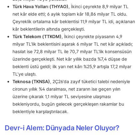
Türk Hava Yolları (THYAO)
, İkinci çeyrekte 8,9 milyar TL
net kâr elde etti; 6 aylık toplam kâr 18,86 milyar TL oldu.
Çeyreklik ortalama kâr beklentisi 11,9 milyar TL idi, açıklanan
kâr beklentilerin altında gerçekleşti.
Türk Telekom (TTKOM)
, İkinci çeyrekte piyasanın 4,9
milyar TL’lik beklentisini aşarak 6 milyar TL net kâr açıkladı;
hasılat ise 72,8 milyar TL ile 70,7 milyar TL’lik konsensüsün
üzerinde gerçekleşti. Net kâr yıllık bazda %7,4 düşse de
beklenti üstü geldi; ilk yarı net kârı %25,9 artışla 17,2 milyar
TL’ye ulaştı.
Teknosa (TKNSA)
, 2Ç26’da zayıf tüketici talebi nedeniyle
cironun yıllık %4 daralması, net zararın ise geçen yılın
üzerine çıkarak 1,1 milyar TL seviyesine ulaşması
bekleniyordu, bugün gelecek gerçekleşen rakamlar bu
beklentiyle karşılaştırılacak.
Devr-i Alem: Dünyada Neler Oluyor?