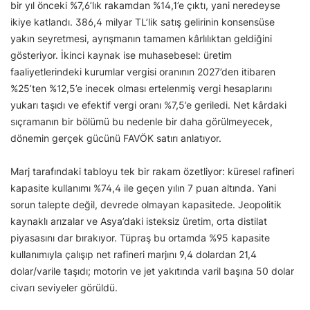
bir yıl önceki %7,6’lık rakamdan %14,1’e çıktı, yani neredeyse
ikiye katlandı. 386,4 milyar TL’lik satış gelirinin konsensüse
yakın seyretmesi, ayrışmanın tamamen kârlılıktan geldiğini
gösteriyor. İkinci kaynak ise muhasebesel: üretim
faaliyetlerindeki kurumlar vergisi oranının 2027’den itibaren
%25’ten %12,5’e inecek olması ertelenmiş vergi hesaplarını
yukarı taşıdı ve efektif vergi oranı %7,5’e geriledi. Net kârdaki
sıçramanın bir bölümü bu nedenle bir daha görülmeyecek,
dönemin gerçek gücünü FAVÖK satırı anlatıyor.
Marj tarafındaki tabloyu tek bir rakam özetliyor: küresel rafineri
kapasite kullanımı %74,4 ile geçen yılın 7 puan altında. Yani
sorun talepte değil, devrede olmayan kapasitede. Jeopolitik
kaynaklı arızalar ve Asya’daki isteksiz üretim, orta distilat
piyasasını dar bırakıyor. Tüpraş bu ortamda %95 kapasite
kullanımıyla çalışıp net rafineri marjını 9,4 dolardan 21,4
dolar/varile taşıdı; motorin ve jet yakıtında varil başına 50 dolar
civarı seviyeler görüldü.