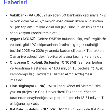
Haberleri
Vakıfbank (VAKBN),
21 ülkeden 50 bankanın katılımıyla 472
milyon dolar ve 487,2 milyon avro olmak üzere iki dilimden
oluşan toplam 1 milyar dolar karşılığı sürdürülebilirlik temalı
sendikasyon kredisi temin etti.
Aygaz (AYGAZ),
Gebze OSB’de bulunan; tüp, valf, regülatör
ve tank gibi LPG ekipmanların üretimini gerçekleştirdiği
tesisini 2025 ve 2026 yıllarında kademeli olarak Toprakkale
Osmaniye adresindeki fabrika binasına taşıma kararı aldı.
Oncosem Onkolojik Sistemler (ONCSM),
Samsun Eğitim
ve Araştırma Hastanesi ile 11,03 milyon TL bedelle “6 Aylık
Kemoterapi İlaç Hazırlama Hizmet Alımı” sözleşmesi
imzaladı.
Link Bilgisayar (LINK),
“Akıllı Enerji Yönetimi Sistemi” isimli
yazılım projesinin Gazi Üniversitesi Teknopark Yönetimi
tarafından onaylandığını ve proje bütçesinin 18,51 milyon TL
olduğunu açıkladı.
Ral Yatırım Holding (RALYH),
100% bağlı ortaklığı Ral Yapı