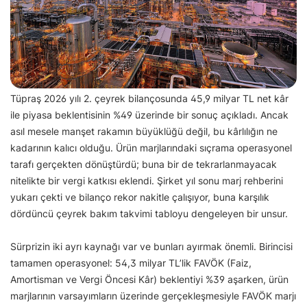
Tüpraş 2026 yılı 2. çeyrek bilançosunda 45,9 milyar TL net kâr
ile piyasa beklentisinin %49 üzerinde bir sonuç açıkladı. Ancak
asıl mesele manşet rakamın büyüklüğü değil, bu kârlılığın ne
kadarının kalıcı olduğu. Ürün marjlarındaki sıçrama operasyonel
tarafı gerçekten dönüştürdü; buna bir de tekrarlanmayacak
nitelikte bir vergi katkısı eklendi. Şirket yıl sonu marj rehberini
yukarı çekti ve bilanço rekor nakitle çalışıyor, buna karşılık
dördüncü çeyrek bakım takvimi tabloyu dengeleyen bir unsur.
Sürprizin iki ayrı kaynağı var ve bunları ayırmak önemli. Birincisi
tamamen operasyonel: 54,3 milyar TL’lik FAVÖK (Faiz,
Amortisman ve Vergi Öncesi Kâr) beklentiyi %39 aşarken, ürün
marjlarının varsayımların üzerinde gerçekleşmesiyle FAVÖK marjı