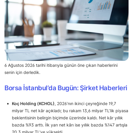
6 Ağustos 2026 tarihi itibarıyla günün öne çıkan haberlerini
senin için derledik.
Borsa İstanbul’da Bugün: Şirket Haberleri
Koç Holding (KCHOL)
, 2026’nın ikinci çeyreğinde 19,7
milyar TL net kâr açıkladı; bu rakam 13,6 milyar TL’lik piyasa
beklentisinin belirgin biçimde üzerinde kaldı. Net kâr yıllık
bazda %93 arttı. İlk yarı net kârı ise yıllık bazda %147 artışla
20,3 milyar TL’ye yükseldi.