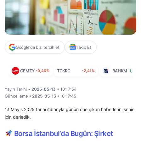
Google'da bizi tercih et
Takip Et
CEMZY
-0,40%
TCKRC
-2,41%
BAHKM
1,22%
Yayın Tarihi •
2025-05-13
• 10:17:34
Güncelleme
• 2025-05-13 •
10:17:45
13 Mayıs 2025 tarihi itibarıyla günün öne çıkan haberlerini senin
için derledik.
Borsa İstanbul’da Bugün: Şirket