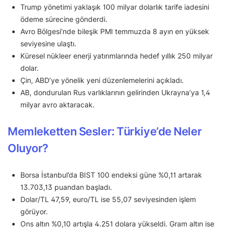
Trump yönetimi yaklaşık 100 milyar dolarlık tarife iadesini
ödeme sürecine gönderdi.
Avro Bölgesi’nde bileşik PMI temmuzda 8 ayın en yüksek
seviyesine ulaştı.
Küresel nükleer enerji yatırımlarında hedef yıllık 250 milyar
dolar.
Çin, ABD’ye yönelik yeni düzenlemelerini açıkladı.
AB, dondurulan Rus varlıklarının gelirinden Ukrayna’ya 1,4
milyar avro aktaracak.
Memleketten Sesler: Türkiye’de Neler
Oluyor?
Borsa İstanbul’da BIST 100 endeksi güne %0,11 artarak
13.703,13 puandan başladı.
Dolar/TL 47,59, euro/TL ise 55,07 seviyesinden işlem
görüyor.
Ons altın %0,10 artışla 4.251 dolara yükseldi. Gram altın ise