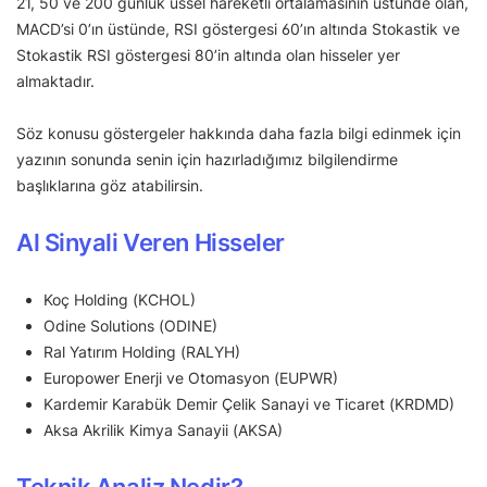
21, 50 ve 200 günlük üssel hareketli ortalamasının üstünde olan,
MACD’si 0’ın üstünde, RSI göstergesi 60’ın altında Stokastik ve
Stokastik RSI göstergesi 80’in altında olan hisseler yer
almaktadır.
Söz konusu göstergeler hakkında daha fazla bilgi edinmek için
yazının sonunda senin için hazırladığımız bilgilendirme
başlıklarına göz atabilirsin.
Al Sinyali Veren Hisseler
Koç Holding (KCHOL)
Odine Solutions (ODINE)
Ral Yatırım Holding (RALYH)
Europower Enerji ve Otomasyon (EUPWR)
Kardemir Karabük Demir Çelik Sanayi ve Ticaret (KRDMD)
Aksa Akrilik Kimya Sanayii (AKSA)