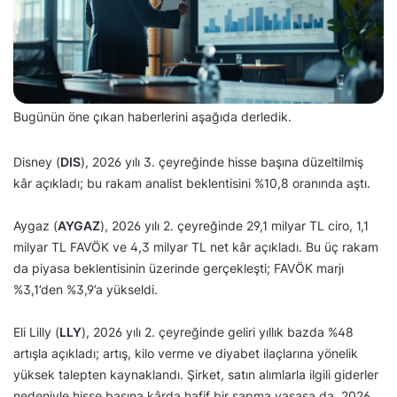
Bugünün öne çıkan haberlerini aşağıda derledik.
Disney (
DIS
), 2026 yılı 3. çeyreğinde hisse başına düzeltilmiş
kâr açıkladı; bu rakam analist beklentisini %10,8 oranında aştı.
Aygaz (
AYGAZ
), 2026 yılı 2. çeyreğinde 29,1 milyar TL ciro, 1,1
milyar TL FAVÖK ve 4,3 milyar TL net kâr açıkladı. Bu üç rakam
da piyasa beklentisinin üzerinde gerçekleşti; FAVÖK marjı
%3,1’den %3,9’a yükseldi.
Eli Lilly (
LLY
), 2026 yılı 2. çeyreğinde geliri yıllık bazda %48
artışla açıkladı; artış, kilo verme ve diyabet ilaçlarına yönelik
yüksek talepten kaynaklandı. Şirket, satın alımlarla ilgili giderler
nedeniyle hisse başına kârda hafif bir sapma yaşasa da, 2026