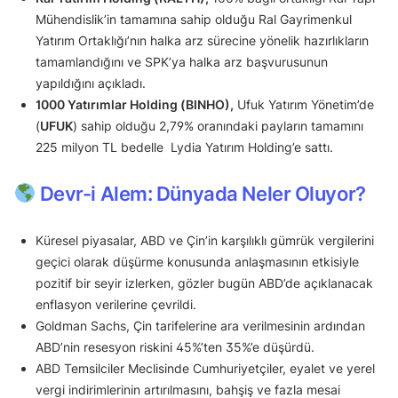
Mühendislik’in tamamına sahip olduğu Ral Gayrimenkul
Yatırım Ortaklığı’nın halka arz sürecine yönelik hazırlıkların
tamamlandığını ve SPK’ya halka arz başvurusunun
yapıldığını açıkladı.
1000 Yatırımlar Holding (BINHO),
Ufuk Yatırım Yönetim’de
(
UFUK
) sahip olduğu 2,79% oranındaki payların tamamını
225 milyon TL bedelle Lydia Yatırım Holding’e sattı.
Devr-i Alem: Dünyada Neler Oluyor?
Küresel piyasalar, ABD ve Çin’in karşılıklı gümrük vergilerini
geçici olarak düşürme konusunda anlaşmasının etkisiyle
pozitif bir seyir izlerken, gözler bugün ABD’de açıklanacak
enflasyon verilerine çevrildi.
Goldman Sachs, Çin tarifelerine ara verilmesinin ardından
ABD’nin resesyon riskini 45%’ten 35%’e düşürdü.
ABD Temsilciler Meclisinde Cumhuriyetçiler, eyalet ve yerel
vergi indirimlerinin artırılmasını, bahşiş ve fazla mesai