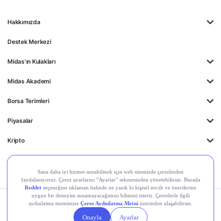
Hakkımızda
Destek Merkezi
Midas'ın Kulakları
Midas Akademi
Borsa Terimleri
Piyasalar
Kripto
Ayrıcalıklar
Kişisel Verilerin
Gizlilik
Yasal
Çerez
Korunması
Politikası
Duyurular
Ayarları