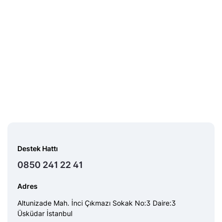
Burada yer alan bilgiler yatırım tavsiyesi içermez. Bilgi için:
Midas Sorumluluk
Beyanı
Destek Hattı
0850 241 22 41
Adres
Altunizade Mah. İnci Çıkmazı Sokak No:3 Daire:3
Üsküdar İstanbul