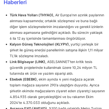
Haberleri
Türk Hava Yolları (THYAO),
Air Europa’nın azınlık paylarının
alınması kapsamında; ortaklık sözleşmesi ve buna bağlı
diğer işlem sözleşmelerinin imzalandığını ve gerekli izinlerin
alınması aşamasına gelindiğini açıkladı. Bu sürecin yaklaşık
6 ila 12 ay içerisinde tamamlanması öngörülüyor.
Kalyon Güneş Teknolojileri (KLYPV),
yurtiçi yerleşik bir
şirket ile güneş enerjisi panellerinin satışına ilişkin 1,11 milyar
TL’lik sözleşme imzaladı.
Link Bilgisayar (LINK),
ASELSANNET’ten kritik tesis
güvenlik projelerinde kullanılmak üzere 10,24 milyon TL
tutarında ek ürün ve yazılım siparişi aldı.
Ebebek (EBEBK),
ekim ayında 4 yeni mağaza açarak
toplam mağaza sayısının 290’a ulaştığını duyurdu. Ayrıca
şirketin ekimde mağazalarını ziyaret eden ziyaretçi sayısının
4.854.935 olarak gerçekleştiğini ve bu rakamın Ekim
2024’te 4.370.033 olduğunu açıkladı.
Avrasya GYO (AVGYO),
%100 bağlı ortaklığı Metro Turizm