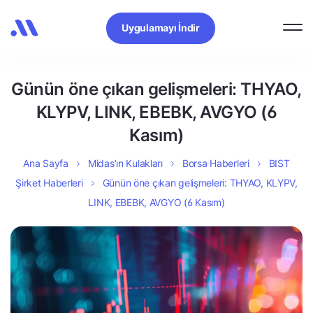
Uygulamayı İndir
Günün öne çıkan gelişmeleri: THYAO,
KLYPV, LINK, EBEBK, AVGYO (6
Kasım)
Ana Sayfa
Midas’ın Kulakları
Borsa Haberleri
BIST
Şirket Haberleri
Günün öne çıkan gelişmeleri: THYAO, KLYPV,
LINK, EBEBK, AVGYO (6 Kasım)