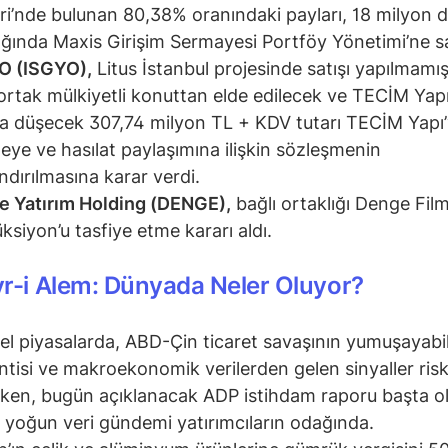
eri’nde bulunan 80,38% oranındaki payları, 18 milyon d
lığında Maxis Girişim Sermayesi Portföy Yönetimi’ne sa
O (ISGYO),
Litus İstanbul projesinde satışı yapılmamı
ortak mülkiyetli konuttan elde edilecek ve TECİM Yapı
a düşecek 307,74 milyon TL + KDV tutarı TECİM Yapı
ye ve hasılat paylaşımına ilişkin sözleşmenin
ndırılmasına karar verdi.
 Yatırım Holding (DENGE),
bağlı ortaklığı Denge Fil
ksiyon’u tasfiye etme kararı aldı.
r-i Alem: Dünyada Neler Oluyor?
el piyasalarda, ABD-Çin ticaret savaşının yumuşayabi
ntisi ve makroekonomik verilerden gelen sinyaller risk 
ırken, bugün açıklanacak ADP istihdam raporu başta 
 yoğun veri gündemi yatırımcıların odağında.