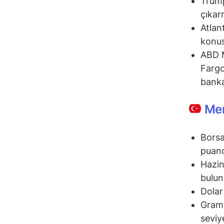
Trump
çıkar
Atlan
konus
ABD M
Fargo
banka
Mem
Borsa
puand
Hazin
bulun
Dolar
Gram 
seviy