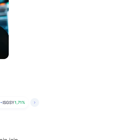
ISGSY
1,71%