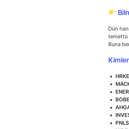
Bil
Dün hang
temettü 
Buna ben
Kimler
HRK
MAC
ENE
BOB
AHG
INVE
PNL