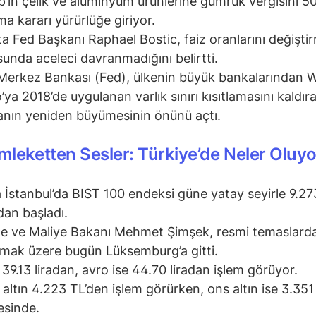
’ın çelik ve alüminyum ürünlerine gümrük vergisini 5
ma kararı yürürlüğe giriyor.
ta Fed Başkanı Raphael Bostic, faiz oranlarını değişti
unda aceleci davranmadığını belirtti.
erkez Bankası (Fed), ülkenin büyük bankalarından W
’ya 2018’de uygulanan varlık sınırı kısıtlamasını kaldır
nın yeniden büyümesinin önünü açtı.
leketten Sesler: Türkiye’de Neler Oluyo
 İstanbul’da BIST 100 endeksi güne yatay seyirle 9.27
an başladı.
e ve Maliye Bakanı Mehmet Şimşek, resmi temaslard
mak üzere bugün Lüksemburg’a gitti.
 39.13 liradan, avro ise 44.70 liradan işlem görüyor.
altın 4.223 TL’den işlem görürken, ons altın ise 3.351
esinde.