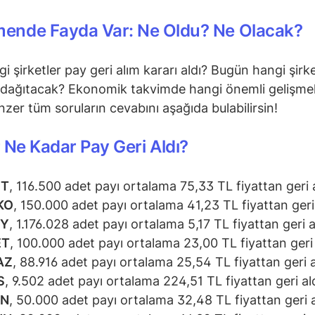
mende Fayda Var: Ne Oldu? Ne Olacak?
i şirketler pay geri alım kararı aldı? Bugün hangi şirke
dağıtacak? Ekonomik takvimde hangi önemli gelişmel
zer tüm soruların cevabını aşağıda bulabilirsin!
 Ne Kadar Pay Geri Aldı?
ET
, 116.500 adet payı ortalama 75,33 TL fiyattan geri a
KO
, 150.000 adet payı ortalama 41,23 TL fiyattan geri 
RY
, 1.176.028 adet payı ortalama 5,17 TL fiyattan geri a
ET
, 100.000 adet payı ortalama 23,00 TL fiyattan geri 
AZ
, 88.916 adet payı ortalama 25,54 TL fiyattan geri a
S
, 9.502 adet payı ortalama 224,51 TL fiyattan geri ald
SN
, 50.000 adet payı ortalama 32,48 TL fiyattan geri a