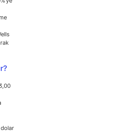
0%’ye
rme
ells
arak
r?
3,00
a
 dolar