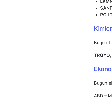
LKM
SAN
PCIL
Kimle
Bugün te
TRGYO
Ekonom
Bugün e
ABD – Ma