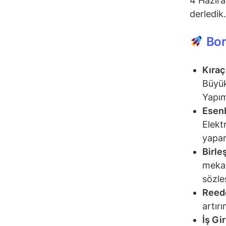
4 Hazira
derledik.
Bor
Kıraç
Büyük
Yapım
Esenb
Elekt
yapar
Birle
mekan
sözle
Reed
artırı
İş Gi