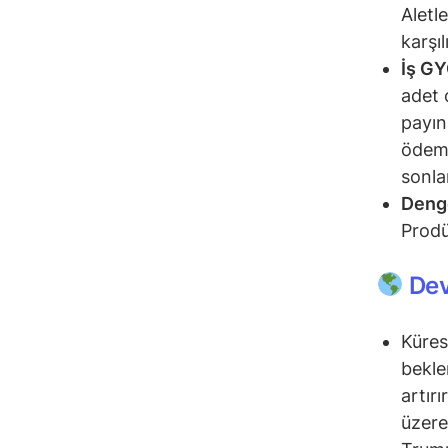
Aletl
karşı
İş GY
adet 
payın
ödeme
sonla
Denge
Prodü
Dev
Küres
bekle
artır
üzere