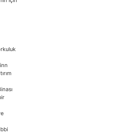
nin için
rkuluk
ginn
tırım
inası
ir
ye
bbi