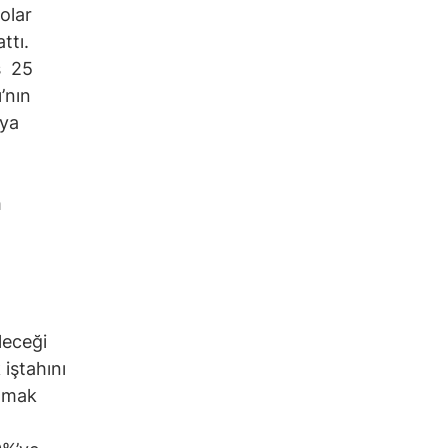
olar
ttı.
ş 25
’nın
’ya
m
leceği
iştahını
olmak