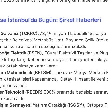
n 2025 tarihi itibarıyla günün öne çıkan haberlerini se
sa İstanbul’da Bugün: Şirket Haberleri
 Galvaniz (TCKRC),
78,49 milyon TL bedelli “Sakarya
şehir Belediyesi Metrobüs Hattı Boyunca Çelik Otoko
 İşi” konulu ihalenin sözleşmesini imzaladı.
oğa Elektrik (ESEN),
EGaraj Elektrikli Taşıtlar ve Plu
rikli Taşıtlar şirketlerine sermaye artırım yöntemi ile ya
ak ortak olmaya karar verdi.
şim Mühendislik (BRLSM),
Turkuvaz Medya Merkezi B
ik tesisat işleri kapsamında, Detay-1 İnşaat ile yeni b
şme imzaladı.
er Teknoloji (REEDR)
300% oranında bedelsiz serma
m kararı aldı.
rişim Sermayesi Yatırım Ortaklığı (ISGSY),
Ortopro Tı