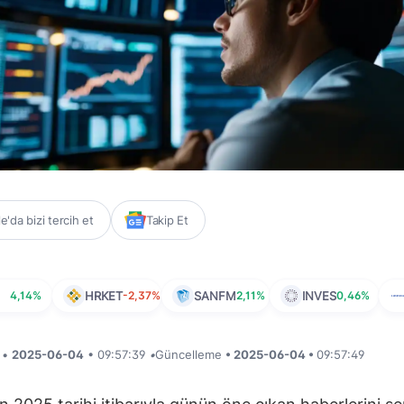
'da bizi tercih et
Takip Et
4,14%
HRKET
-2,37%
SANFM
2,11%
INVES
0,46%
i •
2025-06-04
• 09:57:39
•
Güncelleme
• 2025-06-04 •
09:57:49