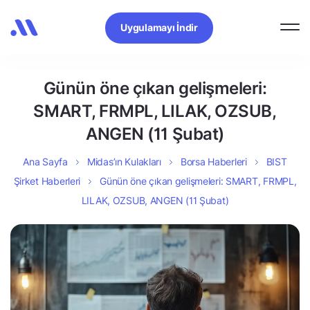
Uygulamayı İndir
Günün öne çıkan gelişmeleri:
SMART, FRMPL, LILAK, OZSUB,
ANGEN (11 Şubat)
Ana Sayfa
Midas’ın Kulakları
Borsa Haberleri
BIST
Şirket Haberleri
Günün öne çıkan gelişmeleri: SMART, FRMPL,
LILAK, OZSUB, ANGEN (11 Şubat)