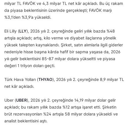
milyar TL FAVÖK ve 4,3 milyar TL net kâr açıkladı. Bu üç rakam
da piyasa beklentisinin üzerinde gerçekleşti; FAVÖK marjı
%3,1’den %3,9’a yükseldi.
Eli Lilly (
LLY
), 2026 yılı 2. çeyreğinde geliri yıllık bazda %48
artışla açıkladı; artış, kilo verme ve diyabet ilaçlarına yönelik
yüksek talepten kaynaklandı. Şirket, satın alımlarla ilgili giderler
nedeniyle hisse başına kârda hafif bir sapma yaşasa da, 2026
yılı gelir beklentisini 85-87 milyar dolara yükseltti ve piyasa
değeri 1 trilyon doları geçti.
Türk Hava Yolları (
THYAO
), 2026 yılı 2. çeyreğinde 8,9 milyar TL
net kâr açıkladı.
Uber (
UBER
), 2026 yılı 2. çeyreğinde 14,19 milyar dolar gelir
açıkladı; bu rakam yıllık bazda %12 artışa işaret etti. Şirketin
brüt rezervasyonları %24 artışla 58 milyar dolara yükseldi ve
analist beklentisini aştı.