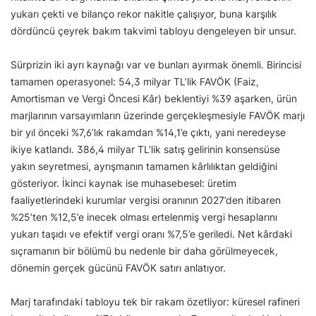
yukarı çekti ve bilanço rekor nakitle çalışıyor, buna karşılık
dördüncü çeyrek bakım takvimi tabloyu dengeleyen bir unsur.
Sürprizin iki ayrı kaynağı var ve bunları ayırmak önemli. Birincisi
tamamen operasyonel: 54,3 milyar TL’lik FAVÖK (Faiz,
Amortisman ve Vergi Öncesi Kâr) beklentiyi %39 aşarken, ürün
marjlarının varsayımların üzerinde gerçekleşmesiyle FAVÖK marjı
bir yıl önceki %7,6’lık rakamdan %14,1’e çıktı, yani neredeyse
ikiye katlandı. 386,4 milyar TL’lik satış gelirinin konsensüse
yakın seyretmesi, ayrışmanın tamamen kârlılıktan geldiğini
gösteriyor. İkinci kaynak ise muhasebesel: üretim
faaliyetlerindeki kurumlar vergisi oranının 2027’den itibaren
%25’ten %12,5’e inecek olması ertelenmiş vergi hesaplarını
yukarı taşıdı ve efektif vergi oranı %7,5’e geriledi. Net kârdaki
sıçramanın bir bölümü bu nedenle bir daha görülmeyecek,
dönemin gerçek gücünü FAVÖK satırı anlatıyor.
Marj tarafındaki tabloyu tek bir rakam özetliyor: küresel rafineri