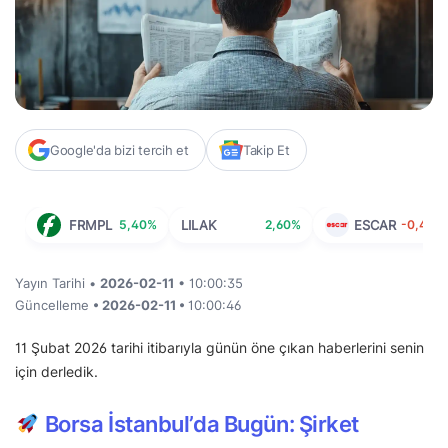
Google'da bizi tercih et
Takip Et
FRMPL
5,40%
LILAK
2,60%
ESCAR
-0,40%
Yayın Tarihi •
2026-02-11
• 10:00:35
Güncelleme
• 2026-02-11 •
10:00:46
11 Şubat 2026 tarihi itibarıyla günün öne çıkan haberlerini senin
için derledik.
Borsa İstanbul’da Bugün: Şirket