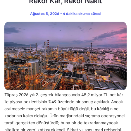
Rekor Kâr, Rekor Nakit
Ağustos 5, 2026 • 4 dakika okuma süresi
Tüpraş 2026 yılı 2. çeyrek bilançosunda 45,9 milyar TL net kâr
ile piyasa beklentisinin %49 üzerinde bir sonuç açıkladı. Ancak
asıl mesele manşet rakamın büyüklüğü değil, bu kârlılığın ne
kadarının kalıcı olduğu. Ürün marjlarındaki sıçrama operasyonel
tarafı gerçekten dönüştürdü; buna bir de tekrarlanmayacak
nitelikte bir vergi katkısı eklendi. Şirket yıl sonu marj rehberini