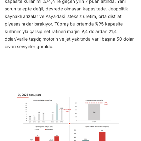
kapasite kullanımı %74,4 ile geçen yılın 7 puan altında. Yani
sorun talepte değil, devrede olmayan kapasitede. Jeopolitik
kaynaklı arızalar ve Asya’daki isteksiz üretim, orta distilat
piyasasını dar bırakıyor. Tüpraş bu ortamda %95 kapasite
kullanımıyla çalışıp net rafineri marjını 9,4 dolardan 21,4
dolar/varile taşıdı; motorin ve jet yakıtında varil başına 50 dolar
civarı seviyeler görüldü.