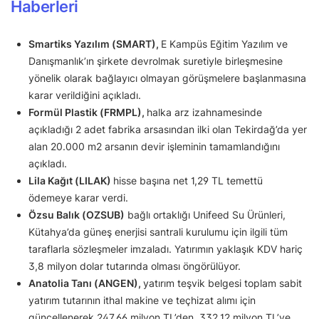
Haberleri
Smartiks Yazılım (SMART),
E Kampüs Eğitim Yazılım ve
Danışmanlık’ın şirkete devrolmak suretiyle birleşmesine
yönelik olarak bağlayıcı olmayan görüşmelere başlanmasına
karar verildiğini açıkladı.
Formül Plastik (FRMPL),
halka arz izahnamesinde
açıkladığı 2 adet fabrika arsasından ilki olan Tekirdağ’da yer
alan 20.000 m2 arsanın devir işleminin tamamlandığını
açıkladı.
Lila Kağıt (LILAK)
hisse başına net 1,29 TL temettü
ödemeye karar verdi.
Özsu Balık (OZSUB)
bağlı ortaklığı Unifeed Su Ürünleri,
Kütahya’da güneş enerjisi santrali kurulumu için ilgili tüm
taraflarla sözleşmeler imzaladı. Yatırımın yaklaşık KDV hariç
3,8 milyon dolar tutarında olması öngörülüyor.
Anatolia Tanı (ANGEN),
yatırım teşvik belgesi toplam sabit
yatırım tutarının ithal makine ve teçhizat alımı için
güncellenerek 247,66 milyon TL’den, 332,12 milyon TL’ye