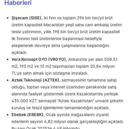
Haberleri
Şişecam (SISE),
iki fırın ve toplam 396 bin ton/yıl brüt
üretim kapasiteli Macaristan yeşil saha cam ambalaj üretim
tesisi yatırımının, yıllık 198 bin ton/yıl brüt üretim kapasiteli
ilk fırınının test üretimlerine başlanması hedefiyle
ateşlenerek devreye alma çalışmalarına başlandığını
açıkladı.
Vera Konsept GYO (VRGYO),
Ankara’da yer alan 508.51
m2, 193 m2 ve 13 m2 taşınmazları toplam 20,84 milyon
TL’ye satın almak için sözleşme imzaladı.
Aztek Teknoloji (AZTEK),
sermayesinin tamamına sahip
olduğu, toptan veya internet üzerinden perakende satış
alanında faaliyet göstermek üzere Kazakistan’da yerleşik
435.000 KZT sermayeli “Aztek Kazakhstan” unvanlı şirketin
kuruluş ve tescil işlemlerinin tamamlandığını açıkladı.
Ebebek (EBEBK),
Ocak ayında mağazalarını ziyaret
edenlerin sayının 4,82 milyon olarak gerçekleştiğini açıkladı.
Bu sayı Ocak 2025’te 4,49 milyondu.