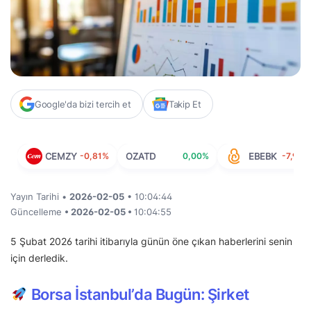
Google'da bizi tercih et
Takip Et
CEMZY
-0,81%
OZATD
0,00%
EBEBK
-7,92%
Yayın Tarihi •
2026-02-05
• 10:04:44
Güncelleme
• 2026-02-05 •
10:04:55
5 Şubat 2026 tarihi itibarıyla günün öne çıkan haberlerini senin
için derledik.
Borsa İstanbul’da Bugün: Şirket