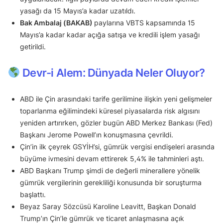
yasağı da 15 Mayıs’a kadar uzatıldı.
Bak Ambalaj (BAKAB)
paylarına VBTS kapsamında 15
Mayıs’a kadar kadar açığa satışa ve kredili işlem yasağı
getirildi.
Devr-i Alem: Dünyada Neler Oluyor?
ABD ile Çin arasındaki tarife gerilimine ilişkin yeni gelişmeler
toparlanma eğilimindeki küresel piyasalarda risk algısını
yeniden artırırken, gözler bugün ABD Merkez Bankası (Fed)
Başkanı Jerome Powell’ın konuşmasına çevrildi.
Çin’in ilk çeyrek GSYİH’si, gümrük vergisi endişeleri arasında
büyüme ivmesini devam ettirerek 5,4% ile tahminleri aştı.
ABD Başkanı Trump şimdi de değerli minerallere yönelik
gümrük vergilerinin gerekliliği konusunda bir soruşturma
başlattı.
Beyaz Saray Sözcüsü Karoline Leavitt, Başkan Donald
Trump’ın Çin’le gümrük ve ticaret anlaşmasına açık