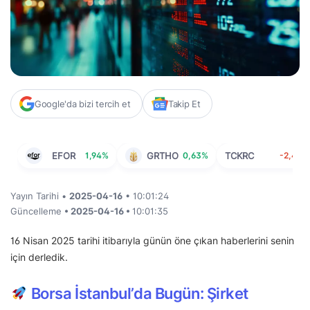
Google'da bizi tercih et
Takip Et
EFOR
1,94%
GRTHO
0,63%
TCKRC
-2,41%
Yayın Tarihi •
2025-04-16
• 10:01:24
Güncelleme
• 2025-04-16 •
10:01:35
16 Nisan 2025 tarihi itibarıyla günün öne çıkan haberlerini senin
için derledik.
Borsa İstanbul’da Bugün: Şirket