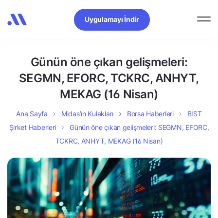
Uygulamayı İndir
Günün öne çıkan gelişmeleri:
SEGMN, EFORC, TCKRC, ANHYT,
MEKAG (16 Nisan)
Ana Sayfa
Midas’ın Kulakları
Borsa Haberleri
BIST
Şirket Haberleri
Günün öne çıkan gelişmeleri: SEGMN, EFORC,
TCKRC, ANHYT, MEKAG (16 Nisan)