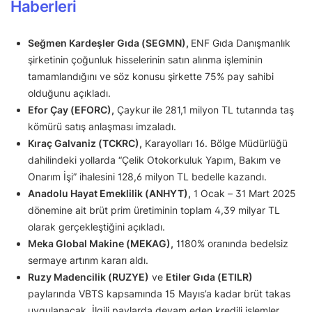
Haberleri
Seğmen Kardeşler Gıda (SEGMN),
ENF Gıda Danışmanlık
şirketinin çoğunluk hisselerinin satın alınma işleminin
tamamlandığını ve söz konusu şirkette 75% pay sahibi
olduğunu açıkladı.
Efor Çay (EFORC),
Çaykur ile 281,1 milyon TL tutarında taş
kömürü satış anlaşması imzaladı.
Kıraç Galvaniz (TCKRC),
Karayolları 16. Bölge Müdürlüğü
dahilindeki yollarda “Çelik Otokorkuluk Yapım, Bakım ve
Onarım İşi” ihalesini 128,6 milyon TL bedelle kazandı.
Anadolu Hayat Emeklilik (ANHYT),
1 Ocak – 31 Mart 2025
dönemine ait brüt prim üretiminin toplam 4,39 milyar TL
olarak gerçekleştiğini açıkladı.
Meka Global Makine (MEKAG),
1180% oranında bedelsiz
sermaye artırım kararı aldı.
Ruzy Madencilik (RUZYE)
ve
Etiler Gıda (ETILR)
paylarında VBTS kapsamında 15 Mayıs’a kadar brüt takas
uygulanacak. İlgili paylarda devam eden kredili işlemler