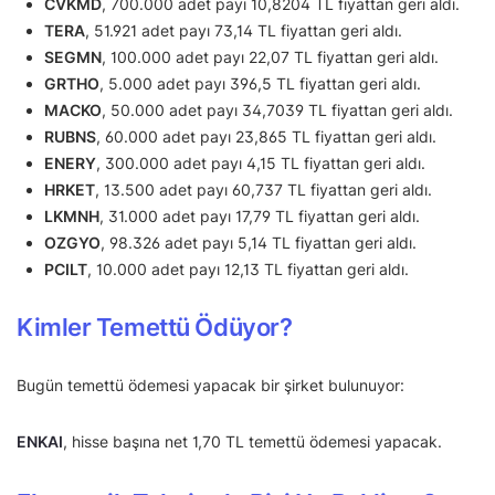
CVKMD
, 700.000 adet payı 10,8204 TL fiyattan geri aldı.
TERA
, 51.921 adet payı 73,14 TL fiyattan geri aldı.
SEGMN
, 100.000 adet payı 22,07 TL fiyattan geri aldı.
GRTHO
, 5.000 adet payı 396,5 TL fiyattan geri aldı.
MACKO
, 50.000 adet payı 34,7039 TL fiyattan geri aldı.
RUBNS
, 60.000 adet payı 23,865 TL fiyattan geri aldı.
ENERY
, 300.000 adet payı 4,15 TL fiyattan geri aldı.
HRKET
, 13.500 adet payı 60,737 TL fiyattan geri aldı.
LKMNH
, 31.000 adet payı 17,79 TL fiyattan geri aldı.
OZGYO
, 98.326 adet payı 5,14 TL fiyattan geri aldı.
PCILT
, 10.000 adet payı 12,13 TL fiyattan geri aldı.
Kimler Temettü Ödüyor?
Bugün temettü ödemesi yapacak bir şirket bulunuyor:
ENKAI
, hisse başına net 1,70 TL temettü ödemesi yapacak.