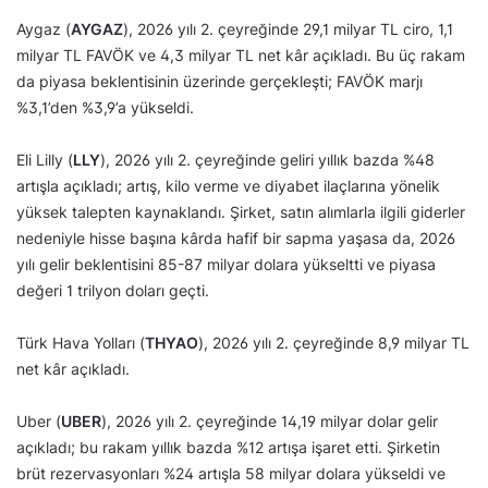
Aygaz (
AYGAZ
), 2026 yılı 2. çeyreğinde 29,1 milyar TL ciro, 1,1
milyar TL FAVÖK ve 4,3 milyar TL net kâr açıkladı. Bu üç rakam
da piyasa beklentisinin üzerinde gerçekleşti; FAVÖK marjı
%3,1’den %3,9’a yükseldi.
Eli Lilly (
LLY
), 2026 yılı 2. çeyreğinde geliri yıllık bazda %48
artışla açıkladı; artış, kilo verme ve diyabet ilaçlarına yönelik
yüksek talepten kaynaklandı. Şirket, satın alımlarla ilgili giderler
nedeniyle hisse başına kârda hafif bir sapma yaşasa da, 2026
yılı gelir beklentisini 85-87 milyar dolara yükseltti ve piyasa
değeri 1 trilyon doları geçti.
Türk Hava Yolları (
THYAO
), 2026 yılı 2. çeyreğinde 8,9 milyar TL
net kâr açıkladı.
Uber (
UBER
), 2026 yılı 2. çeyreğinde 14,19 milyar dolar gelir
açıkladı; bu rakam yıllık bazda %12 artışa işaret etti. Şirketin
brüt rezervasyonları %24 artışla 58 milyar dolara yükseldi ve