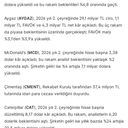
dolara yükseldi ve bu rakam beklentileri %6,8 oranında geçti.
Aygaz (
AYGAZ
), 2026 yılı 2. çeyreğinde 29,1 milyar TL ciro, 1,1
milyar TL FAVÖK ve 4,3 milyar TL net kâr açıkladı. Bu üç rakam
da piyasa beklentisinin üzerinde gerçekleşti; FAVÖK marjı
%3,1’den %3,9’a yükseldi.
McDonald’s (
MCD
), 2026 yılı 2. çeyreğinde hisse başına 3,38
dolar kâr açıkladı; bu rakam analist beklentisini yaklaşık %2
oranında aştı. Şirketin geliri ise %4 artışla 7,1 milyar dolara
yükseldi.
Çimentaş (
CMENT
), Rekabet Kurulu tarafından 37,4 milyon TL
tutarında idari para cezası verildiğini duyurdu.
Caterpillar (
CAT
), 2026 yılı 2. çeyreğinde hisse başına
düzeltilmiş 8,17 dolar kâr açıkladı. Bu rakam, analistlerin 6,20
dolarlık beklentisini aştı. Şirketin geliri ise yıllık bazda %24 artışla
20,5 milyar dolara yükseldi.