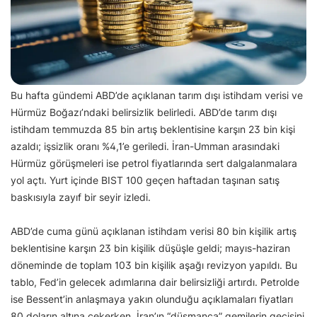
Bu hafta gündemi ABD’de açıklanan tarım dışı istihdam verisi ve
Hürmüz Boğazı’ndaki belirsizlik belirledi. ABD’de tarım dışı
istihdam temmuzda 85 bin artış beklentisine karşın 23 bin kişi
azaldı; işsizlik oranı %4,1’e geriledi. İran-Umman arasındaki
Hürmüz görüşmeleri ise petrol fiyatlarında sert dalgalanmalara
yol açtı. Yurt içinde BIST 100 geçen haftadan taşınan satış
baskısıyla zayıf bir seyir izledi.
ABD’de cuma günü açıklanan istihdam verisi 80 bin kişilik artış
beklentisine karşın 23 bin kişilik düşüşle geldi; mayıs-haziran
döneminde de toplam 103 bin kişilik aşağı revizyon yapıldı. Bu
tablo, Fed’in gelecek adımlarına dair belirsizliği artırdı. Petrolde
ise Bessent’in anlaşmaya yakın olunduğu açıklamaları fiyatları
80 doların altına çekerken, İran’ın “düşmanca” gemilerin geçişini