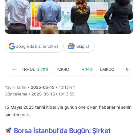
Google'da bizi tercih et
Takip Et
TRHOL
2,70%
TCKRC
4,14%
LMKDC
-0,41%
Yayın Tarihi •
2025-05-15
• 10:13:44
Güncelleme
• 2025-05-15 •
10:13:55
15 Mayıs 2025 tarihi itibarıyla günün öne çıkan haberlerini senin
için derledik.
Borsa İstanbul’da Bugün: Şirket