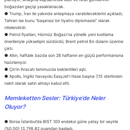
boğazdan geçişi yasaklanacak.
● Trump, İran ile yakında anlaşmaya varabileceklerini açıkladı;
Tahran ise bunu “başarısız bir tiyatro diplomasisi” olarak
nitelendirdi.
● Petrol fiyatları, Hürmüz Boğazı’na yönelik yeni kısıtlama
önerileriyle yükselişini sürdürdü; Brent petrol 84 doların üzerine
çıktı.
● Altın, haftalık bazda son 28 haftanın en güçlü performansına
hazırlanıyor.
● Çin’in ihracatı temmuzda beklentileri aştı.
● Apollo, İngiliz havayolu EasyJet’i hisse başına 7,15 sterlinden
nakit olarak satın almayı kabul etti.
Memleketten Sesler: Türkiye’de Neler
Oluyor?
● Borsa İstanbul’da BIST 100 endeksi güne yatay bir seyirle
(%0,00) 13.798,82 puandan başladı.