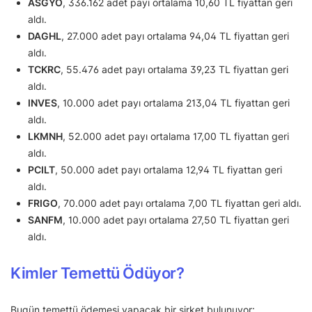
ASGYO
, 336.162 adet payı ortalama 10,60 TL fiyattan geri
aldı.
DAGHL
, 27.000 adet payı ortalama 94,04 TL fiyattan geri
aldı.
TCKRC
, 55.476 adet payı ortalama 39,23 TL fiyattan geri
aldı.
INVES
, 10.000 adet payı ortalama 213,04 TL fiyattan geri
aldı.
LKMNH
, 52.000 adet payı ortalama 17,00 TL fiyattan geri
aldı.
PCILT
, 50.000 adet payı ortalama 12,94 TL fiyattan geri
aldı.
FRIGO
, 70.000 adet payı ortalama 7,00 TL fiyattan geri aldı.
SANFM
, 10.000 adet payı ortalama 27,50 TL fiyattan geri
aldı.
Kimler Temettü Ödüyor?
Bugün temettü ödemesi yapacak bir şirket bulunuyor: