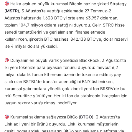
Halka açık en büyük kurumsal Bitcoin hazine şirketi Strategy
(
MSTR
), 3 Ağustos’ta yaptığı açıklamada 27 Temmuz-2
Ağustos haftasında 1.638 BTC’yi ortalama 63.957 dolardan,
toplam 104,7 milyon dolara sattığını duyurdu. Gelir, STRC hisse
senedi temettülerini ve geri alımlarını finanse etmede
kullanılırken, şirketin BTC hazinesi 842.138 BTC’ye, dolar rezervi
ise 4 milyar dolara yükseldi.
Dünyanın en büyük varlık yöneticisi BlackRock, 3 Ağustos’ta
iki yeni tokenize para piyasası fonunu duyurdu: mevcut 6,2
milyar dolarlık fonun Ethereum üzerinde tokenize edilmiş pay
sınıfı olan BSTBL’de transfer acenteliğini BNY üstlenirken,
kurumsal yatırımcılara yönelik çok zincirli yeni fon BRSRV’de bu
rolü Securitize yürütüyor. Her iki fon da stablecoin ihraççıları için
uygun rezerv varlığı olmayı hedefliyor.
Kurumsal saklama sağlayıcısı BitGo (
BTGO
), 3 Ağustos’ta
Link adlı yeni bir ürünü duyurdu. Link, kurumsal müşterilerin
çeşitli borsalardaki hesaplarını BitGo’nun saklama platformuyla