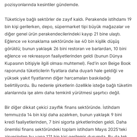
pozisyonlarında kesintiler gündemde.
Tüketiciye bağlı sektörler de zayıf kaldı. Perakende istihdamı 19
bin kişi gerilerken, depo, süpermarket tipi büyük mağazalar ve
diğer genel ürün perakendecilerindeki kayıp 21 bine ulaştı.
Eğlence ve konaklama sektöründe ise 40 bin kişilik düşüş
görüldü; bunun yaklaşık 26 bini restoran ve barlardan, 10 bini
eğlence ve rekreasyon faaliyetlerinden geldi (bunun Dünya
Kupasının bitişiyle ilgili olması muhtemel). Fed’in son Beige Book
raporunda tüketicilerin fiyatlara daha duyarlı hale geldiği ve
yüksek yakıt fiyatlarının diğer harcamaları baskıladığı
belirtiliyordu. Bu nedenle şirketlerin özellikle isteğe bağlı tüketim
alanlarında işe alımı daha temkinli yürütmesi şaşırtıcı değil.
Bir diğer dikkat çekici zayıflık finans sektöründe. İstihdam
temmuzda 14 bin kişi daha azalırken, bunun yaklaşık 9 bini
kredi faaliyetlerinden, 7 bini sigorta şirketlerinden geldi. Daha
önemlisi finans sektöründeki toplam istihdam Mayıs 2025’teki
zirvesinden bu yana 121 bin kişi gerilemiş durumda. Bu da tek