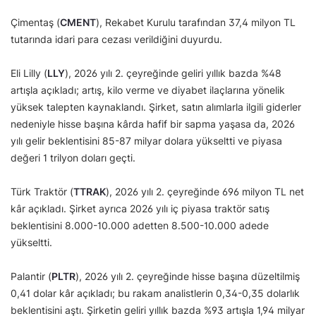
Çimentaş (
CMENT
), Rekabet Kurulu tarafından 37,4 milyon TL
tutarında idari para cezası verildiğini duyurdu.
Eli Lilly (
LLY
), 2026 yılı 2. çeyreğinde geliri yıllık bazda %48
artışla açıkladı; artış, kilo verme ve diyabet ilaçlarına yönelik
yüksek talepten kaynaklandı. Şirket, satın alımlarla ilgili giderler
nedeniyle hisse başına kârda hafif bir sapma yaşasa da, 2026
yılı gelir beklentisini 85-87 milyar dolara yükseltti ve piyasa
değeri 1 trilyon doları geçti.
Türk Traktör (
TTRAK
), 2026 yılı 2. çeyreğinde 696 milyon TL net
kâr açıkladı. Şirket ayrıca 2026 yılı iç piyasa traktör satış
beklentisini 8.000-10.000 adetten 8.500-10.000 adede
yükseltti.
Palantir (
PLTR
), 2026 yılı 2. çeyreğinde hisse başına düzeltilmiş
0,41 dolar kâr açıkladı; bu rakam analistlerin 0,34-0,35 dolarlık
beklentisini aştı. Şirketin geliri yıllık bazda %93 artışla 1,94 milyar