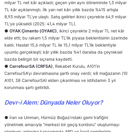
milyar TL net kâr açıkladı; geçen yılın aynı döneminde 1,3 milyar
TL kâr açıklanmıştı. İlk yarı net kârı yıllık bazda %415 artışla
8,93 milyar TL’ye ulaştı. Satış gelirleri ikinci çeyrekte 64,9 milyar
TL’ye yükseldi (2025: 41,4 milyar TL).
●
OYAK Çimento (OYAKC)
, ikinci çeyrekte 2 milyar TL net kâr
elde etti; bu rakam 1,5 milyar TL’lik piyasa beklentisinin üzerinde
kaldı. Hasılat 15,6 milyar TL ile 15,1 milyar TL’lik beklentiyle
uyumlu gerçekleşti; kâr yıllık bazda %41 daralsa da çeyreksel
bazda belirgin bir sıçrama kaydetti.
●
CarrefourSA (CRFSA)
, Rekabet Kurulu, A101’in
CarrefourSA’yı devralmasına şartlı onay verdi; 48 mağazanın (10
A101, 38 CarrefourSA) elden çıkarılması ve istihdamın 3 yıl
korunması şartı getirildi.
Devr-i Alem: Dünyada Neler Oluyor?
● İran ve Umman, Hürmüz Boğazı’ndaki gemi trafiğini
yönetmek amacıyla “merkezi bir geçiş koridoru” oluşturmayı
planlıyor; anlaşma kapsamında ABD ve İsrail gemilerinin