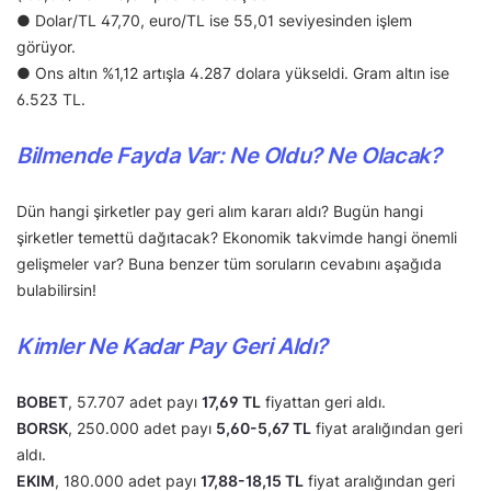
● Dolar/TL 47,70, euro/TL ise 55,01 seviyesinden işlem
görüyor.
● Ons altın %1,12 artışla 4.287 dolara yükseldi. Gram altın ise
6.523 TL.
Bilmende Fayda Var: Ne Oldu? Ne Olacak?
Dün hangi şirketler pay geri alım kararı aldı? Bugün hangi
şirketler temettü dağıtacak? Ekonomik takvimde hangi önemli
gelişmeler var? Buna benzer tüm soruların cevabını aşağıda
bulabilirsin!
Kimler Ne Kadar Pay Geri Aldı?
BOBET
, 57.707 adet payı
17,69 TL
fiyattan geri aldı.
BORSK
, 250.000 adet payı
5,60-5,67 TL
fiyat aralığından geri
aldı.
EKIM
, 180.000 adet payı
17,88-18,15 TL
fiyat aralığından geri