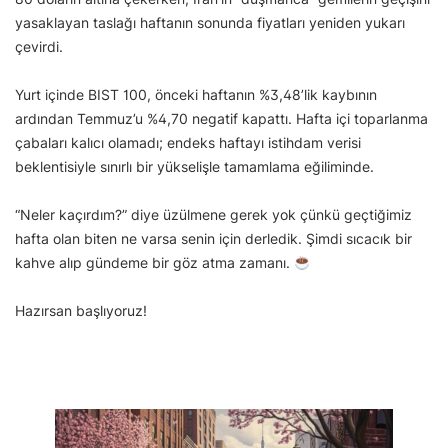
yasaklayan taslağı haftanın sonunda fiyatları yeniden yukarı
çevirdi.
Yurt içinde BIST 100, önceki haftanın %3,48’lik kaybının
ardından Temmuz’u %4,70 negatif kapattı. Hafta içi toparlanma
çabaları kalıcı olamadı; endeks haftayı istihdam verisi
beklentisiyle sınırlı bir yükselişle tamamlama eğiliminde.
“Neler kaçırdım?” diye üzülmene gerek yok çünkü geçtiğimiz
hafta olan biten ne varsa senin için derledik. Şimdi sıcacık bir
kahve alıp gündeme bir göz atma zamanı.
Hazırsan başlıyoruz!