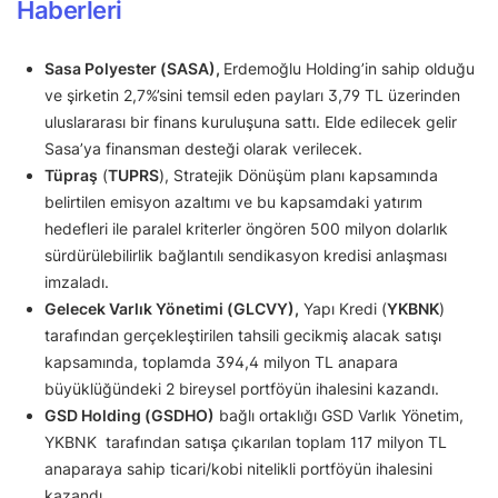
Haberleri
Sasa Polyester (SASA),
Erdemoğlu Holding’in sahip olduğu
ve şirketin 2,7%’sini temsil eden payları 3,79 TL üzerinden
uluslararası bir finans kuruluşuna sattı. Elde edilecek gelir
Sasa’ya finansman desteği olarak verilecek.
Tüpraş
(
TUPRS
), Stratejik Dönüşüm planı kapsamında
belirtilen emisyon azaltımı ve bu kapsamdaki yatırım
hedefleri ile paralel kriterler öngören 500 milyon dolarlık
sürdürülebilirlik bağlantılı sendikasyon kredisi anlaşması
imzaladı.
Gelecek Varlık Yönetimi (GLCVY),
Yapı Kredi (
YKBNK
)
tarafından gerçekleştirilen tahsili gecikmiş alacak satışı
kapsamında, toplamda 394,4 milyon TL anapara
büyüklüğündeki 2 bireysel portföyün ihalesini kazandı.
GSD Holding (GSDHO)
bağlı ortaklığı GSD Varlık Yönetim,
YKBNK tarafından satışa çıkarılan toplam 117 milyon TL
anaparaya sahip ticari/kobi nitelikli portföyün ihalesini
kazandı.