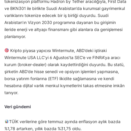
tokenizasyon platformu Hadron by Tether aracılığıyla, First Data
ve BKN301 ile birlikte Suudi Arabistan’da kurumsal gayrimenkul
varlıklarını tokenize edecek bir iş birliği duyurdu. Suudi
Arabistan’ın Vizyon 2030 programına dayanan bu girişimin
ileride enerji ve altyapı finansmanı gibi alanlara da genişlemesi
planlanıyor.
Kripto piyasa yapıcısı Wintermute, ABD’deki iştiraki
Wintermute USA LLC’yi 6 Ağustos’ta SEC’e ve FINRA’ya aracı
kurum (broker-dealer) olarak kaydettirdiğini duyurdu. Bu statü,
şirketin ABD’de hisse senedi ve opsiyon işlemleri yapmasına,
borsa yatırım fonlarına (ETF) likidite sağlamasına ve kendi
hesabına dijital varlık menkul kıymetlerini takas etmesine imkân
tanıyor.
Veri gündemi
TÜİK verilerine göre temmuz ayında enflasyon aylık bazda
%1,78 artarken, yıllık bazda %31,75 oldu.