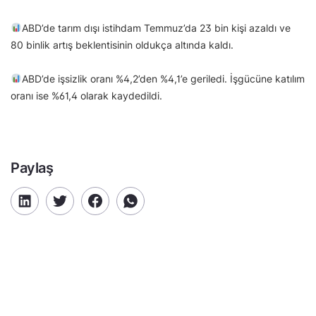
ABD’de tarım dışı istihdam Temmuz’da 23 bin kişi azaldı ve
80 binlik artış beklentisinin oldukça altında kaldı.
ABD’de işsizlik oranı %4,2’den %4,1’e geriledi. İşgücüne katılım
oranı ise %61,4 olarak kaydedildi.
Paylaş