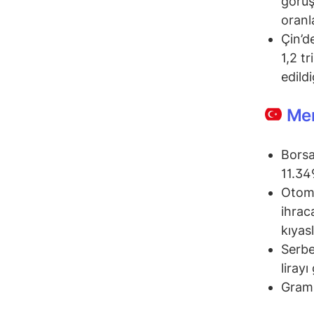
görüş
oranl
Çin’d
1,2 t
edildiğ
Mem
Borsa
11.34
Otomo
ihrac
kıyas
Serbe
lirayı
Gram 