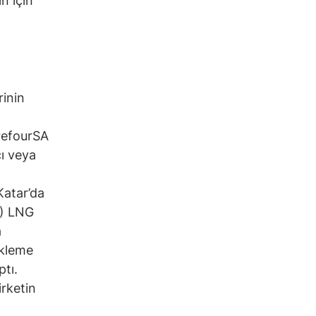
n için
rinin
n
rrefourSA
cı veya
Katar’da
S) LNG
a
ükleme
tı.
irketin