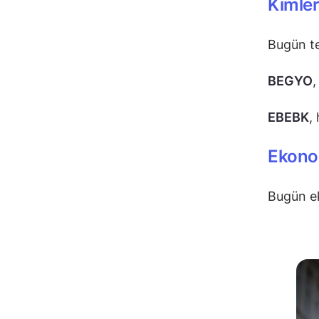
Kimle
Bugün te
BEGYO
,
EBEBK
,
Ekonom
Bugün e