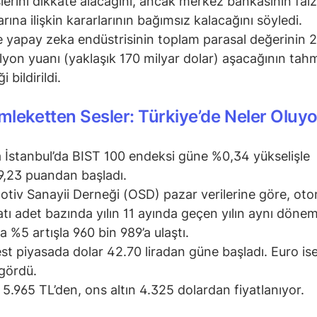
lerini dikkate alacağını, ancak merkez bankasının faiz
arına ilişkin kararlarının bağımsız kalacağını söyledi.
e yapay zeka endüstrisinin toplam parasal değerinin 
rilyon yuanı (yaklaşık 170 milyar dolar) aşacağının tah
i bildirildi.
leketten Sesler: Türkiye’de Neler Oluyo
 İstanbul’da BIST 100 endeksi güne %0,34 yükselişle
9,23 puandan başladı.
tiv Sanayii Derneği (OSD) pazar verilerine göre, ot
atı adet bazında yılın 11 ayında geçen yılın aynı döne
la %5 artışla 960 bin 989’a ulaştı.
st piyasada dolar 42.70 liradan güne başladı. Euro ise
 gördü.
5.965 TL’den, ons altın 4.325 dolardan fiyatlanıyor.