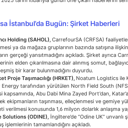
 2025 tarihi itibarıyla günün öne çıkan haberlerini seni
sa İstanbul’da Bugün: Şirket Haberleri
ncı Holding (SAHOL),
CarrefourSA (CRFSA) faaliyetle
mesi ya da mağaza gruplarının bazında satışına ilişki
ların gerçeği yansıtmadığını açıkladı. Şirket ayrıca Ca
lerinin elden çıkarılmasına dair alınmış somut, bağlayı
leşmiş bir karar bulunmadığını duyurdu.
et Proje Taşımacılığı (HRKET),
Noatum Logistics ile 
 Energy tarafından yürütülen North Field South (NF
si kapsamında, Abu Dabi Mina Zayed Port’dan, Katar’
ek ekipmanların taşınması, elleçlenmesi ve gemiye y
ti verilmesi konusunda 1,6 milyon dolarlık anlaşma yap
 Solutions (ODINE),
İngiltere’de “Odine UK” unvanlı ş
uş işlemlerinin tamamlandığını açıkladı.