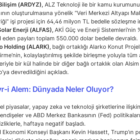
ilişim (ARDYZ),
ALZ Teknoloji ile bir kamu kurumunu
ının oluşturulmasına yönelik “Veri Merkezi Altyapı Ma
iği” işi projesi için 64,46 milyon TL bedelle sözleşme 
Solar Enerji (ALFAS),
AKİ Güç ve Enerji Sistemleri’nin 
l eden payları toplam 550.000 dolar bedelle devraldı.
o Holding (ALARK),
bağlı ortaklığı Alarko Konut Projel
tirme’nin, kolaylaştırılmış şekilde birleşme yoluyla tüm 
eriyle bir kül halinde bir diğer bağlı ortaklık olan Alsim
o’ya devredildiğini açıkladı.
r-i Alem: Dünyada Neler Oluyor?
el piyasalar, yapay zeka ve teknoloji şirketlerine ilişk
endişeler ve ABD Merkez Bankasının (Fed) politikaları
izliklerle, haftaya negatif başladı.
l Ekonomi Konseyi Başkanı Kevin Hassett, Trump’ın po