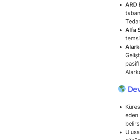
ARD B
taban
Tedar
Alfa 
temsi
Alark
Geliş
pasifl
Alark
Dev
Küres
eden 
belirs
Ulusa