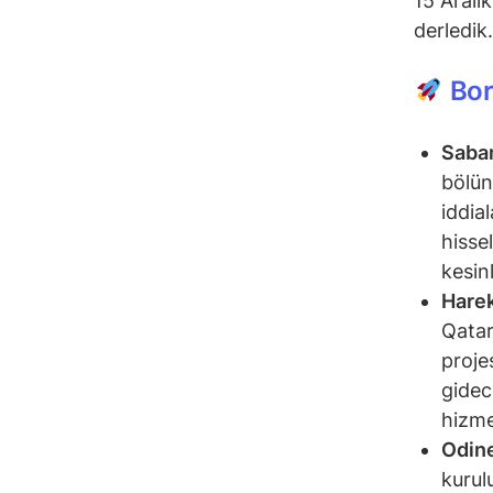
15 Aralık
derledik.
Bor
Saba
bölün
iddia
hisse
kesin
Harek
Qatar
proje
gidec
hizme
Odine
kurul