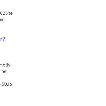
2025’te
min
r?
omotiv
mine
 50.16