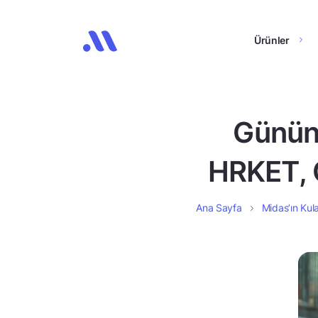
Ürünler
Günün 
HRKET, 
Ana Sayfa
Midas’ın Kula