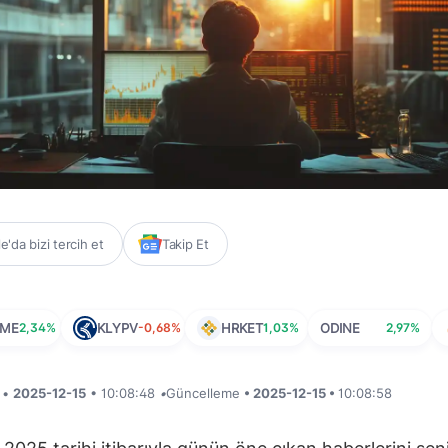
'da bizi tercih et
Takip Et
UME
2,34%
KLYPV
-0,68%
HRKET
1,03%
ODINE
2,97%
i •
2025-12-15
• 10:08:48
•
Güncelleme
• 2025-12-15 •
10:08:58