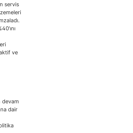
n servis
lzemeleri
imzaladı.
%40’ını
eri
aktif ve
in devam
na dair
litika