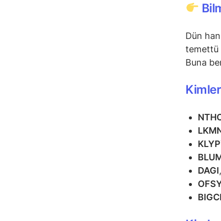
Bil
Dün hang
temettü 
Buna ben
Kimler
NTH
LKM
KLY
BLU
DAGI
OFS
BIGC