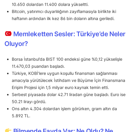
10.650 dolardan 11.400 dolara yükseltti.
Bitcoin, yatırımcı duyarlılığının zayıflamasıyla birlikte iki
haftanın ardından ilk kez 86 bin doların altına geriledi.
Memleketten Sesler: Türkiye’de Neler
Oluyor?
Borsa İstanbul’da BIST 100 endeksi güne %0,12 yükselişle
11.470,03 puandan başladı.
Türkiye, KOBİ’lere uygun koşullu finansman sağlanması
amacıyla yürütülecek İstihdam ve Büyüme İçin Finansmana
Erişim Projesi için 1,5 milyar euro kaynak temin etti.
Serbest piyasada dolar 42.71 liradan güne başladı. Euro ise
50.21 lirayı gördü.
Ons altın 4.304 dolardan işlem görürken, gram altın da
5.892 TL.
Bilmende Fayda Var: Ne Oldu? Ne