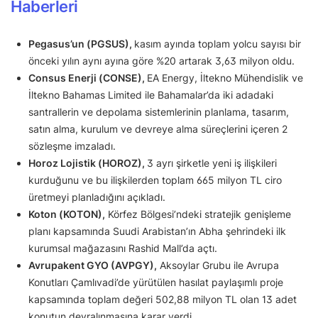
Haberleri
Pegasus’un (PGSUS),
kasım ayında toplam yolcu sayısı bir
önceki yılın aynı ayına göre %20 artarak 3,63 milyon oldu.
Consus Enerji (CONSE),
EA Energy, İltekno Mühendislik ve
İltekno Bahamas Limited ile Bahamalar’da iki adadaki
santrallerin ve depolama sistemlerinin planlama, tasarım,
satın alma, kurulum ve devreye alma süreçlerini içeren 2
sözleşme imzaladı.
Horoz Lojistik (HOROZ),
3 ayrı şirketle yeni iş ilişkileri
kurduğunu ve bu ilişkilerden toplam 665 milyon TL ciro
üretmeyi planladığını açıkladı.
Koton (KOTON),
Körfez Bölgesi’ndeki stratejik genişleme
planı kapsamında Suudi Arabistan’ın Abha şehrindeki ilk
kurumsal mağazasını Rashid Mall’da açtı.
Avrupakent GYO (AVPGY),
Aksoylar Grubu ile Avrupa
Konutları Çamlıvadi’de yürütülen hasılat paylaşımlı proje
kapsamında toplam değeri 502,88 milyon TL olan 13 adet
konutun devralınmasına karar verdi.