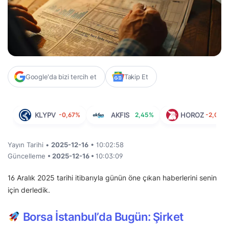
Google'da bizi tercih et
Takip Et
KLYPV
-0,67%
AKFIS
2,45%
HOROZ
-2,03%
Yayın Tarihi •
2025-12-16
• 10:02:58
Güncelleme
• 2025-12-16 •
10:03:09
16 Aralık 2025 tarihi itibarıyla günün öne çıkan haberlerini senin
için derledik.
Borsa İstanbul’da Bugün: Şirket