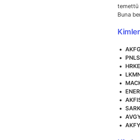
temettü 
Buna ben
Kimler
AKF
PNL
HRK
LKM
MAC
ENE
AKFI
SAR
AVG
AKF