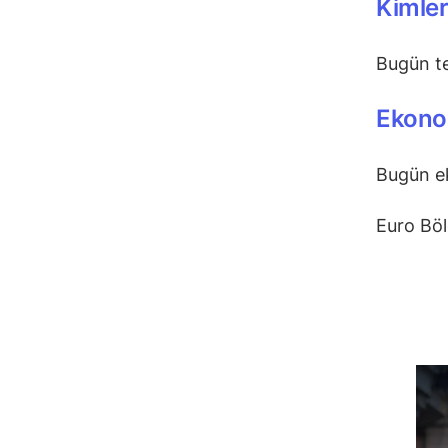
Kimle
Bugün t
Ekonom
Bugün ek
Euro Böl