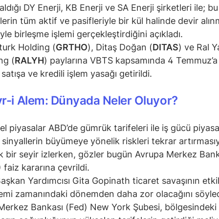
aldığı DY Enerji, KB Enerji ve SA Enerji şirketleri ile; bu
lerin tüm aktif ve pasifleriyle bir kül halinde devir alı
iyle birleşme işlemi gerçekleştirdiğini açıkladı.
turk Holding (
GRTHO
), Ditaş Doğan (
DITAS
) ve Ral Y
ng (
RALYH
) paylarına VBTS kapsamında 4 Temmuz’a
satışa ve kredili işlem yasağı getirildi.
r-i Alem: Dünyada Neler Oluyor?
el piyasalar ABD’de gümrük tarifeleri ile iş gücü piyas
 sinyallerin büyümeye yönelik riskleri tekrar artırması
ık bir seyir izlerken, gözler bugün Avrupa Merkez Ban
 faiz kararına çevrildi.
aşkan Yardımcısı Gita Gopinath ticaret savaşının etkil
mi zamanındaki dönemden daha zor olacağını söyled
erkez Bankası (Fed) New York Şubesi, bölgesindeki