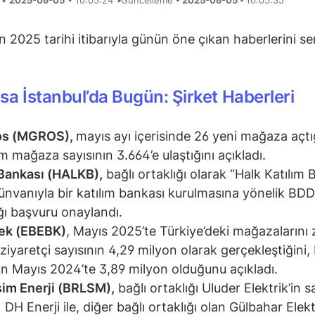
n 2025 tarihi itibarıyla günün öne çıkan haberlerini se
sa İstanbul’da Bugün: Şirket Haberleri
os (MGROS),
mayıs ayı içerisinde 26 yeni mağaza açtı
m mağaza sayısının 3.664’e ulaştığını açıkladı.
Bankası (HALKB),
bağlı ortaklığı olarak “Halk Katılım 
 ünvanıyla bir katılım bankası kurulmasına yönelik BD
ğı başvuru onaylandı.
ek (EBEBK)
, Mayıs 2025’te Türkiye’deki mağazalarını 
ziyaretçi sayısının 4,29 milyon olarak gerçekleştiğini,
ın Mayıs 2024’te 3,89 milyon olduğunu açıkladı.
şim Enerji (BRLSM),
bağlı ortaklığı Uluder Elektrik’in s
 DH Enerji ile, diğer bağlı ortaklığı olan Gülbahar Elektr