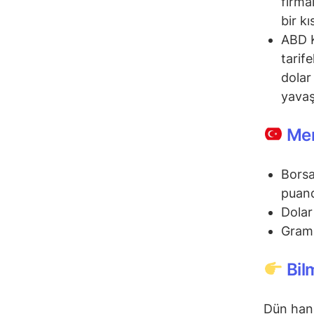
firma
bir kı
ABD K
tarif
dolar
yavaş
Mem
Borsa
puand
Dolar
Gram 
Bil
Dün hang