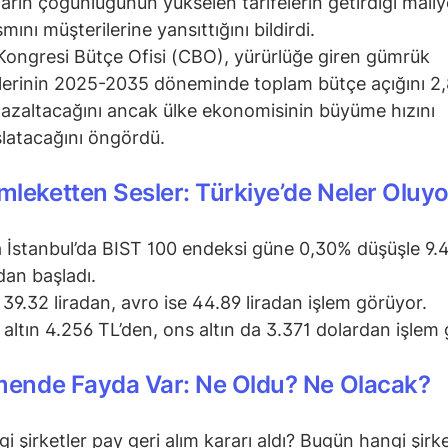
ların çoğunluğunun yükselen tarifelerin getirdiği maliy
smını müşterilerine yansıttığını bildirdi.
ongresi Bütçe Ofisi (CBO), yürürlüğe giren gümrük
elerinin 2025-2035 döneminde toplam bütçe açığını 2,8
 azaltacağını ancak ülke ekonomisinin büyüme hızını
latacağını öngördü.
leketten Sesler: Türkiye’de Neler Oluyo
 İstanbul’da BIST 100 endeksi güne 0,30% düşüşle 9.
an başladı.
 39.32 liradan, avro ise 44.89 liradan işlem görüyor.
altın 4.256 TL’den, ons altın da 3.371 dolardan işlem 
mende Fayda Var: Ne Oldu? Ne Olacak?
i şirketler pay geri alım kararı aldı? Bugün hangi şirke