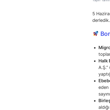
5 Hazira
derledik.
Bor
Migr
topla
Halk 
A.Ş.”
yaptı
Ebeb
eden 
sayın
Birle
aldığı