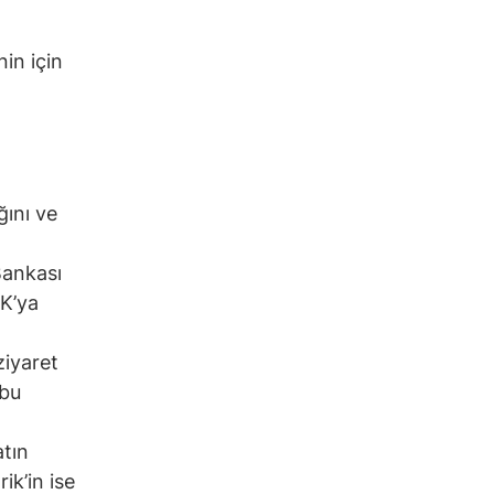
nin için
ğını ve
Bankası
DK’ya
ziyaret
 bu
atın
ik’in ise