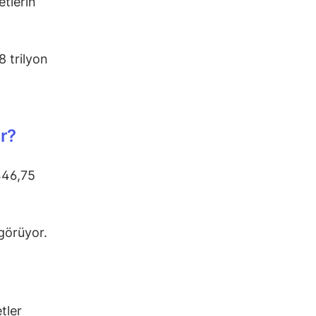
etlerin
 trilyon
r?
446,75
görüyor.
tler