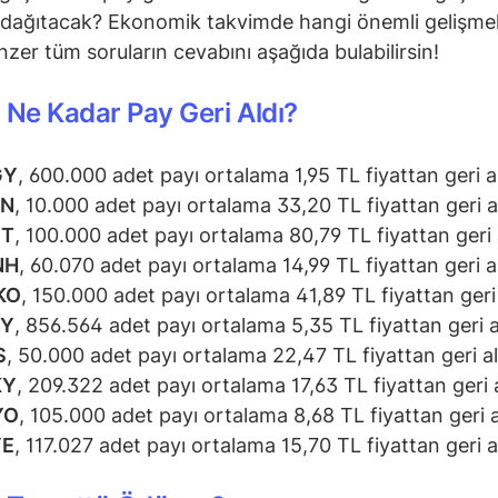
dağıtacak? Ekonomik takvimde hangi önemli gelişmel
zer tüm soruların cevabını aşağıda bulabilirsin!
 Ne Kadar Pay Geri Aldı?
GY
, 600.000 adet payı ortalama 1,95 TL fiyattan geri al
SN
, 10.000 adet payı ortalama 33,20 TL fiyattan geri al
ET
, 100.000 adet payı ortalama 80,79 TL fiyattan geri 
NH
, 60.070 adet payı ortalama 14,99 TL fiyattan geri al
KO
, 150.000 adet payı ortalama 41,89 TL fiyattan geri 
RY
, 856.564 adet payı ortalama 5,35 TL fiyattan geri a
S
, 50.000 adet payı ortalama 22,47 TL fiyattan geri al
KY
, 209.322 adet payı ortalama 17,63 TL fiyattan geri a
YO
, 105.000 adet payı ortalama 8,68 TL fiyattan geri a
YE
, 117.027 adet payı ortalama 15,70 TL fiyattan geri al