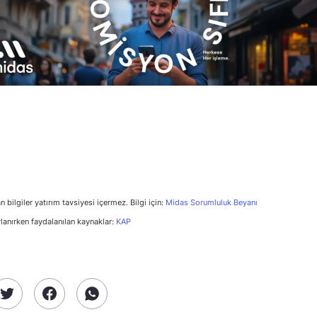
n bilgiler yatırım tavsiyesi içermez. Bilgi için:
Midas Sorumluluk Beyanı
rlanırken faydalanılan kaynaklar:
KAP