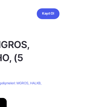
Kayıt Ol
 MGROS,
O, (5
gelişmeleri: MGROS, HALKB,