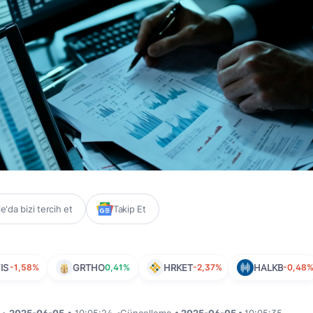
'da bizi tercih et
Takip Et
IS
-1,58%
GRTHO
0,41%
HRKET
-2,37%
HALKB
-0,48
i •
2025-06-05
• 10:05:24
•
Güncelleme
• 2025-06-05 •
10:05:35