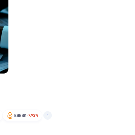
%
EBEBK
-7,92%