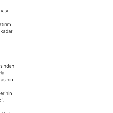
nması
atırım
 kadar
asından
yla
kasının
erinin
i.