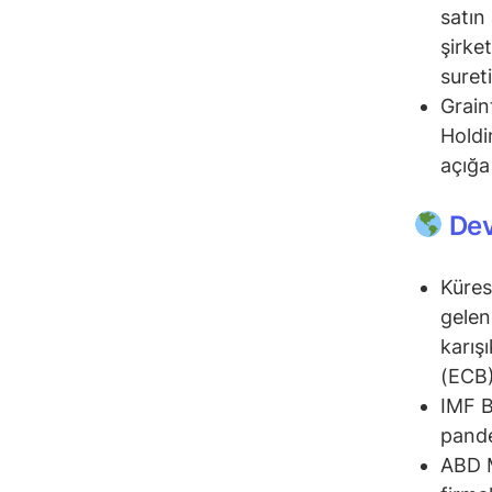
satın 
şirket
suret
Grain
Holdi
açığa 
Dev
Küres
gelen
karış
(ECB)
IMF B
pande
ABD M