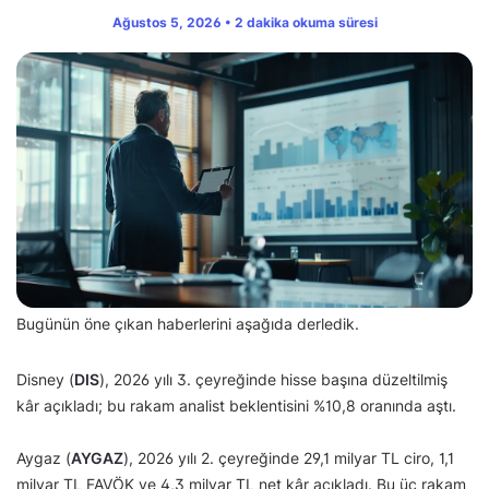
Ağustos 5, 2026 • 2 dakika okuma süresi
Bugünün öne çıkan haberlerini aşağıda derledik.
Disney (
DIS
), 2026 yılı 3. çeyreğinde hisse başına düzeltilmiş
kâr açıkladı; bu rakam analist beklentisini %10,8 oranında aştı.
Aygaz (
AYGAZ
), 2026 yılı 2. çeyreğinde 29,1 milyar TL ciro, 1,1
milyar TL FAVÖK ve 4,3 milyar TL net kâr açıkladı. Bu üç rakam