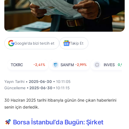
Google'da bizi tercih et
Takip Et
TCKRC
-2,41%
SANFM
-2,99%
INVES
0,95%
Yayın Tarihi •
2025-06-30
• 10:11:05
Güncelleme
• 2025-06-30 •
10:11:15
30 Haziran 2025 tarihi itibarıyla günün öne çıkan haberlerini
senin için derledik.
Borsa İstanbul’da Bugün: Şirket