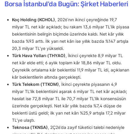
Borsa İstanbul’da Bugün: Şirket Haberleri
Koç Holding (KCHOL)
, 2026’nın ikinci çeyreğinde 19,7
milyar TL net kâr açıkladı; bu rakam 13,6 milyar TL’lik piyasa
beklentisinin belirgin biçimde üzerinde kaldı. Net kâr yıllık
bazda %93 arttı. İlk yarı net kârı ise yıllık bazda %147 artışla
20,3 milyar TL’ye yükseldi.
Türk Hava Yolları (THYAO)
, İkinci çeyrekte 8,9 milyar TL
net kâr elde etti; 6 aylık toplam kâr 18,86 milyar TL oldu.
Çeyreklik ortalama kâr beklentisi 11,9 milyar TL idi, açıklanan
kâr beklentilerin altında gerçekleşti.
Türk Telekom (TTKOM)
, İkinci çeyrekte piyasanın 4,9
milyar TL’lik beklentisini aşarak 6 milyar TL net kâr açıkladı;
hasılat ise 72,8 milyar TL ile 70,7 milyar TL’lik konsensüsün
üzerinde gerçekleşti. Net kâr yıllık bazda %7,4 düşse de
beklenti üstü geldi; ilk yarı net kârı %25,9 artışla 17,2 milyar
TL’ye ulaştı.
Teknosa (TKNSA)
, 2Ç26’da zayıf tüketici talebi nedeniyle