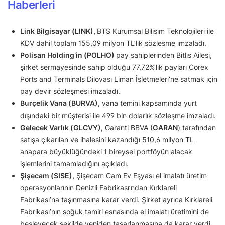
Haberleri
Link Bilgisayar (LINK),
BTS Kurumsal Bilişim Teknolojileri ile
KDV dahil toplam 155,09 milyon TL’lik sözleşme imzaladı.
Polisan Holding’in (POLHO)
pay sahiplerinden Bitlis Ailesi,
şirket sermayesinde sahip olduğu 77,72%’lik payları Corex
Ports and Terminals Dilovası Liman İşletmeleri’ne satmak için
pay devir sözleşmesi imzaladı.
Burçelik Vana (BURVA),
vana temini kapsamında yurt
dışındaki bir müşterisi ile 499 bin dolarlık sözleşme imzaladı.
Gelecek Varlık (GLCVY),
Garanti BBVA (
GARAN
) tarafından
satışa çıkarılan ve ihalesini kazandığı 510,6 milyon TL
anapara büyüklüğündeki 1 bireysel portföyün alacak
işlemlerini tamamladığını açıkladı.
Şişecam (SISE),
Şişecam Cam Ev Eşyası el imalatı üretim
operasyonlarının Denizli Fabrikası’ndan Kırklareli
Fabrikası’na taşınmasına karar verdi. Şirket ayrıca Kırklareli
Fabrikası’nın soğuk tamiri esnasında el imalatı üretimini de
besleyecek şekilde yeniden tasarlanmasına da karar verdi.