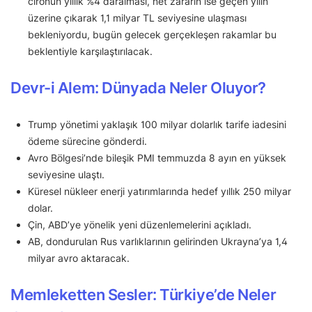
cironun yıllık %4 daralması, net zararın ise geçen yılın
üzerine çıkarak 1,1 milyar TL seviyesine ulaşması
bekleniyordu, bugün gelecek gerçekleşen rakamlar bu
beklentiyle karşılaştırılacak.
Devr-i Alem: Dünyada Neler Oluyor?
Trump yönetimi yaklaşık 100 milyar dolarlık tarife iadesini
ödeme sürecine gönderdi.
Avro Bölgesi’nde bileşik PMI temmuzda 8 ayın en yüksek
seviyesine ulaştı.
Küresel nükleer enerji yatırımlarında hedef yıllık 250 milyar
dolar.
Çin, ABD’ye yönelik yeni düzenlemelerini açıkladı.
AB, dondurulan Rus varlıklarının gelirinden Ukrayna’ya 1,4
milyar avro aktaracak.
Memleketten Sesler: Türkiye’de Neler