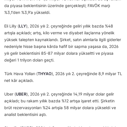
da piyasa beklentisinin üzerinde gerçekleşti; FAVÖK marjı
%3,1’den %3,9’a yükseldi.
Eli Lilly (
LLY
), 2026 yılı 2. çeyreğinde geliri yıllık bazda %48
artışla açıkladı; artış, kilo verme ve diyabet ilaçlarına yönelik
yüksek talepten kaynaklandı. Şirket, satın alımlarla ilgili giderler
nedeniyle hisse başına kârda hafif bir sapma yaşasa da, 2026
yılı gelir beklentisini 85-87 milyar dolara yükseltti ve piyasa
değeri 1 trilyon doları geçti.
Türk Hava Yolları (
THYAO
), 2026 yılı 2. çeyreğinde 8,9 milyar TL
net kâr açıkladı.
Uber (
UBER
), 2026 yılı 2. çeyreğinde 14,19 milyar dolar gelir
açıkladı; bu rakam yıllık bazda %12 artışa işaret etti. Şirketin
brüt rezervasyonları %24 artışla 58 milyar dolara yükseldi ve
analist beklentisini aştı.