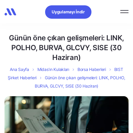
Uygulamayı İndir
Günün öne çıkan gelişmeleri: LINK,
POLHO, BURVA, GLCVY, SISE (30
Haziran)
Ana Sayfa
Midas’ın Kulakları
Borsa Haberleri
BIST
Şirket Haberleri
Günün öne çıkan gelişmeleri: LINK, POLHO,
BURVA, GLCVY, SISE (30 Haziran)