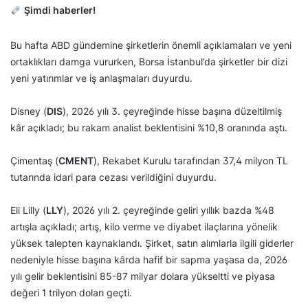
Şimdi haberler!
Bu hafta ABD gündemine şirketlerin önemli açıklamaları ve yeni
ortaklıkları damga vururken, Borsa İstanbul’da şirketler bir dizi
yeni yatırımlar ve iş anlaşmaları duyurdu.
Disney (
DIS
), 2026 yılı 3. çeyreğinde hisse başına düzeltilmiş
kâr açıkladı; bu rakam analist beklentisini %10,8 oranında aştı.
Çimentaş (
CMENT
), Rekabet Kurulu tarafından 37,4 milyon TL
tutarında idari para cezası verildiğini duyurdu.
Eli Lilly (
LLY
), 2026 yılı 2. çeyreğinde geliri yıllık bazda %48
artışla açıkladı; artış, kilo verme ve diyabet ilaçlarına yönelik
yüksek talepten kaynaklandı. Şirket, satın alımlarla ilgili giderler
nedeniyle hisse başına kârda hafif bir sapma yaşasa da, 2026
yılı gelir beklentisini 85-87 milyar dolara yükseltti ve piyasa
değeri 1 trilyon doları geçti.