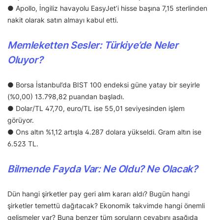
● Apollo, İngiliz havayolu EasyJet’i hisse başına 7,15 sterlinden
nakit olarak satın almayı kabul etti.
Memleketten Sesler: Türkiye’de Neler
Oluyor?
● Borsa İstanbul’da BIST 100 endeksi güne yatay bir seyirle
(%0,00) 13.798,82 puandan başladı.
● Dolar/TL 47,70, euro/TL ise 55,01 seviyesinden işlem
görüyor.
● Ons altın %1,12 artışla 4.287 dolara yükseldi. Gram altın ise
6.523 TL.
Bilmende Fayda Var: Ne Oldu? Ne Olacak?
Dün hangi şirketler pay geri alım kararı aldı? Bugün hangi
şirketler temettü dağıtacak? Ekonomik takvimde hangi önemli
gelişmeler var? Buna benzer tüm soruların cevabını aşağıda