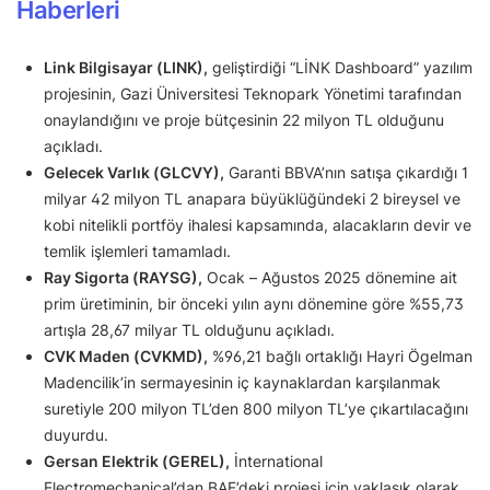
Haberleri
Link Bilgisayar (LINK),
geliştirdiği “LİNK Dashboard” yazılım
projesinin, Gazi Üniversitesi Teknopark Yönetimi tarafından
onaylandığını ve proje bütçesinin 22 milyon TL olduğunu
açıkladı.
Gelecek Varlık (GLCVY),
Garanti BBVA’nın satışa çıkardığı 1
milyar 42 milyon TL anapara büyüklüğündeki 2 bireysel ve
kobi nitelikli portföy ihalesi kapsamında, alacakların devir ve
temlik işlemleri tamamladı.
Ray Sigorta (RAYSG),
Ocak – Ağustos 2025 dönemine ait
prim üretiminin, bir önceki yılın aynı dönemine göre %55,73
artışla 28,67 milyar TL olduğunu açıkladı.
CVK Maden (CVKMD),
%96,21 bağlı ortaklığı Hayri Ögelman
Madencilik’in sermayesinin iç kaynaklardan karşılanmak
suretiyle 200 milyon TL’den 800 milyon TL’ye çıkartılacağını
duyurdu.
Gersan Elektrik (GEREL),
İnternational
Electromechanical’dan BAE’deki projesi için yaklaşık olarak