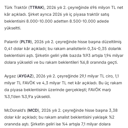
Türk Traktör (
TTRAK
), 2026 yılı 2. çeyreğinde 696 milyon TL net
kâr açıkladı. Şirket ayrıca 2026 yılı iç piyasa traktör satış
beklentisini 8.000-10.000 adetten 8.500-10.000 adede
yükseltti.
Palantir (
PLTR
), 2026 yılı 2. çeyreğinde hisse başına düzeltilmiş
0,41 dolar kâr açıkladı; bu rakam analistlerin 0,34-0,35 dolarlık
beklentisini aştı. Şirketin geliri yıllık bazda %93 artışla 1,94 milyar
dolara yükseldi ve bu rakam beklentileri %6,8 oranında geçti.
Aygaz (
AYGAZ
), 2026 yılı 2. çeyreğinde 29,1 milyar TL ciro, 1,1
milyar TL FAVÖK ve 4,3 milyar TL net kâr açıkladı. Bu üç rakam
da piyasa beklentisinin üzerinde gerçekleşti; FAVÖK marjı
%3,1’den %3,9’a yükseldi.
McDonald’s (
MCD
), 2026 yılı 2. çeyreğinde hisse başına 3,38
dolar kâr açıkladı; bu rakam analist beklentisini yaklaşık %2
oranında aştı. Şirketin geliri ise %4 artışla 7,1 milyar dolara