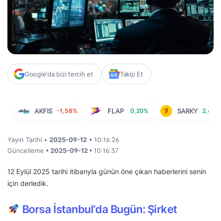
Google'da bizi tercih et
Takip Et
AKFIS
-1,58%
FLAP
0,20%
SARKY
2,66%
Yayın Tarihi •
2025-09-12
• 10:16:26
Güncelleme
• 2025-09-12 •
10:16:37
12 Eylül 2025 tarihi itibarıyla günün öne çıkan haberlerini senin
için derledik.
Borsa İstanbul’da Bugün: Şirket