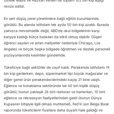
Üstelik Mayıs ve Haziran verileri de toplam 103 bin kişi aşağı
revize edildi.
En sert düşüş yerel yönetimlere bağlı eğitim kurumlarında
görüldü. Bu alanda istihdam tek ayda 50 bin kişi azaldı. Burada
yalnızca mevsimsellik değil, ABD’de okul bölgelerinin karşı
karşıya kaldığı bütçe baskıları da etkili olmuş olabilir. Düşen
öğrenci sayıları ve artan maliyetler nedeniyle Chicago, Los
Angeles ve birçok başka bölgede öğretmen ve destek personeli
pozisyonlarında kesintiler gündemde.
Tüketiciye bağlı sektörler de zayıf kaldı. Perakende istihdamı 19
bin kişi gerilerken, depo, süpermarket tipi büyük mağazalar ve
diğer genel ürün perakendecilerindeki kayıp 21 bine ulaştı.
Eğlence ve konaklama sektöründe ise 40 bin kişilik düşüş
görüldü; bunun yaklaşık 26 bini restoran ve barlardan, 10 bini
eğlence ve rekreasyon faaliyetlerinden geldi (bunun Dünya
Kupasının bitişiyle ilgili olması muhtemel). Fed’in son Beige Book
raporunda tüketicilerin fiyatlara daha duyarlı hale geldiği ve