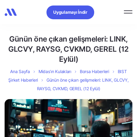
Uygulamayı İndir
Günün öne çıkan gelişmeleri: LINK,
GLCVY, RAYSG, CVKMD, GEREL (12
Eylül)
Ana Sayfa
Midas’ın Kulakları
Borsa Haberleri
BIST
Şirket Haberleri
Günün öne çıkan gelişmeleri: LINK, GLCVY,
RAYSG, CVKMD, GEREL (12 Eylül)