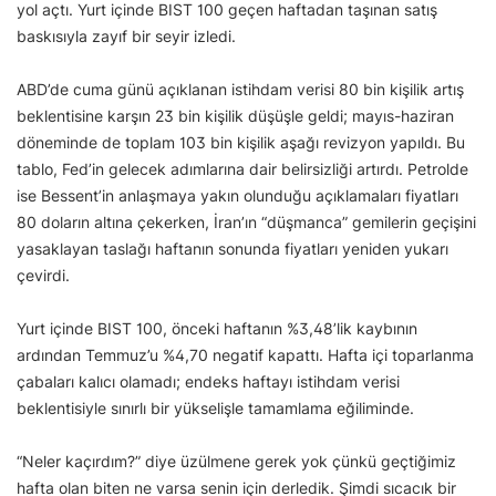
yol açtı. Yurt içinde BIST 100 geçen haftadan taşınan satış
baskısıyla zayıf bir seyir izledi.
ABD’de cuma günü açıklanan istihdam verisi 80 bin kişilik artış
beklentisine karşın 23 bin kişilik düşüşle geldi; mayıs-haziran
döneminde de toplam 103 bin kişilik aşağı revizyon yapıldı. Bu
tablo, Fed’in gelecek adımlarına dair belirsizliği artırdı. Petrolde
ise Bessent’in anlaşmaya yakın olunduğu açıklamaları fiyatları
80 doların altına çekerken, İran’ın “düşmanca” gemilerin geçişini
yasaklayan taslağı haftanın sonunda fiyatları yeniden yukarı
çevirdi.
Yurt içinde BIST 100, önceki haftanın %3,48’lik kaybının
ardından Temmuz’u %4,70 negatif kapattı. Hafta içi toparlanma
çabaları kalıcı olamadı; endeks haftayı istihdam verisi
beklentisiyle sınırlı bir yükselişle tamamlama eğiliminde.
“Neler kaçırdım?” diye üzülmene gerek yok çünkü geçtiğimiz
hafta olan biten ne varsa senin için derledik. Şimdi sıcacık bir