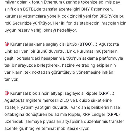
milyar dolarlık fonun Ethereum üzerinde tokenize edilmiş pay
sınıfı olan BSTBL’de transfer acenteliğini BNY üstlenirken,
kurumsal yatırımcılara yönelik çok zincirli yeni fon BRSRV’de bu
rolü Securitize yürütüyor. Her iki fon da stablecoin ihraççıları için
uygun rezerv varlığı olmayı hedefliyor.
Kurumsal saklama sağlayıcısı BitGo (
BTGO
), 3 Ağustos’ta
Link adlı yeni bir ürünü duyurdu. Link, kurumsal müşterilerin
çeşitli borsalardaki hesaplarını BitGo’nun saklama platformuyla
tek bir arayüzde birleştirerek, hazine ve trading ekiplerinin
varlıklarını tek noktadan görüntüleyip yönetmesine imkân
tanıyor.
Kurumsal blok zinciri altyapı sağlayıcısı Ripple (
XRP
), 3
Ağustos’ta İngiltere merkezli ZILO ve Licuido şirketlerine
stratejik yatırım yaptığını duyurdu. Var olan iş birliklerini hisse
ortaklığına dönüştüren bu adımla Ripple, XRP Ledger (
XRPL
)
üzerindeki sermaye piyasaları altyapısına düzenlenmiş transfer
acenteliği, ihraç ve teminat mobilitesi ekliyor.