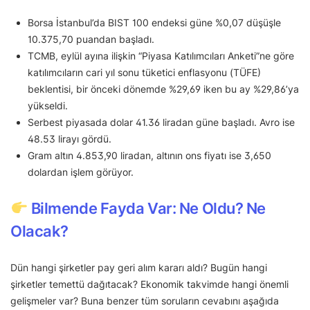
Borsa İstanbul’da BIST 100 endeksi güne %0,07 düşüşle
10.375,70 puandan başladı.
TCMB, eylül ayına ilişkin “Piyasa Katılımcıları Anketi”ne göre
katılımcıların cari yıl sonu tüketici enflasyonu (TÜFE)
beklentisi, bir önceki dönemde %29,69 iken bu ay %29,86’ya
yükseldi.
Serbest piyasada dolar 41.36 liradan güne başladı. Avro ise
48.53 lirayı gördü.
Gram altın 4.853,90 liradan, altının ons fiyatı ise 3,650
dolardan işlem görüyor.
Bilmende Fayda Var: Ne Oldu? Ne
Olacak?
Dün hangi şirketler pay geri alım kararı aldı? Bugün hangi
şirketler temettü dağıtacak? Ekonomik takvimde hangi önemli
gelişmeler var? Buna benzer tüm soruların cevabını aşağıda