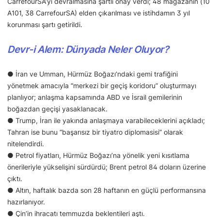
CarrefourSA’yı devralmasına şartlı onay verdi; 48 mağazanın (10
A101, 38 CarrefourSA) elden çıkarılması ve istihdamın 3 yıl
korunması şartı getirildi.
Devr-i Alem: Dünyada Neler Oluyor?
● İran ve Umman, Hürmüz Boğazı’ndaki gemi trafiğini
yönetmek amacıyla “merkezi bir geçiş koridoru” oluşturmayı
planlıyor; anlaşma kapsamında ABD ve İsrail gemilerinin
boğazdan geçişi yasaklanacak.
● Trump, İran ile yakında anlaşmaya varabileceklerini açıkladı;
Tahran ise bunu “başarısız bir tiyatro diplomasisi” olarak
nitelendirdi.
● Petrol fiyatları, Hürmüz Boğazı’na yönelik yeni kısıtlama
önerileriyle yükselişini sürdürdü; Brent petrol 84 doların üzerine
çıktı.
● Altın, haftalık bazda son 28 haftanın en güçlü performansına
hazırlanıyor.
● Çin’in ihracatı temmuzda beklentileri aştı.