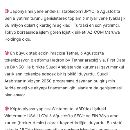
Japonya’nın yene endeksli stablecoin’i JPYC, 6 Ağustos’ta
Seri B yatırım turunu genişleterek toplam 6 milyar yene (yaklaşık
38 milyon dolar) çıkardığını açıkladı. Turdaki en son yatırımcı,
Tokyo borsasında işlem gören lojistik şirketi AZ-COM Maruwa
Holdings oldu.
En büyük stablecoin ihraççısı Tether, 6 Ağustos’ta
tokenizasyon platformu Hadron by Tether aracılığıyla, First Data
ve BKN301 ile birlikte Suudi Arabistan’da kurumsal gayrimenkul
varlıklarını tokenize edecek bir iş birliği duyurdu. Suudi
Arabistan’ın Vizyon 2030 programına dayanan bu girişimin
ileride enerji ve altyapı finansmanı gibi alanlara da genişlemesi
planlanıyor.
Kripto piyasa yapıcısı Wintermute, ABD’deki iştiraki
Wintermute USA LLC’yi 6 Ağustos’ta SEC’e ve FINRA’ya aracı
kurum (broker-dealer) olarak kaydettirdiğini duyurdu. Bu statü,
şirketin ABD’de hisse senedi ve opsiyon işlemleri yapmasına,