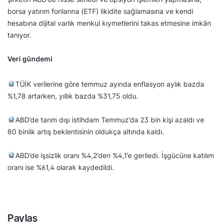
borsa yatırım fonlarına (ETF) likidite sağlamasına ve kendi
hesabına dijital varlık menkul kıymetlerini takas etmesine imkân
tanıyor.
Veri gündemi
TÜİK verilerine göre temmuz ayında enflasyon aylık bazda
%1,78 artarken, yıllık bazda %31,75 oldu.
ABD’de tarım dışı istihdam Temmuz’da 23 bin kişi azaldı ve
80 binlik artış beklentisinin oldukça altında kaldı.
ABD’de işsizlik oranı %4,2’den %4,1’e geriledi. İşgücüne katılım
oranı ise %61,4 olarak kaydedildi.
Paylaş