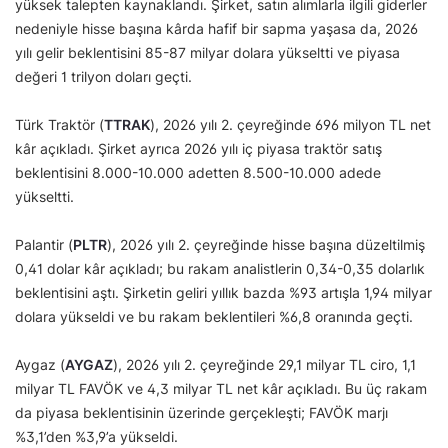
yüksek talepten kaynaklandı. Şirket, satın alımlarla ilgili giderler
nedeniyle hisse başına kârda hafif bir sapma yaşasa da, 2026
yılı gelir beklentisini 85-87 milyar dolara yükseltti ve piyasa
değeri 1 trilyon doları geçti.
Türk Traktör (
TTRAK
), 2026 yılı 2. çeyreğinde 696 milyon TL net
kâr açıkladı. Şirket ayrıca 2026 yılı iç piyasa traktör satış
beklentisini 8.000-10.000 adetten 8.500-10.000 adede
yükseltti.
Palantir (
PLTR
), 2026 yılı 2. çeyreğinde hisse başına düzeltilmiş
0,41 dolar kâr açıkladı; bu rakam analistlerin 0,34-0,35 dolarlık
beklentisini aştı. Şirketin geliri yıllık bazda %93 artışla 1,94 milyar
dolara yükseldi ve bu rakam beklentileri %6,8 oranında geçti.
Aygaz (
AYGAZ
), 2026 yılı 2. çeyreğinde 29,1 milyar TL ciro, 1,1
milyar TL FAVÖK ve 4,3 milyar TL net kâr açıkladı. Bu üç rakam
da piyasa beklentisinin üzerinde gerçekleşti; FAVÖK marjı
%3,1’den %3,9’a yükseldi.