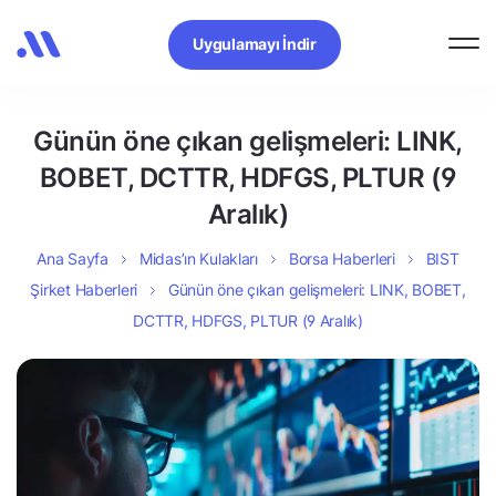
Uygulamayı İndir
Günün öne çıkan gelişmeleri: LINK,
BOBET, DCTTR, HDFGS, PLTUR (9
Aralık)
Ana Sayfa
Midas’ın Kulakları
Borsa Haberleri
BIST
Şirket Haberleri
Günün öne çıkan gelişmeleri: LINK, BOBET,
DCTTR, HDFGS, PLTUR (9 Aralık)