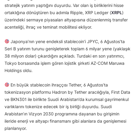
stratejik yatırım yaptığını duyurdu. Var olan iş birliklerini hisse
ortaklığına dönüştüren bu adımla Ripple, XRP Ledger (
XRPL
)
üzerindeki sermaye piyasaları altyapısına düzenlenmiş transfer
acenteliği, ihraç ve teminat mobilitesi ekliyor.
Japonya’nın yene endeksli stablecoin’i JPYC, 6 Ağustos’ta
Seri B yatırım turunu genişleterek toplam 6 milyar yene (yaklaşık
38 milyon dolar) çıkardığını açıkladı. Turdaki en son yatırımcı,
Tokyo borsasında işlem gören lojistik şirketi AZ-COM Maruwa
Holdings oldu.
En büyük stablecoin ihraççısı Tether, 6 Ağustos’ta
tokenizasyon platformu Hadron by Tether aracılığıyla, First Data
ve BKN301 ile birlikte Suudi Arabistan’da kurumsal gayrimenkul
varlıklarını tokenize edecek bir iş birliği duyurdu. Suudi
Arabistan’ın Vizyon 2030 programına dayanan bu girişimin
ileride enerji ve altyapı finansmanı gibi alanlara da genişlemesi
planlanıyor.