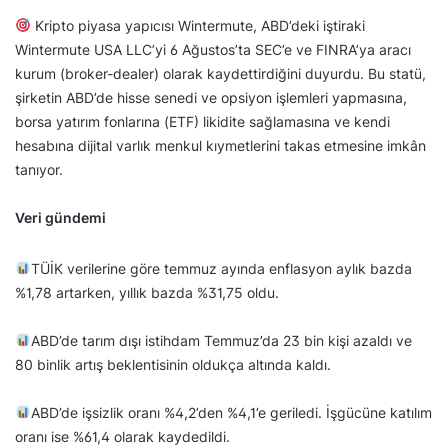
Kripto piyasa yapıcısı Wintermute, ABD’deki iştiraki
Wintermute USA LLC’yi 6 Ağustos’ta SEC’e ve FINRA’ya aracı
kurum (broker-dealer) olarak kaydettirdiğini duyurdu. Bu statü,
şirketin ABD’de hisse senedi ve opsiyon işlemleri yapmasına,
borsa yatırım fonlarına (ETF) likidite sağlamasına ve kendi
hesabına dijital varlık menkul kıymetlerini takas etmesine imkân
tanıyor.
Veri gündemi
TÜİK verilerine göre temmuz ayında enflasyon aylık bazda
%1,78 artarken, yıllık bazda %31,75 oldu.
ABD’de tarım dışı istihdam Temmuz’da 23 bin kişi azaldı ve
80 binlik artış beklentisinin oldukça altında kaldı.
ABD’de işsizlik oranı %4,2’den %4,1’e geriledi. İşgücüne katılım
oranı ise %61,4 olarak kaydedildi.