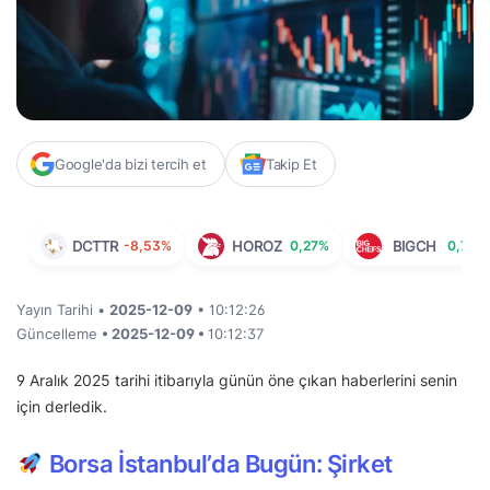
Google'da bizi tercih et
Takip Et
DCTTR
-8,53%
HOROZ
0,27%
BIGCH
0,77%
Yayın Tarihi •
2025-12-09
• 10:12:26
Güncelleme
• 2025-12-09 •
10:12:37
9 Aralık 2025 tarihi itibarıyla günün öne çıkan haberlerini senin
için derledik.
Borsa İstanbul’da Bugün: Şirket