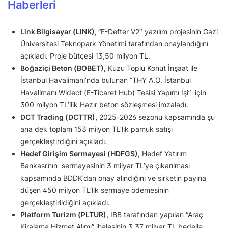
Haberleri
Link Bilgisayar (LINK),
“E-Defter V2″ yazılım projesinin Gazi
Üniversitesi Teknopark Yönetimi tarafından onaylandığını
açıkladı. Proje bütçesi 13,50 milyon TL.
Boğaziçi Beton (BOBET),
Kuzu Toplu Konut İnşaat ile
İstanbul Havalimanı’nda bulunan “THY A.O. İstanbul
Havalimanı Widect (E-Ticaret Hub) Tesisi Yapımı İşi” için
300 milyon TL’ilik Hazır beton sözleşmesi imzaladı.
DCT Trading (DCTTR),
2025-2026 sezonu kapsamında şu
ana dek toplam 153 milyon TL’lik pamuk satışı
gerçekleştirdiğini açıkladı.
Hedef Girişim Sermayesi (HDFGS),
Hedef Yatırım
Bankası’nın sermayesinin 3 milyar TL’ye çıkarılması
kapsamında BDDK’dan onay alındığını ve şirketin payına
düşen 450 milyon TL’lik sermaye ödemesinin
gerçekleştirildiğini açıkladı.
Platform Turizm (PLTUR),
İBB tarafından yapılan “Araç
Kiralama Hizmet Alımı” ihalesinin 3,37 milyar TL bedelle