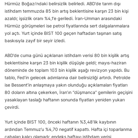
Hürmüz Boğazı’ndaki belirsizlik belirledi. ABD’de tarım dışı
istihdam temmuzda 85 bin artış beklentisine karşın 23 bin kişi
azaldı; işsizlik oranı %4,1’e geriledi. İran-Umman arasındaki
Hürmüz görüşmeleri ise petrol fiyatlarında sert dalgalanmalara
yol açtı. Yurt içinde BIST 100 geçen haftadan taşınan satış
baskısıyla zayıf bir seyir izledi.
ABD’de cuma günü açıklanan istihdam verisi 80 bin kişilik artış
beklentisine karşın 23 bin kişilik düşüşle geldi; mayıs-haziran
döneminde de toplam 103 bin kişilik aşağı revizyon yapıldı. Bu
tablo, Fed’in gelecek adımlarına dair belirsizliği artırdı. Petrolde
ise Bessent’in anlaşmaya yakın olunduğu açıklamaları fiyatları
80 doların altına çekerken, İran’ın “düşmanca” gemilerin geçişini
yasaklayan taslağı haftanın sonunda fiyatları yeniden yukarı
çevirdi.
Yurt içinde BIST 100, önceki haftanın %3,48’lik kaybının
ardından Temmuz’u %4,70 negatif kapattı. Hafta içi toparlanma
çabaları kalıcı olamadı; endeks haftayı istihdam verisi