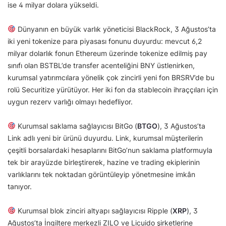
ise 4 milyar dolara yükseldi.
Dünyanın en büyük varlık yöneticisi BlackRock, 3 Ağustos’ta
iki yeni tokenize para piyasası fonunu duyurdu: mevcut 6,2
milyar dolarlık fonun Ethereum üzerinde tokenize edilmiş pay
sınıfı olan BSTBL’de transfer acenteliğini BNY üstlenirken,
kurumsal yatırımcılara yönelik çok zincirli yeni fon BRSRV’de bu
rolü Securitize yürütüyor. Her iki fon da stablecoin ihraççıları için
uygun rezerv varlığı olmayı hedefliyor.
Kurumsal saklama sağlayıcısı BitGo (
BTGO
), 3 Ağustos’ta
Link adlı yeni bir ürünü duyurdu. Link, kurumsal müşterilerin
çeşitli borsalardaki hesaplarını BitGo’nun saklama platformuyla
tek bir arayüzde birleştirerek, hazine ve trading ekiplerinin
varlıklarını tek noktadan görüntüleyip yönetmesine imkân
tanıyor.
Kurumsal blok zinciri altyapı sağlayıcısı Ripple (
XRP
), 3
Ağustos’ta İngiltere merkezli ZILO ve Licuido şirketlerine