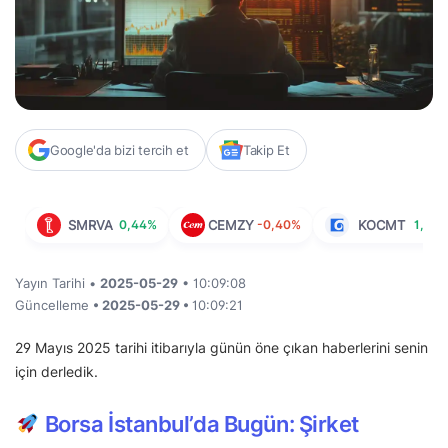
Google'da bizi tercih et
Takip Et
SMRVA
0,44%
CEMZY
-0,40%
KOCMT
1,11%
Yayın Tarihi •
2025-05-29
• 10:09:08
Güncelleme
• 2025-05-29 •
10:09:21
29 Mayıs 2025 tarihi itibarıyla günün öne çıkan haberlerini senin
için derledik.
Borsa İstanbul’da Bugün: Şirket