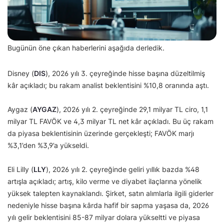
Bugünün öne çıkan haberlerini aşağıda derledik.
Disney (
DIS
), 2026 yılı 3. çeyreğinde hisse başına düzeltilmiş
kâr açıkladı; bu rakam analist beklentisini %10,8 oranında aştı.
Aygaz (
AYGAZ
), 2026 yılı 2. çeyreğinde 29,1 milyar TL ciro, 1,1
milyar TL FAVÖK ve 4,3 milyar TL net kâr açıkladı. Bu üç rakam
da piyasa beklentisinin üzerinde gerçekleşti; FAVÖK marjı
%3,1’den %3,9’a yükseldi.
Eli Lilly (
LLY
), 2026 yılı 2. çeyreğinde geliri yıllık bazda %48
artışla açıkladı; artış, kilo verme ve diyabet ilaçlarına yönelik
yüksek talepten kaynaklandı. Şirket, satın alımlarla ilgili giderler
nedeniyle hisse başına kârda hafif bir sapma yaşasa da, 2026
yılı gelir beklentisini 85-87 milyar dolara yükseltti ve piyasa