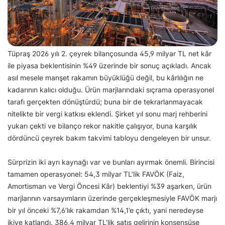
Tüpraş 2026 yılı 2. çeyrek bilançosunda 45,9 milyar TL net kâr
ile piyasa beklentisinin %49 üzerinde bir sonuç açıkladı. Ancak
asıl mesele manşet rakamın büyüklüğü değil, bu kârlılığın ne
kadarının kalıcı olduğu. Ürün marjlarındaki sıçrama operasyonel
tarafı gerçekten dönüştürdü; buna bir de tekrarlanmayacak
nitelikte bir vergi katkısı eklendi. Şirket yıl sonu marj rehberini
yukarı çekti ve bilanço rekor nakitle çalışıyor, buna karşılık
dördüncü çeyrek bakım takvimi tabloyu dengeleyen bir unsur.
Sürprizin iki ayrı kaynağı var ve bunları ayırmak önemli. Birincisi
tamamen operasyonel: 54,3 milyar TL’lik FAVÖK (Faiz,
Amortisman ve Vergi Öncesi Kâr) beklentiyi %39 aşarken, ürün
marjlarının varsayımların üzerinde gerçekleşmesiyle FAVÖK marjı
bir yıl önceki %7,6’lık rakamdan %14,1’e çıktı, yani neredeyse
ikiye katlandı. 386,4 milyar TL’lik satış gelirinin konsensüse