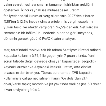
yakın seyretmesi, ayrışmanın tamamen kârlılıktan geldiğini
gösteriyor. İkinci kaynak ise muhasebesel: üretim
faaliyetlerindeki kurumlar vergisi oranının 2027’den itibaren
%25’ten %12,5’e inecek olması ertelenmiş vergi hesaplarını
yukarı taşıdı ve efektif vergi oranı %7,5’e geriledi. Net kârdaki
sıçramanın bir bölümü bu nedenle bir daha görülmeyecek,
dönemin gerçek gücünü FAVÖK satırı anlatıyor.
Marj tarafındaki tabloyu tek bir rakam özetliyor: küresel rafineri
kapasite kullanımı %74,4 ile geçen yılın 7 puan altında. Yani
sorun talepte değil, devrede olmayan kapasitede. Jeopolitik
kaynaklı arızalar ve Asya’daki isteksiz üretim, orta distilat
piyasasını dar bırakıyor. Tüpraş bu ortamda %95 kapasite
kullanımıyla çalışıp net rafineri marjını 9,4 dolardan 21,4
dolar/varile taşıdı; motorin ve jet yakıtında varil başına 50 dolar
civarı seviyeler görüldü.