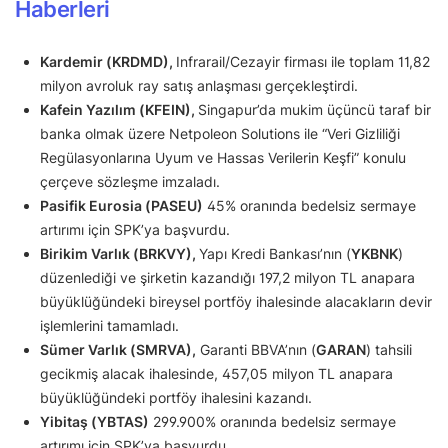
Haberleri
Kardemir (KRDMD),
Infrarail/Cezayir firması ile toplam 11,82
milyon avroluk ray satış anlaşması gerçekleştirdi.
Kafein Yazılım (KFEIN),
Singapur’da mukim üçüncü taraf bir
banka olmak üzere Netpoleon Solutions ile “Veri Gizliliği
Regülasyonlarına Uyum ve Hassas Verilerin Keşfi” konulu
çerçeve sözleşme imzaladı.
Pasifik Eurosia (PASEU)
45% oranında bedelsiz sermaye
artırımı için SPK’ya başvurdu.
Birikim Varlık (BRKVY),
Yapı Kredi Bankası’nın (
YKBNK
)
düzenlediği ve şirketin kazandığı 197,2 milyon TL anapara
büyüklüğündeki bireysel portföy ihalesinde alacakların devir
işlemlerini tamamladı.
Sümer Varlık (SMRVA),
Garanti BBVA’nın (
GARAN
) tahsili
gecikmiş alacak ihalesinde, 457,05 milyon TL anapara
büyüklüğündeki portföy ihalesini kazandı.
Yibitaş (YBTAS)
299.900% oranında bedelsiz sermaye
artırımı için SPK’ya başvurdu.