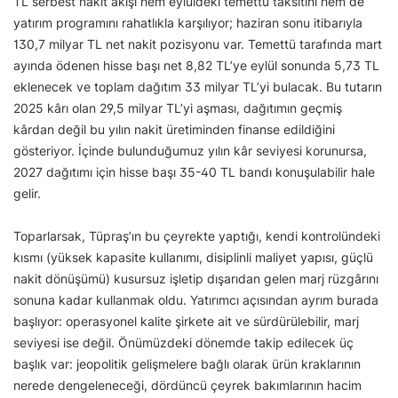
TL serbest nakit akışı hem eylüldeki temettü taksitini hem de
yatırım programını rahatlıkla karşılıyor; haziran sonu itibarıyla
130,7 milyar TL net nakit pozisyonu var. Temettü tarafında mart
ayında ödenen hisse başı net 8,82 TL’ye eylül sonunda 5,73 TL
eklenecek ve toplam dağıtım 33 milyar TL’yi bulacak. Bu tutarın
2025 kârı olan 29,5 milyar TL’yi aşması, dağıtımın geçmiş
kârdan değil bu yılın nakit üretiminden finanse edildiğini
gösteriyor. İçinde bulunduğumuz yılın kâr seviyesi korunursa,
2027 dağıtımı için hisse başı 35-40 TL bandı konuşulabilir hale
gelir.
Toparlarsak, Tüpraş’ın bu çeyrekte yaptığı, kendi kontrolündeki
kısmı (yüksek kapasite kullanımı, disiplinli maliyet yapısı, güçlü
nakit dönüşümü) kusursuz işletip dışarıdan gelen marj rüzgârını
sonuna kadar kullanmak oldu. Yatırımcı açısından ayrım burada
başlıyor: operasyonel kalite şirkete ait ve sürdürülebilir, marj
seviyesi ise değil. Önümüzdeki dönemde takip edilecek üç
başlık var: jeopolitik gelişmelere bağlı olarak ürün kraklarının
nerede dengeleneceği, dördüncü çeyrek bakımlarının hacim