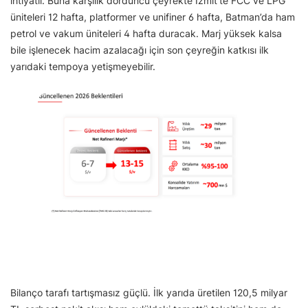
ihtiyatlı. Buna karşılık dördüncü çeyrekte İzmit’te FCC ve LPG
üniteleri 12 hafta, platformer ve unifiner 6 hafta, Batman’da ham
petrol ve vakum üniteleri 4 hafta duracak. Marj yüksek kalsa
bile işlenecek hacim azalacağı için son çeyreğin katkısı ilk
yarıdaki tempoya yetişmeyebilir.
Bilanço tarafı tartışmasız güçlü. İlk yarıda üretilen 120,5 milyar