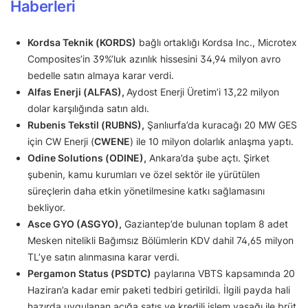
Haberleri
Kordsa Teknik (KORDS)
bağlı ortaklığı Kordsa Inc., Microtex
Composites’in 39%’luk azınlık hissesini 34,94 milyon avro
bedelle satın almaya karar verdi.
Alfas Enerji (ALFAS),
Aydost Enerji Üretim’i 13,22 milyon
dolar karşılığında satın aldı.
Rubenis Tekstil (RUBNS),
Şanlıurfa’da kuracağı 20 MW GES
için CW Enerji (
CWENE
) ile 10 milyon dolarlık anlaşma yaptı.
Odine Solutions (ODINE),
Ankara’da şube açtı. Şirket
şubenin, kamu kurumları ve özel sektör ile yürütülen
süreçlerin daha etkin yönetilmesine katkı sağlamasını
bekliyor.
Asce GYO (ASGYO),
Gaziantep’de bulunan toplam 8 adet
Mesken nitelikli Bağımsız Bölümlerin KDV dahil 74,65 milyon
TL’ye satın alınmasına karar verdi.
Pergamon Status (PSDTC)
paylarına VBTS kapsamında 20
Haziran’a kadar emir paketi tedbiri getirildi. İlgili payda hali
hazırda uygulanan açığa satış ve kredili işlem yasağı ile brüt