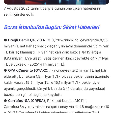
7 Ağustos 2026 tarihi itibarıyla günün öne çıkan haberlerini
senin için derledik.
Borsa İstanbul’da Bugün: Şirket Haberleri
●
Ereğli Demir Çelik (EREGL)
, 2026’nın ikinci çeyreğinde 8,55
milyar TL net kâr açıkladı; geçen yılın aynı döneminde 1,3 milyar
TL kâr açıklanmıştı. İlk yarı net kârı yıllık bazda %415 artışla
8,93 milyar TL’ye ulaştı. Satış gelirleri ikinci çeyrekte 64,9 milyar
TL’ye yükseldi (2025: 41,4 milyar TL).
●
OYAK Çimento (OYAKC)
, ikinci çeyrekte 2 milyar TL net kâr
elde etti; bu rakam 1,5 milyar TL’lik piyasa beklentisinin üzerinde
kaldı. Hasılat 15,6 milyar TL ile 15,1 milyar TL’lik beklentiyle
uyumlu gerçekleşti; kâr yıllık bazda %41 daralsa da çeyreksel
bazda belirgin bir sıçrama kaydetti.
●
CarrefourSA (CRFSA)
, Rekabet Kurulu, A101’in
CarrefourSA’yı devralmasına şartlı onay verdi; 48 mağazanın (10
A101, 38 CarrefourSA) elden çıkarılması ve istihdamın 3 yıl