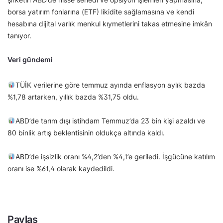
borsa yatırım fonlarına (ETF) likidite sağlamasına ve kendi
hesabına dijital varlık menkul kıymetlerini takas etmesine imkân
tanıyor.
Veri gündemi
TÜİK verilerine göre temmuz ayında enflasyon aylık bazda
%1,78 artarken, yıllık bazda %31,75 oldu.
ABD’de tarım dışı istihdam Temmuz’da 23 bin kişi azaldı ve
80 binlik artış beklentisinin oldukça altında kaldı.
ABD’de işsizlik oranı %4,2’den %4,1’e geriledi. İşgücüne katılım
oranı ise %61,4 olarak kaydedildi.
Paylaş