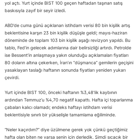
yol açtı. Yurt içinde BIST 100 geçen haftadan taşınan satış
baskısıyla zayıf bir seyir izledi.
ABD’de cuma günü açıklanan istihdam verisi 80 bin kişilik artış
beklentisine karşın 23 bin kişilik düşüşle geldi; mayıs-haziran
döneminde de toplam 103 bin kişilik aşağı revizyon yapıldı. Bu
tablo, Fed’in gelecek adımlarına dair belirsizliği artırdı. Petrolde
ise Bessent’in anlaşmaya yakın olunduğu açıklamaları fiyatları
80 doların altına çekerken, İran’ın “düşmanca” gemilerin geçişini
yasaklayan taslağı haftanın sonunda fiyatları yeniden yukarı
çevirdi.
Yurt içinde BIST 100, önceki haftanın %3,48’lik kaybının
ardından Temmuz’u %4,70 negatif kapattı. Hafta içi toparlanma
çabaları kalıcı olamadı; endeks haftayı istihdam verisi
beklentisiyle sınırlı bir yükselişle tamamlama eğiliminde.
“Neler kaçırdım?” diye üzülmene gerek yok çünkü geçtiğimiz
hafta olan biten ne varsa senin için derledik. Şimdi sıcacık bir