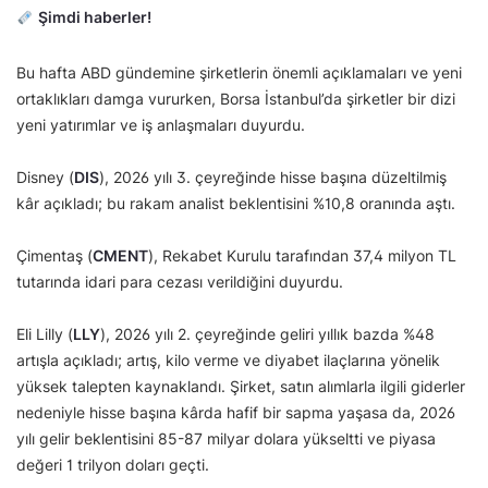
Şimdi haberler!
Bu hafta ABD gündemine şirketlerin önemli açıklamaları ve yeni
ortaklıkları damga vururken, Borsa İstanbul’da şirketler bir dizi
yeni yatırımlar ve iş anlaşmaları duyurdu.
Disney (
DIS
), 2026 yılı 3. çeyreğinde hisse başına düzeltilmiş
kâr açıkladı; bu rakam analist beklentisini %10,8 oranında aştı.
Çimentaş (
CMENT
), Rekabet Kurulu tarafından 37,4 milyon TL
tutarında idari para cezası verildiğini duyurdu.
Eli Lilly (
LLY
), 2026 yılı 2. çeyreğinde geliri yıllık bazda %48
artışla açıkladı; artış, kilo verme ve diyabet ilaçlarına yönelik
yüksek talepten kaynaklandı. Şirket, satın alımlarla ilgili giderler
nedeniyle hisse başına kârda hafif bir sapma yaşasa da, 2026
yılı gelir beklentisini 85-87 milyar dolara yükseltti ve piyasa
değeri 1 trilyon doları geçti.