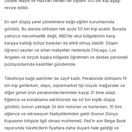
Üstelik Mayıs ve Haziran verileri de toplam 103 bin kişi aşağı
revize edildi.
En sert düşüş yerel yönetimlere bağlı eğitim kurumlarında
görüldü. Bu alanda istihdam tek ayda 50 bin kişi azaldı. Burada
yalnızca mevsimsellik değil, ABD’de okul bölgelerinin karşı
karşıya kaldığı bütçe baskıları da etkili olmuş olabilir. Düşen
öğrenci sayıları ve artan maliyetler nedeniyle Chicago, Los
Angeles ve birçok başka bölgede öğretmen ve destek personeli
pozisyonlarında kesintiler gündemde.
Tüketiciye bağlı sektörler de zayıf kaldı. Perakende istihdamı 19
bin kişi gerilerken, depo, süpermarket tipi büyük mağazalar ve
diğer genel ürün perakendecilerindeki kayıp 21 bine ulaştı.
Eğlence ve konaklama sektöründe ise 40 bin kişilik düşüş
görüldü; bunun yaklaşık 26 bini restoran ve barlardan, 10 bini
eğlence ve rekreasyon faaliyetlerinden geldi (bunun Dünya
Kupasının bitişiyle ilgili olması muhtemel). Fed’in son Beige Book
raporunda tüketicilerin fiyatlara daha duyarlı hale geldiği ve