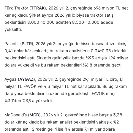
Türk Traktör (
TTRAK
), 2026 yılı 2. çeyreğinde 696 milyon TL net
kâr açıkladı. Şirket ayrıca 2026 yılı iç piyasa traktör satış
beklentisini 8.000-10.000 adetten 8.500-10.000 adede
yükseltti.
Palantir (
PLTR
), 2026 yılı 2. çeyreğinde hisse başına düzeltilmiş
0,41 dolar kâr açıkladı; bu rakam analistlerin 0,34-0,35 dolarlık
beklentisini aştı. Şirketin geliri yıllık bazda %93 artışla 1,94 milyar
dolara yükseldi ve bu rakam beklentileri %6,8 oranında geçti.
Aygaz (
AYGAZ
), 2026 yılı 2. çeyreğinde 29,1 milyar TL ciro, 1,1
milyar TL FAVÖK ve 4,3 milyar TL net kâr açıkladı. Bu üç rakam
da piyasa beklentisinin üzerinde gerçekleşti; FAVÖK marjı
%3,1’den %3,9’a yükseldi.
McDonald’s (
MCD
), 2026 yılı 2. çeyreğinde hisse başına 3,38
dolar kâr açıkladı; bu rakam analist beklentisini yaklaşık %2
oranında aştı. Şirketin geliri ise %4 artışla 7,1 milyar dolara