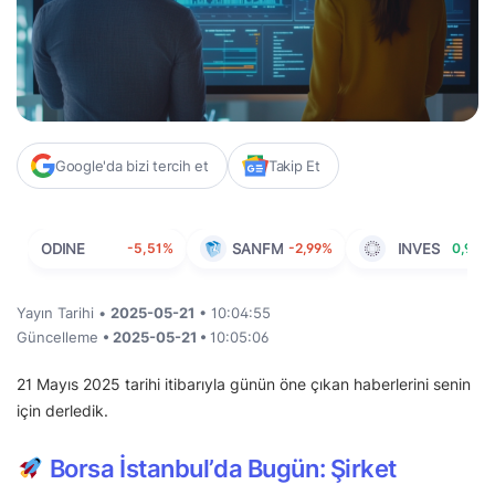
Google'da bizi tercih et
Takip Et
ODINE
-5,51%
SANFM
-2,99%
INVES
0,95%
Yayın Tarihi •
2025-05-21
• 10:04:55
Güncelleme
• 2025-05-21 •
10:05:06
21 Mayıs 2025 tarihi itibarıyla günün öne çıkan haberlerini senin
için derledik.
Borsa İstanbul’da Bugün: Şirket