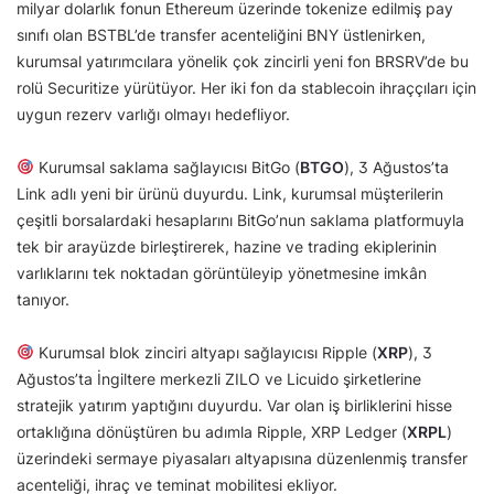
milyar dolarlık fonun Ethereum üzerinde tokenize edilmiş pay
sınıfı olan BSTBL’de transfer acenteliğini BNY üstlenirken,
kurumsal yatırımcılara yönelik çok zincirli yeni fon BRSRV’de bu
rolü Securitize yürütüyor. Her iki fon da stablecoin ihraççıları için
uygun rezerv varlığı olmayı hedefliyor.
Kurumsal saklama sağlayıcısı BitGo (
BTGO
), 3 Ağustos’ta
Link adlı yeni bir ürünü duyurdu. Link, kurumsal müşterilerin
çeşitli borsalardaki hesaplarını BitGo’nun saklama platformuyla
tek bir arayüzde birleştirerek, hazine ve trading ekiplerinin
varlıklarını tek noktadan görüntüleyip yönetmesine imkân
tanıyor.
Kurumsal blok zinciri altyapı sağlayıcısı Ripple (
XRP
), 3
Ağustos’ta İngiltere merkezli ZILO ve Licuido şirketlerine
stratejik yatırım yaptığını duyurdu. Var olan iş birliklerini hisse
ortaklığına dönüştüren bu adımla Ripple, XRP Ledger (
XRPL
)
üzerindeki sermaye piyasaları altyapısına düzenlenmiş transfer
acenteliği, ihraç ve teminat mobilitesi ekliyor.