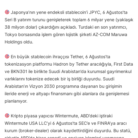
Japonya’nın yene endeksli stablecoin’i JPYC, 6 Ağustos’ta
Seri B yatırım turunu genişleterek toplam 6 milyar yene (yaklaşık
38 milyon dolar) çıkardığını açıkladı. Turdaki en son yatırımcı,
Tokyo borsasında işlem gören lojistik şirketi AZ-COM Maruwa
Holdings oldu.
En büyük stablecoin ihraççısı Tether, 6 Ağustos’ta
tokenizasyon platformu Hadron by Tether aracılığıyla, First Data
ve BKN301 ile birlikte Suudi Arabistan’da kurumsal gayrimenkul
varlıklarını tokenize edecek bir iş birliği duyurdu. Suudi
Arabistan’ın Vizyon 2030 programına dayanan bu girişimin
ileride enerji ve altyapı finansmanı gibi alanlara da genişlemesi
planlanıyor.
Kripto piyasa yapıcısı Wintermute, ABD’deki iştiraki
Wintermute USA LLC’yi 6 Ağustos’ta SEC’e ve FINRA’ya aracı
kurum (broker-dealer) olarak kaydettirdiğini duyurdu. Bu statü,
şirketin ABD’de hisse senedi ve opsiyon işlemleri yapmasına,