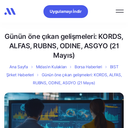
Uygulamayı İndir
Günün öne çıkan gelişmeleri: KORDS,
ALFAS, RUBNS, ODINE, ASGYO (21
Mayıs)
Ana Sayfa
Midas’ın Kulakları
Borsa Haberleri
BIST
Şirket Haberleri
Günün öne çıkan gelişmeleri: KORDS, ALFAS,
RUBNS, ODINE, ASGYO (21 Mayıs)