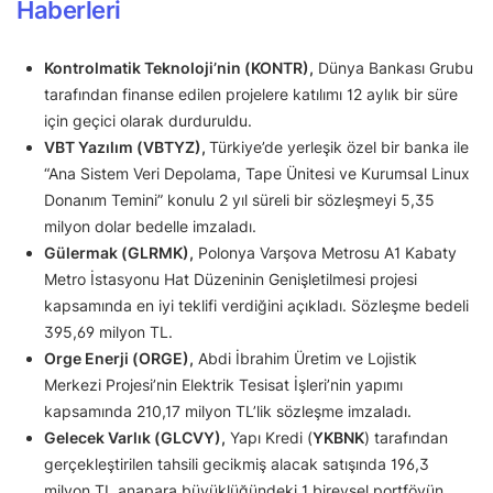
Haberleri
Kontrolmatik Teknoloji’nin (KONTR),
Dünya Bankası Grubu
tarafından finanse edilen projelere katılımı 12 aylık bir süre
için geçici olarak durduruldu.
VBT Yazılım (VBTYZ),
Türkiye’de yerleşik özel bir banka ile
“Ana Sistem Veri Depolama, Tape Ünitesi ve Kurumsal Linux
Donanım Temini” konulu 2 yıl süreli bir sözleşmeyi 5,35
milyon dolar bedelle imzaladı.
Gülermak (GLRMK),
Polonya Varşova Metrosu A1 Kabaty
Metro İstasyonu Hat Düzeninin Genişletilmesi projesi
kapsamında en iyi teklifi verdiğini açıkladı. Sözleşme bedeli
395,69 milyon TL.
Orge Enerji (ORGE),
Abdi İbrahim Üretim ve Lojistik
Merkezi Projesi’nin Elektrik Tesisat İşleri’nin yapımı
kapsamında 210,17 milyon TL’lik sözleşme imzaladı.
Gelecek Varlık (GLCVY),
Yapı Kredi (
YKBNK
) tarafından
gerçekleştirilen tahsili gecikmiş alacak satışında 196,3
milyon TL anapara büyüklüğündeki 1 bireysel portföyün