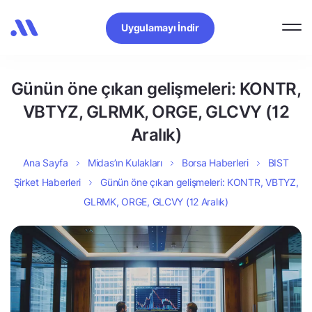
Uygulamayı İndir
Günün öne çıkan gelişmeleri: KONTR,
VBTYZ, GLRMK, ORGE, GLCVY (12
Aralık)
Ana Sayfa
Midas’ın Kulakları
Borsa Haberleri
BIST
Şirket Haberleri
Günün öne çıkan gelişmeleri: KONTR, VBTYZ,
GLRMK, ORGE, GLCVY (12 Aralık)