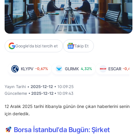
Google'da bizi tercih et
Takip Et
KLYPV
-0,67%
GLRMK
4,32%
ESCAR
-0,40%
Yayın Tarihi •
2025-12-12
• 10:09:25
Güncelleme
• 2025-12-12 •
10:09:43
12 Aralık 2025 tarihi itibarıyla günün öne çıkan haberlerini senin
için derledik.
Borsa İstanbul’da Bugün: Şirket