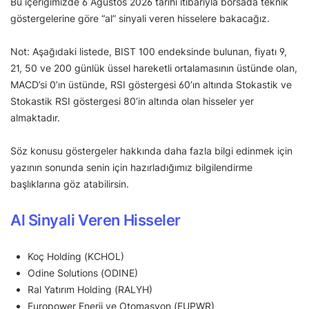
Bu içeriğimizde 6 Ağustos 2026 tarihi itibarıyla borsada teknik
göstergelerine göre “al” sinyali veren hisselere bakacağız.
Not: Aşağıdaki listede, BIST 100 endeksinde bulunan, fiyatı 9,
21, 50 ve 200 günlük üssel hareketli ortalamasının üstünde olan,
MACD’si 0’ın üstünde, RSI göstergesi 60’ın altında Stokastik ve
Stokastik RSI göstergesi 80’in altında olan hisseler yer
almaktadır.
Söz konusu göstergeler hakkında daha fazla bilgi edinmek için
yazının sonunda senin için hazırladığımız bilgilendirme
başlıklarına göz atabilirsin.
Al Sinyali Veren Hisseler
Koç Holding (KCHOL)
Odine Solutions (ODINE)
Ral Yatırım Holding (RALYH)
Europower Enerji ve Otomasyon (EUPWR)