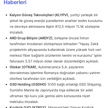
Haberleri
Kalyon Güneş Teknolojileri (KLYPV),
yurtiçi yerleşik bir
şirket ile güneş enerjisi panellerinin anahtar teslim kurulumu
ve devreye alınmasına ilişkin 812,5 milyon TL’lik sözleşme
imzaladı.
ARD Grup Bilişim (ARDYZ),
birleşme öncesi İntron
tarafından imzalanan sözleşmeye istinaden “Yapay Zekâ
projelerinin altyapısında kullanılmak üzere yüksek hızlı veri
merkezi fiber bağlantı ürünlerinin temini ve kurulumu” işinin
faturasını 3,57 milyon dolar olarak düzenlediğini açıkladı.
Otokar (OTKAR),
Automecanica S.A. paylarının
devralınması işlemine Romanya doğrudan yabancı yatırım
otoritesi tarafından izin verildiğini açıkladı.
GSD Holding (GSDHO)
%100 bağlı ortaklığı GSD Shipping,
Sumisho Marine ile Japonya’da inşa edilecek bir adet
ultramax tipi kuru yük gemisi alımı konusunda niyet
mektubu imzaladı.
Kızılbük GYO (KZBGY),
Marmaris’teki Sinpaş Kızılbük