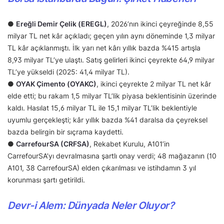
●
Ereğli Demir Çelik (EREGL)
, 2026’nın ikinci çeyreğinde 8,55
milyar TL net kâr açıkladı; geçen yılın aynı döneminde 1,3 milyar
TL kâr açıklanmıştı. İlk yarı net kârı yıllık bazda %415 artışla
8,93 milyar TL’ye ulaştı. Satış gelirleri ikinci çeyrekte 64,9 milyar
TL’ye yükseldi (2025: 41,4 milyar TL).
●
OYAK Çimento (OYAKC)
, ikinci çeyrekte 2 milyar TL net kâr
elde etti; bu rakam 1,5 milyar TL’lik piyasa beklentisinin üzerinde
kaldı. Hasılat 15,6 milyar TL ile 15,1 milyar TL’lik beklentiyle
uyumlu gerçekleşti; kâr yıllık bazda %41 daralsa da çeyreksel
bazda belirgin bir sıçrama kaydetti.
●
CarrefourSA (CRFSA)
, Rekabet Kurulu, A101’in
CarrefourSA’yı devralmasına şartlı onay verdi; 48 mağazanın (10
A101, 38 CarrefourSA) elden çıkarılması ve istihdamın 3 yıl
korunması şartı getirildi.
Devr-i Alem: Dünyada Neler Oluyor?