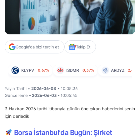
Google'da bizi tercih et
Takip Et
KLYPV
-0,67%
ISDMR
-0,37%
ARDYZ
-2,47%
Yayın Tarihi •
2026-06-03
• 10:05:36
Güncelleme
• 2026-06-03 •
10:05:45
3 Haziran 2026 tarihi itibarıyla günün öne çıkan haberlerini senin
için derledik.
Borsa İstanbul’da Bugün: Şirket