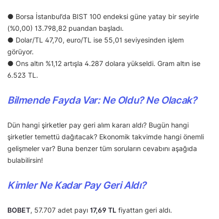
● Borsa İstanbul’da BIST 100 endeksi güne yatay bir seyirle
(%0,00) 13.798,82 puandan başladı.
● Dolar/TL 47,70, euro/TL ise 55,01 seviyesinden işlem
görüyor.
● Ons altın %1,12 artışla 4.287 dolara yükseldi. Gram altın ise
6.523 TL.
Bilmende Fayda Var: Ne Oldu? Ne Olacak?
Dün hangi şirketler pay geri alım kararı aldı? Bugün hangi
şirketler temettü dağıtacak? Ekonomik takvimde hangi önemli
gelişmeler var? Buna benzer tüm soruların cevabını aşağıda
bulabilirsin!
Kimler Ne Kadar Pay Geri Aldı?
BOBET
, 57.707 adet payı
17,69 TL
fiyattan geri aldı.