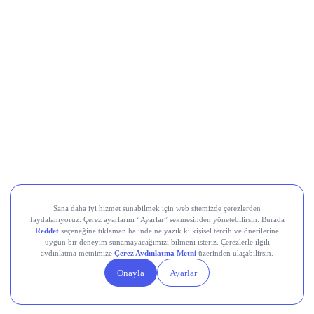
Al Sinyali Veren Hisseler
Koç Holding (KCHOL)
Odine Solutions (ODINE)
Ral Yatırım Holding (RALYH)
Europower Enerji ve Otomasyon (EUPWR)
Kardemir Karabük Demir Çelik Sanayi ve Ticaret (KRDMD)
Aksa Akrilik Kimya Sanayii (AKSA)
Teknik Analiz Nedir?