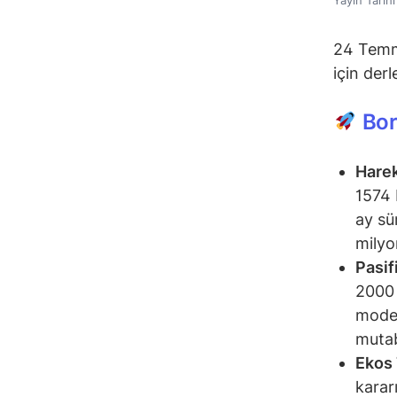
24 Temmu
için derl
Bor
Harek
1574 
ay sü
milyo
Pasif
2000 
moder
mutab
Ekos 
kararı