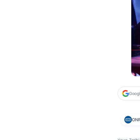
Google
ON
Yayın Tarih