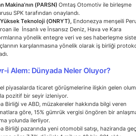
an Makina’nın (PARSN)
Omtaş Otomotiv ile birleşme
rusu SPK tarafından onaylandı.
 Yüksek Teknoloji (ONRYT),
Endonezya menşeili Per
roan ile İnsanlı ve İnsansız Deniz, Hava ve Kara
ormlarına yönelik entegre veri ve ses haberleşme sist
açlarının karşılanmasına yönelik olarak iş birliği protok
adı.
r-i Alem: Dünyada Neler Oluyor?
el piyasalarda ticaret görüşmelerine ilişkin gelen olu
la pozitif bir seyir izleniyor.
a Birliği ve ABD, müzakereler hakkında bilgi veren
matlara göre, 15% gümrük vergisi öngören bir anlaşm
ma yolunda ilerliyor.
a Birliği pazarında yeni otomobil satışı, haziranda geç