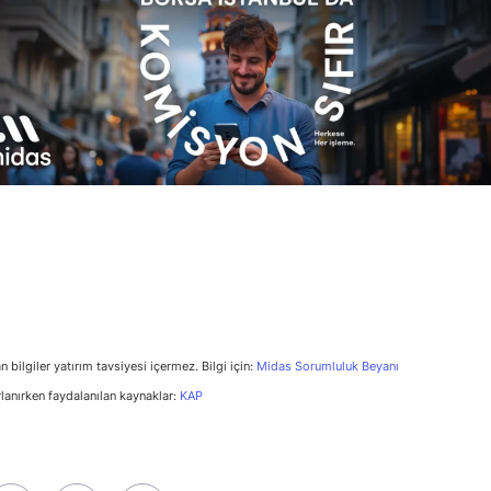
n bilgiler yatırım tavsiyesi içermez. Bilgi için:
Midas Sorumluluk Beyanı
rlanırken faydalanılan kaynaklar:
KAP