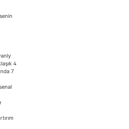
 senin
yanly
laşık 4
unda 7
rsenal
e
rtırım