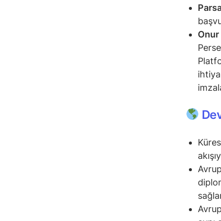
Pars
başvu
Onur
Perse
Platf
ihtiy
imzal
Dev
Küres
akışıy
Avrup
diplo
sağla
Avrup