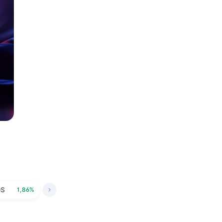
OS
1,86%