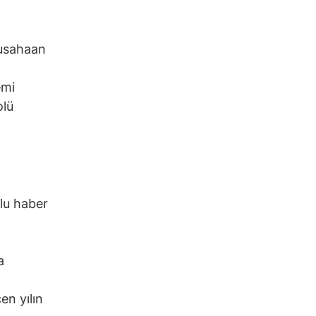
usahaan
emi
olü
mlu haber
a
en yılın