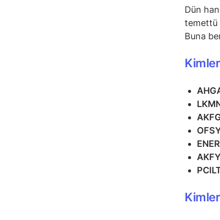
Dün hang
temettü
Buna ben
Kimler
AHG
LKM
AKF
OFS
ENE
AKF
PCIL
Kimle