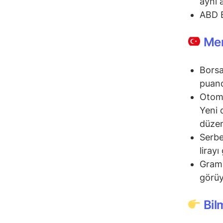
aynı 
ABD B
Mem
Borsa
puand
Otomo
Yeni 
düzen
Serbe
liray
Gram 
görü
Bil