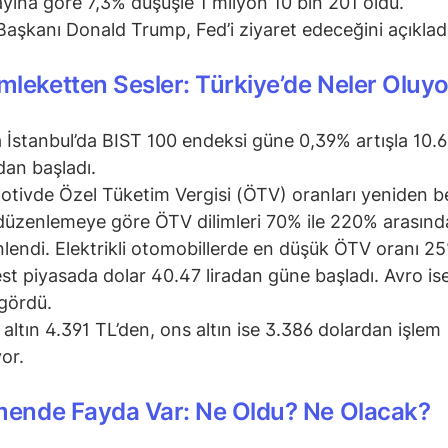
ayına göre 7,3% düşüşle 1 milyon 10 bin 201 oldu.
aşkanı Donald Trump, Fed’i ziyaret edeceğini açıkladı
leketten Sesler: Türkiye’de Neler Oluyo
 İstanbul’da BIST 100 endeksi güne 0,39% artışla 10.
an başladı.
tivde Özel Tüketim Vergisi (ÖTV) oranları yeniden bel
düzenlemeye göre ÖTV dilimleri 70% ile 220% arasınd
lendi. Elektrikli otomobillerde en düşük ÖTV oranı 25
st piyasada dolar 40.47 liradan güne başladı. Avro is
ı gördü.
altın 4.391 TL’den, ons altın ise 3.386 dolardan işlem
yor.
mende Fayda Var: Ne Oldu? Ne Olacak?