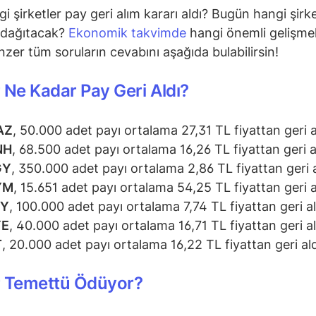
i şirketler pay geri alım kararı aldı? Bugün hangi şirke
 dağıtacak?
Ekonomik takvimde
hangi önemli gelişmel
zer tüm soruların cevabını aşağıda bulabilirsin!
 Ne Kadar Pay Geri Aldı?
AZ
, 50.000 adet payı ortalama 27,31 TL fiyattan geri a
NH
, 68.500 adet payı ortalama 16,26 TL fiyattan geri a
GY
, 350.000 adet payı ortalama 2,86 TL fiyattan geri a
YM
, 15.651 adet payı ortalama 54,25 TL fiyattan geri a
RY
, 100.000 adet payı ortalama 7,74 TL fiyattan geri al
YE
, 40.000 adet payı ortalama 16,71 TL fiyattan geri al
T
, 20.000 adet payı ortalama 16,22 TL fiyattan geri ald
r Temettü Ödüyor?