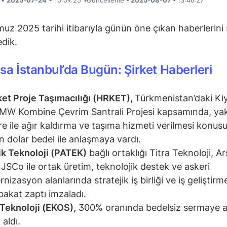
z 2025 tarihi itibarıyla günün öne çıkan haberlerini
edik.
sa İstanbul’da Bugün: Şirket Haberleri
et Proje Taşımacılığı (HRKET),
Türkmenistan’daki Ki
MW Kombine Çevrim Santrali Projesi kapsamında, yak
re ile ağır kaldırma ve taşıma hizmeti verilmesi konus
n dolar bedel ile anlaşmaya vardı.
ik Teknoloji (PATEK)
bağlı ortaklığı Titra Teknoloji, A
JSCo ile ortak üretim, teknolojik destek ve askeri
nizasyon alanlarında stratejik iş birliği ve iş geliştirm
akat zaptı imzaladı.
Teknoloji (EKOS),
300% oranında bedelsiz sermaye a
 aldı.