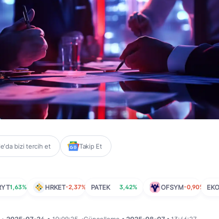
'da bizi tercih et
Takip Et
RYT
1,63%
HRKET
-2,37%
PATEK
3,42%
OFSYM
-0,90%
EK
i •
2025-07-24
• 10:09:25
•
Güncelleme
• 2025-08-07 •
13:46:27