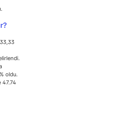
.
r?
633,33
irlendi.
a
% oldu.
e 47.74