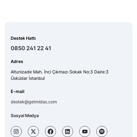
Destek Hattı
0850 241 22 41
Adres
Altunizade Mah. İnci Çıkmazı Sokak No:3 Daire:3
Üsküdar İstanbul
E-mail
destek@getmidas.com
Sosyal Medya