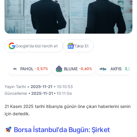
Google'da bizi tercih et
Takip Et
PAHOL
-3,57%
BLUME
-0,60%
AKFIS
3,28%
Yayın Tarihi •
2025-11-21
• 10:10:53
Güncelleme
• 2025-11-21 •
10:11:04
21 Kasım 2025 tarihi itibarıyla günün öne çıkan haberlerini senin
için derledik.
Borsa İstanbul’da Bugün: Şirket