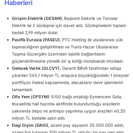
Haberleri
Girişim Elektrik (GESAN),
Başkent Elektrik ve Toroslar
Elektrik ile 2 sözleşme için davet aldı. Sözleşmelerin toplam
bedeli 2,99 milyon dolar.
Pasifik Eurasia (PASEU),
PTC Holding ile uluslararası yük
taşımacılığının geliştirilmesi ve Trans-Hazar Uluslararası
Taşıma Güzergâhı üzerinden lojistik bağlantıların
güçlendirilmesine yönelik bir iş birliği mutabakatı imzaladı.
Gelecek Varlık (GLCVY),
Garanti BBVA tarafından satışa
çıkarılan 545,1 milyon TL anapara büyüklüğündeki 1 bireysel
portföyün ihalesi kapsamında, alacakların devir işlemlerini
tamamladı.
Ofis Yem (OFSYM)
%100 bağlı ortaklığı Eymencem Gıda,
Kocaeli’de hali hazırda aktifinde bulundurduğu arazilerin
yakınında depo ve antrepo yapımına uygun arazileri 40,20
milyon TL bedelle satın aldı.
Dagi Giyim (DAGI),
azami pay sayısının 35.000.000 adet,
azami fon tutarının 300 milyon TL olduğu bir pay geri alım