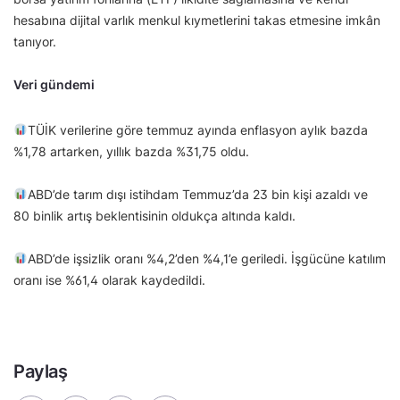
hesabına dijital varlık menkul kıymetlerini takas etmesine imkân
tanıyor.
Veri gündemi
TÜİK verilerine göre temmuz ayında enflasyon aylık bazda
%1,78 artarken, yıllık bazda %31,75 oldu.
ABD’de tarım dışı istihdam Temmuz’da 23 bin kişi azaldı ve
80 binlik artış beklentisinin oldukça altında kaldı.
ABD’de işsizlik oranı %4,2’den %4,1’e geriledi. İşgücüne katılım
oranı ise %61,4 olarak kaydedildi.
Paylaş