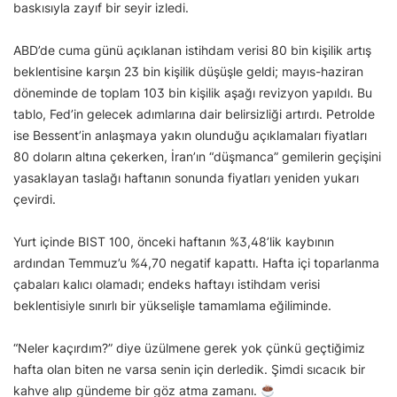
baskısıyla zayıf bir seyir izledi.
ABD’de cuma günü açıklanan istihdam verisi 80 bin kişilik artış
beklentisine karşın 23 bin kişilik düşüşle geldi; mayıs-haziran
döneminde de toplam 103 bin kişilik aşağı revizyon yapıldı. Bu
tablo, Fed’in gelecek adımlarına dair belirsizliği artırdı. Petrolde
ise Bessent’in anlaşmaya yakın olunduğu açıklamaları fiyatları
80 doların altına çekerken, İran’ın “düşmanca” gemilerin geçişini
yasaklayan taslağı haftanın sonunda fiyatları yeniden yukarı
çevirdi.
Yurt içinde BIST 100, önceki haftanın %3,48’lik kaybının
ardından Temmuz’u %4,70 negatif kapattı. Hafta içi toparlanma
çabaları kalıcı olamadı; endeks haftayı istihdam verisi
beklentisiyle sınırlı bir yükselişle tamamlama eğiliminde.
“Neler kaçırdım?” diye üzülmene gerek yok çünkü geçtiğimiz
hafta olan biten ne varsa senin için derledik. Şimdi sıcacık bir
kahve alıp gündeme bir göz atma zamanı.