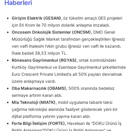
Haberleri
Girişim Elektrik (GESAN),
öz tüketim amaçlı GES projeleri
için Eti Krom ile 70 milyon dolarlık anlaşma imzaladı.
Oncosem Onkolojik Sistemler (ONCSM),
DMO Genel
Müdürlüğü Sağlık Market tarafından gerçekleştirilen iğnesiz
ven valfi ihalesini IVein grubu iğnesiz ven valfi ile kazandı.
İhale bedeli 38,53 milyon TL.
Rönesans Gayrimenkul (RGYAS),
ortak kontrolündeki
Kurtköy Gayrimenkul ve Esentepe Gayrimenkul şirketlerinde
Euro Crescent Private Limited’a ait 50% payları devralmak
üzere anlaşmaya vardı.
Oba Makarnacılık (OBAMS),
500% oranında bedelsiz
sermaye artırım kararı aldı.
Mia Teknoloji (MIATK),
mobil uygulama tabanlı taksi
çağırma teknolojisi alanında faaliyet gösterecek yeni bir
dijital platforma yatırım yapma kararı aldı.
Forte Bilgi İletişim (FORTE),
Havelsan ile “DOKU Ürünü İş
Birliği Anlaşması”DOKU Ürünü İş Birliği Anlaşması” ve