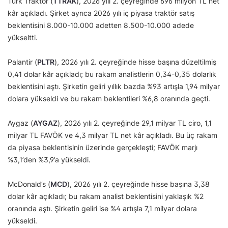
Türk Traktör (
TTRAK
), 2026 yılı 2. çeyreğinde 696 milyon TL net
kâr açıkladı. Şirket ayrıca 2026 yılı iç piyasa traktör satış
beklentisini 8.000-10.000 adetten 8.500-10.000 adede
yükseltti.
Palantir (
PLTR
), 2026 yılı 2. çeyreğinde hisse başına düzeltilmiş
0,41 dolar kâr açıkladı; bu rakam analistlerin 0,34-0,35 dolarlık
beklentisini aştı. Şirketin geliri yıllık bazda %93 artışla 1,94 milyar
dolara yükseldi ve bu rakam beklentileri %6,8 oranında geçti.
Aygaz (
AYGAZ
), 2026 yılı 2. çeyreğinde 29,1 milyar TL ciro, 1,1
milyar TL FAVÖK ve 4,3 milyar TL net kâr açıkladı. Bu üç rakam
da piyasa beklentisinin üzerinde gerçekleşti; FAVÖK marjı
%3,1’den %3,9’a yükseldi.
McDonald’s (
MCD
), 2026 yılı 2. çeyreğinde hisse başına 3,38
dolar kâr açıkladı; bu rakam analist beklentisini yaklaşık %2
oranında aştı. Şirketin geliri ise %4 artışla 7,1 milyar dolara
yükseldi.