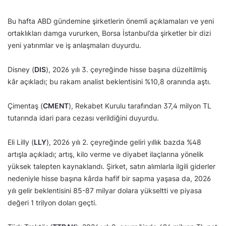
Bu hafta ABD gündemine şirketlerin önemli açıklamaları ve yeni
ortaklıkları damga vururken, Borsa İstanbul’da şirketler bir dizi
yeni yatırımlar ve iş anlaşmaları duyurdu.
Disney (
DIS
), 2026 yılı 3. çeyreğinde hisse başına düzeltilmiş
kâr açıkladı; bu rakam analist beklentisini %10,8 oranında aştı.
Çimentaş (
CMENT
), Rekabet Kurulu tarafından 37,4 milyon TL
tutarında idari para cezası verildiğini duyurdu.
Eli Lilly (
LLY
), 2026 yılı 2. çeyreğinde geliri yıllık bazda %48
artışla açıkladı; artış, kilo verme ve diyabet ilaçlarına yönelik
yüksek talepten kaynaklandı. Şirket, satın alımlarla ilgili giderler
nedeniyle hisse başına kârda hafif bir sapma yaşasa da, 2026
yılı gelir beklentisini 85-87 milyar dolara yükseltti ve piyasa
değeri 1 trilyon doları geçti.