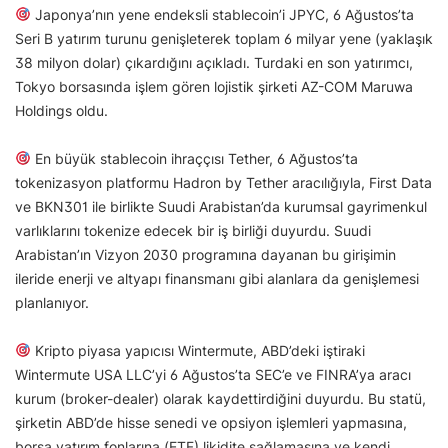
Japonya’nın yene endeksli stablecoin’i JPYC, 6 Ağustos’ta
Seri B yatırım turunu genişleterek toplam 6 milyar yene (yaklaşık
38 milyon dolar) çıkardığını açıkladı. Turdaki en son yatırımcı,
Tokyo borsasında işlem gören lojistik şirketi AZ-COM Maruwa
Holdings oldu.
En büyük stablecoin ihraççısı Tether, 6 Ağustos’ta
tokenizasyon platformu Hadron by Tether aracılığıyla, First Data
ve BKN301 ile birlikte Suudi Arabistan’da kurumsal gayrimenkul
varlıklarını tokenize edecek bir iş birliği duyurdu. Suudi
Arabistan’ın Vizyon 2030 programına dayanan bu girişimin
ileride enerji ve altyapı finansmanı gibi alanlara da genişlemesi
planlanıyor.
Kripto piyasa yapıcısı Wintermute, ABD’deki iştiraki
Wintermute USA LLC’yi 6 Ağustos’ta SEC’e ve FINRA’ya aracı
kurum (broker-dealer) olarak kaydettirdiğini duyurdu. Bu statü,
şirketin ABD’de hisse senedi ve opsiyon işlemleri yapmasına,
borsa yatırım fonlarına (ETF) likidite sağlamasına ve kendi