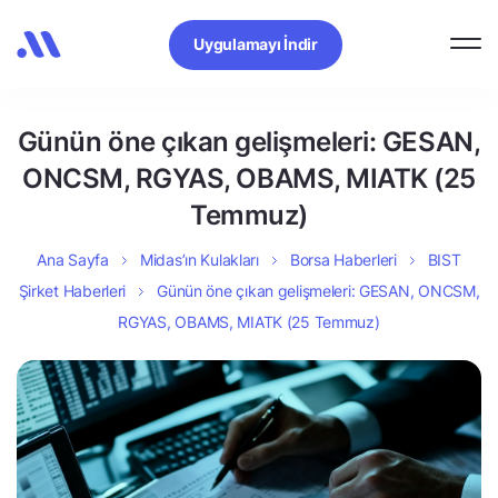
Uygulamayı İndir
Günün öne çıkan gelişmeleri: GESAN,
ONCSM, RGYAS, OBAMS, MIATK (25
Temmuz)
Ana Sayfa
Midas’ın Kulakları
Borsa Haberleri
BIST
Şirket Haberleri
Günün öne çıkan gelişmeleri: GESAN, ONCSM,
RGYAS, OBAMS, MIATK (25 Temmuz)