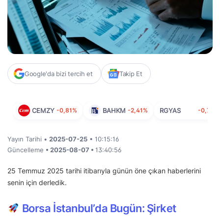
Google'da bizi tercih et
Takip Et
CEMZY
-0,81%
BAHKM
-2,41%
RGYAS
-0,74%
Yayın Tarihi •
2025-07-25
• 10:15:16
Güncelleme
• 2025-08-07 •
13:40:56
25 Temmuz 2025 tarihi itibarıyla günün öne çıkan haberlerini
senin için derledik.
Borsa İstanbul’da Bugün: Şirket