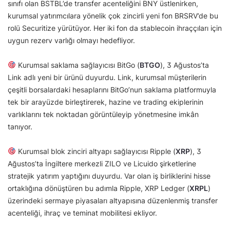
sınıfı olan BSTBL’de transfer acenteliğini BNY üstlenirken,
kurumsal yatırımcılara yönelik çok zincirli yeni fon BRSRV’de bu
rolü Securitize yürütüyor. Her iki fon da stablecoin ihraççıları için
uygun rezerv varlığı olmayı hedefliyor.
Kurumsal saklama sağlayıcısı BitGo (
BTGO
), 3 Ağustos’ta
Link adlı yeni bir ürünü duyurdu. Link, kurumsal müşterilerin
çeşitli borsalardaki hesaplarını BitGo’nun saklama platformuyla
tek bir arayüzde birleştirerek, hazine ve trading ekiplerinin
varlıklarını tek noktadan görüntüleyip yönetmesine imkân
tanıyor.
Kurumsal blok zinciri altyapı sağlayıcısı Ripple (
XRP
), 3
Ağustos’ta İngiltere merkezli ZILO ve Licuido şirketlerine
stratejik yatırım yaptığını duyurdu. Var olan iş birliklerini hisse
ortaklığına dönüştüren bu adımla Ripple, XRP Ledger (
XRPL
)
üzerindeki sermaye piyasaları altyapısına düzenlenmiş transfer
acenteliği, ihraç ve teminat mobilitesi ekliyor.