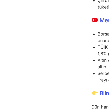
Çin’d
tüketi
Mem
Borsa
puand
TÜİK 
1,8% g
Altın
altın
Serbe
liray
Bil
Dün hang