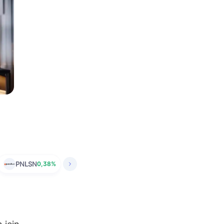
PNLSN
0,38%