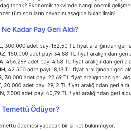
dağıtacak? Ekonomik takvimde hangi önemli gelişmel
zer tüm soruların cevabını aşağıda bulabilirsin!
 Ne Kadar Pay Geri Aldı?
L
, 300.000 adet payı 162,50 TL fiyat aralığından geri a
AZ
, 150.000 adet payı 34,88 TL fiyat aralığından geri a
A
, 456.269 adet payı 4,58 TL fiyat aralığından geri ald
NH
, 42.500 adet payı 18,13 TL fiyat aralığından geri ald
S
, 30.000 adet payı 22,69 TL fiyat aralığından geri aldı
T
, 20.000 adet payı 29,12 TL fiyat aralığından geri aldı.
SN
, 7.500 adet payı 40,79 TL fiyat aralığından geri aldı
r Temettü Ödüyor?
emettü ödemesi yapacak bir şirket bulunmuyor.