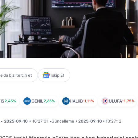
'da bizi tercih et
Takip Et
IS
2,45%
GENIL
2,65%
HALKB
-1,11%
ULUFA
-1,75%
i •
2025-09-10
• 10:27:01
•
Güncelleme
• 2025-09-10 •
10:27:12