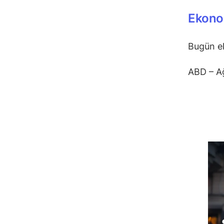
Ekonom
Bugün e
ABD – Ağ