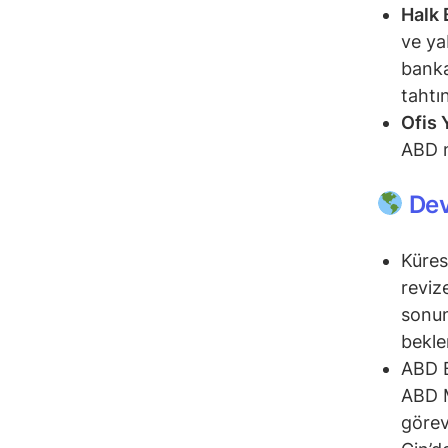
Halk 
ve ya
banka
tahtı
Ofis
ABD m
Dev
Küres
reviz
sonun
bekle
ABD B
ABD M
görev