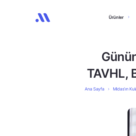
Ürünler
Günün
TAVHL, 
Ana Sayfa
Midas’ın Kul