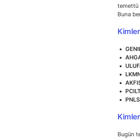
temettü 
Buna ben
Kimler
GENI
AHG
ULUF
LKM
AKFI
PCIL
PNL
Kimle
Bugün t