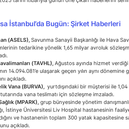
2025 tarihi itibarıyla günün öne çıkan haberlerini senin
sa İstanbul’da Bugün: Şirket Haberleri
san (ASELS),
Savunma Sanayii Başkanlığı ile Hava S
mlerinin tedarikine yönelik 1,65 milyar avroluk sözleş
adı.
avalimanları (TAVHL),
Ağustos ayında hizmet verdiği
ının 14.094.081’e ulaşarak geçen yılın aynı dönemine 
ını açıkladı.
lik Vana (BURVA),
yurtdışındaki bir müşterisi ile 1,0
 tutarında vana teslimatı için sözleşme imzaladı.
Sağlık (MPARK),
grup bünyesinde yönetim danışmanlı
ğı, İstinye Üniversitesi Liv Hospital hastanesinin faaliy
dığını ve hastanenin toplam 300 yatak kapasitesine s
unu açıkladı.