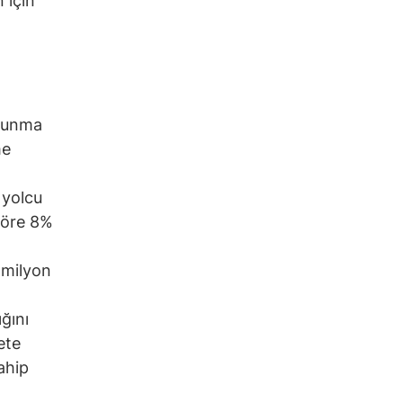
 için
avunma
me
 yolcu
göre 8%
4 milyon
ğını
ete
ahip