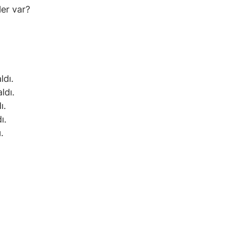
er var?
ldı.
ldı.
ı.
ı.
.
.