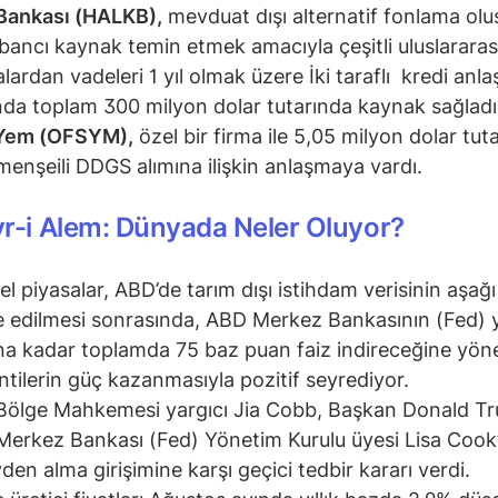
Bankası (HALKB),
mevduat dışı alternatif fonlama ol
bancı kaynak temin etmek amacıyla çeşitli uluslararas
lardan vadeleri 1 yıl olmak üzere İki taraflı kredi anla
nda toplam 300 milyon dolar tutarında kaynak sağladı
 Yem (OFSYM),
özel bir firma ile 5,05 milyon dolar tut
enşeili DDGS alımına ilişkin anlaşmaya vardı.
r-i Alem: Dünyada Neler Oluyor?
el piyasalar, ABD’de tarım dışı istihdam verisinin aşağ
e edilmesi sonrasında, ABD Merkez Bankasının (Fed) y
a kadar toplamda 75 baz puan faiz indireceğine yöne
ntilerin güç kazanmasıyla pozitif seyrediyor.
ölge Mahkemesi yargıcı Jia Cobb, Başkan Donald Tr
erkez Bankası (Fed) Yönetim Kurulu üyesi Lisa Cook
den alma girişimine karşı geçici tedbir kararı verdi.