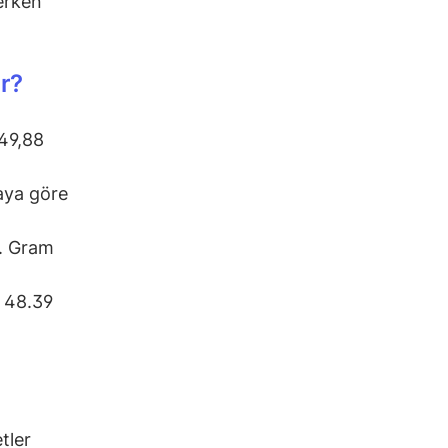
şerken
r?
549,88
aya göre
r. Gram
e 48.39
tler