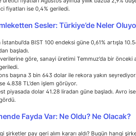
e üretici fiyatları Ağustos ayında yıllık bazda 2,9% dü
ci fiyatları ise 0,4% geriledi.
leketten Sesler: Türkiye’de Neler Oluyo
 İstanbul’da BIST 100 endeksi güne 0,61% artışla 10.
an başladı.
verilerine göre, sanayi üretimi Temmuz’da bir önceki 
eriledi.
 ons başına 3 bin 643 dolar ile rekora yakın seyrediyo
 ise 4.838 TL’den işlem görüyor.
st piyasada dolar 41.28 liradan güne başladı. Avro is
ı gördü.
mende Fayda Var: Ne Oldu? Ne Olacak?
i şirketler pay geri alım kararı aldı? Bugün hangi şirke