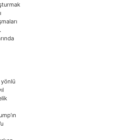
uşturmak
ı
şmaları
.
arında
ı yönlü
ıl
lik
ump’ın
’u