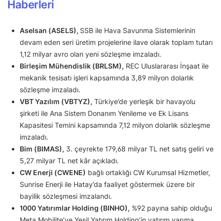
Haberleri
Aselsan (ASELS),
SSB ile Hava Savunma Sistemlerinin
devam eden seri üretim projelerine ilave olarak toplam tutarı
1,12 milyar avro olan yeni sözleşme imzaladı.
Birleşim Mühendislik (BRLSM),
REC Uluslararası İnşaat ile
mekanik tesisatı işleri kapsamında 3,89 milyon dolarlık
sözleşme imzaladı.
VBT Yazılım (VBTYZ),
Türkiye’de yerleşik bir havayolu
şirketi ile Ana Sistem Donanım Yenileme ve Ek Lisans
Kapasitesi Temini kapsamında 7,12 milyon dolarlık sözleşme
imzaladı.
Bim (BIMAS),
3. çeyrekte 179,68 milyar TL net satış geliri ve
5,27 milyar TL net kâr açıkladı.
CW Enerji (CWENE)
bağlı ortaklığı CW Kurumsal Hizmetler,
Sunrise Enerji ile Hatay’da faaliyet göstermek üzere bir
bayilik sözleşmesi imzalandı.
1000 Yatırımlar Holding (BINHO),
%92 payına sahip olduğu
Meta Mobilite’ye Yeşil Yatırım Holding’in yatırım yapma