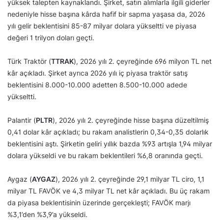
yüksek talepten kaynaklandı. Şirket, satın alımlarla ilgili giderler
nedeniyle hisse başına kârda hafif bir sapma yaşasa da, 2026
yılı gelir beklentisini 85-87 milyar dolara yükseltti ve piyasa
değeri 1 trilyon doları geçti.
Türk Traktör (
TTRAK
), 2026 yılı 2. çeyreğinde 696 milyon TL net
kâr açıkladı. Şirket ayrıca 2026 yılı iç piyasa traktör satış
beklentisini 8.000-10.000 adetten 8.500-10.000 adede
yükseltti.
Palantir (
PLTR
), 2026 yılı 2. çeyreğinde hisse başına düzeltilmiş
0,41 dolar kâr açıkladı; bu rakam analistlerin 0,34-0,35 dolarlık
beklentisini aştı. Şirketin geliri yıllık bazda %93 artışla 1,94 milyar
dolara yükseldi ve bu rakam beklentileri %6,8 oranında geçti.
Aygaz (
AYGAZ
), 2026 yılı 2. çeyreğinde 29,1 milyar TL ciro, 1,1
milyar TL FAVÖK ve 4,3 milyar TL net kâr açıkladı. Bu üç rakam
da piyasa beklentisinin üzerinde gerçekleşti; FAVÖK marjı
%3,1’den %3,9’a yükseldi.