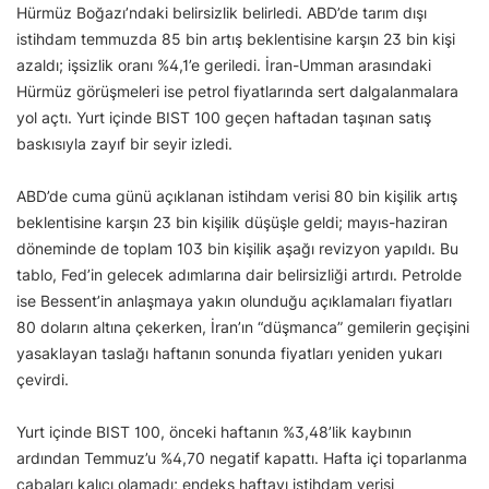
Hürmüz Boğazı’ndaki belirsizlik belirledi. ABD’de tarım dışı
istihdam temmuzda 85 bin artış beklentisine karşın 23 bin kişi
azaldı; işsizlik oranı %4,1’e geriledi. İran-Umman arasındaki
Hürmüz görüşmeleri ise petrol fiyatlarında sert dalgalanmalara
yol açtı. Yurt içinde BIST 100 geçen haftadan taşınan satış
baskısıyla zayıf bir seyir izledi.
ABD’de cuma günü açıklanan istihdam verisi 80 bin kişilik artış
beklentisine karşın 23 bin kişilik düşüşle geldi; mayıs-haziran
döneminde de toplam 103 bin kişilik aşağı revizyon yapıldı. Bu
tablo, Fed’in gelecek adımlarına dair belirsizliği artırdı. Petrolde
ise Bessent’in anlaşmaya yakın olunduğu açıklamaları fiyatları
80 doların altına çekerken, İran’ın “düşmanca” gemilerin geçişini
yasaklayan taslağı haftanın sonunda fiyatları yeniden yukarı
çevirdi.
Yurt içinde BIST 100, önceki haftanın %3,48’lik kaybının
ardından Temmuz’u %4,70 negatif kapattı. Hafta içi toparlanma
çabaları kalıcı olamadı; endeks haftayı istihdam verisi