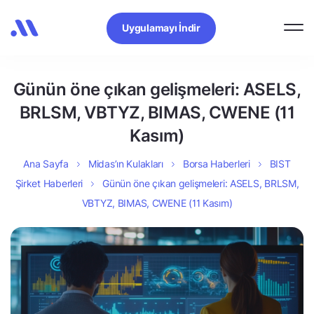
Uygulamayı İndir
Günün öne çıkan gelişmeleri: ASELS,
BRLSM, VBTYZ, BIMAS, CWENE (11
Kasım)
Ana Sayfa
Midas’ın Kulakları
Borsa Haberleri
BIST
Şirket Haberleri
Günün öne çıkan gelişmeleri: ASELS, BRLSM,
VBTYZ, BIMAS, CWENE (11 Kasım)