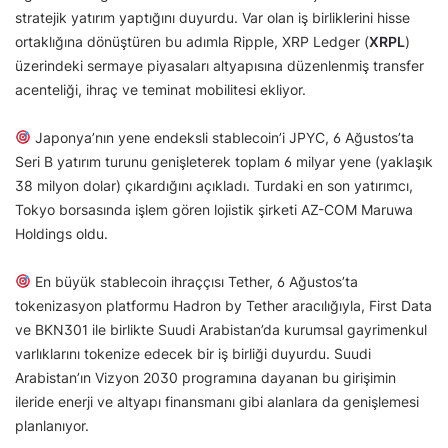
stratejik yatırım yaptığını duyurdu. Var olan iş birliklerini hisse
ortaklığına dönüştüren bu adımla Ripple, XRP Ledger (
XRPL
)
üzerindeki sermaye piyasaları altyapısına düzenlenmiş transfer
acenteliği, ihraç ve teminat mobilitesi ekliyor.
Japonya’nın yene endeksli stablecoin’i JPYC, 6 Ağustos’ta
Seri B yatırım turunu genişleterek toplam 6 milyar yene (yaklaşık
38 milyon dolar) çıkardığını açıkladı. Turdaki en son yatırımcı,
Tokyo borsasında işlem gören lojistik şirketi AZ-COM Maruwa
Holdings oldu.
En büyük stablecoin ihraççısı Tether, 6 Ağustos’ta
tokenizasyon platformu Hadron by Tether aracılığıyla, First Data
ve BKN301 ile birlikte Suudi Arabistan’da kurumsal gayrimenkul
varlıklarını tokenize edecek bir iş birliği duyurdu. Suudi
Arabistan’ın Vizyon 2030 programına dayanan bu girişimin
ileride enerji ve altyapı finansmanı gibi alanlara da genişlemesi
planlanıyor.