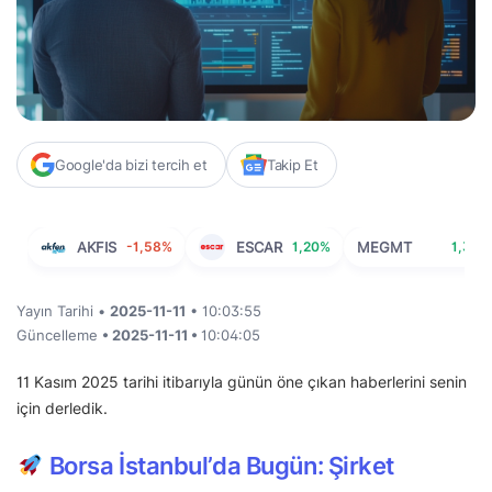
Google'da bizi tercih et
Takip Et
AKFIS
-1,58%
ESCAR
1,20%
MEGMT
1,31%
Yayın Tarihi •
2025-11-11
• 10:03:55
Güncelleme
• 2025-11-11 •
10:04:05
11 Kasım 2025 tarihi itibarıyla günün öne çıkan haberlerini senin
için derledik.
Borsa İstanbul’da Bugün: Şirket