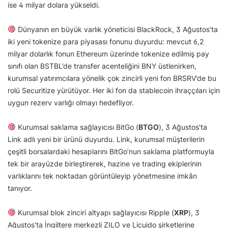
ise 4 milyar dolara yükseldi.
Dünyanın en büyük varlık yöneticisi BlackRock, 3 Ağustos’ta
iki yeni tokenize para piyasası fonunu duyurdu: mevcut 6,2
milyar dolarlık fonun Ethereum üzerinde tokenize edilmiş pay
sınıfı olan BSTBL’de transfer acenteliğini BNY üstlenirken,
kurumsal yatırımcılara yönelik çok zincirli yeni fon BRSRV’de bu
rolü Securitize yürütüyor. Her iki fon da stablecoin ihraççıları için
uygun rezerv varlığı olmayı hedefliyor.
Kurumsal saklama sağlayıcısı BitGo (
BTGO
), 3 Ağustos’ta
Link adlı yeni bir ürünü duyurdu. Link, kurumsal müşterilerin
çeşitli borsalardaki hesaplarını BitGo’nun saklama platformuyla
tek bir arayüzde birleştirerek, hazine ve trading ekiplerinin
varlıklarını tek noktadan görüntüleyip yönetmesine imkân
tanıyor.
Kurumsal blok zinciri altyapı sağlayıcısı Ripple (
XRP
), 3
Ağustos’ta İngiltere merkezli ZILO ve Licuido şirketlerine