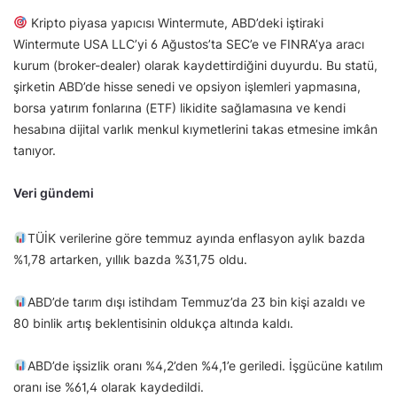
Kripto piyasa yapıcısı Wintermute, ABD’deki iştiraki
Wintermute USA LLC’yi 6 Ağustos’ta SEC’e ve FINRA’ya aracı
kurum (broker-dealer) olarak kaydettirdiğini duyurdu. Bu statü,
şirketin ABD’de hisse senedi ve opsiyon işlemleri yapmasına,
borsa yatırım fonlarına (ETF) likidite sağlamasına ve kendi
hesabına dijital varlık menkul kıymetlerini takas etmesine imkân
tanıyor.
Veri gündemi
TÜİK verilerine göre temmuz ayında enflasyon aylık bazda
%1,78 artarken, yıllık bazda %31,75 oldu.
ABD’de tarım dışı istihdam Temmuz’da 23 bin kişi azaldı ve
80 binlik artış beklentisinin oldukça altında kaldı.
ABD’de işsizlik oranı %4,2’den %4,1’e geriledi. İşgücüne katılım
oranı ise %61,4 olarak kaydedildi.