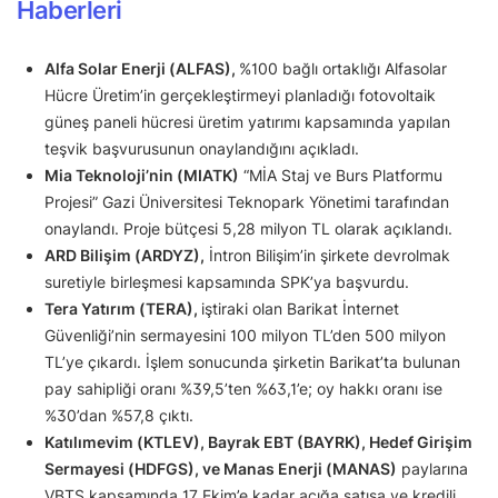
Haberleri
Alfa Solar Enerji (ALFAS),
%100 bağlı ortaklığı Alfasolar
Hücre Üretim’in gerçekleştirmeyi planladığı fotovoltaik
güneş paneli hücresi üretim yatırımı kapsamında yapılan
teşvik başvurusunun onaylandığını açıkladı.
Mia Teknoloji’nin (MIATK)
“MİA Staj ve Burs Platformu
Projesi” Gazi Üniversitesi Teknopark Yönetimi tarafından
onaylandı. Proje bütçesi 5,28 milyon TL olarak açıklandı.
ARD Bilişim (ARDYZ),
İntron Bilişim’in şirkete devrolmak
suretiyle birleşmesi kapsamında SPK’ya başvurdu.
Tera Yatırım (TERA),
iştiraki olan Barikat İnternet
Güvenliği’nin sermayesini 100 milyon TL’den 500 milyon
TL’ye çıkardı. İşlem sonucunda şirketin Barikat’ta bulunan
pay sahipliği oranı %39,5’ten %63,1’e; oy hakkı oranı ise
%30’dan %57,8 çıktı.
Katılımevim (KTLEV), Bayrak EBT (BAYRK), Hedef Girişim
Sermayesi (HDFGS), ve Manas Enerji (MANAS)
paylarına
VBTS kapsamında 17 Ekim’e kadar açığa satışa ve kredili