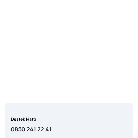
Burada yer alan bilgiler yatırım tavsiyesi içermez. Bilgi için:
Midas Sorumluluk
Beyanı
Destek Hattı
0850 241 22 41