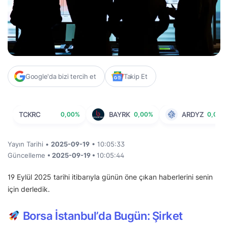
Google'da bizi tercih et
Takip Et
TCKRC
0,00%
BAYRK
0,00%
ARDYZ
0,00%
Yayın Tarihi •
2025-09-19
• 10:05:33
Güncelleme
• 2025-09-19 •
10:05:44
19 Eylül 2025 tarihi itibarıyla günün öne çıkan haberlerini senin
için derledik.
Borsa İstanbul’da Bugün: Şirket