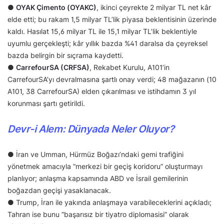
●
OYAK Çimento (OYAKC)
, ikinci çeyrekte 2 milyar TL net kâr
elde etti; bu rakam 1,5 milyar TL’lik piyasa beklentisinin üzerinde
kaldı. Hasılat 15,6 milyar TL ile 15,1 milyar TL’lik beklentiyle
uyumlu gerçekleşti; kâr yıllık bazda %41 daralsa da çeyreksel
bazda belirgin bir sıçrama kaydetti.
●
CarrefourSA (CRFSA)
, Rekabet Kurulu, A101’in
CarrefourSA’yı devralmasına şartlı onay verdi; 48 mağazanın (10
A101, 38 CarrefourSA) elden çıkarılması ve istihdamın 3 yıl
korunması şartı getirildi.
Devr-i Alem: Dünyada Neler Oluyor?
● İran ve Umman, Hürmüz Boğazı’ndaki gemi trafiğini
yönetmek amacıyla “merkezi bir geçiş koridoru” oluşturmayı
planlıyor; anlaşma kapsamında ABD ve İsrail gemilerinin
boğazdan geçişi yasaklanacak.
● Trump, İran ile yakında anlaşmaya varabileceklerini açıkladı;
Tahran ise bunu “başarısız bir tiyatro diplomasisi” olarak