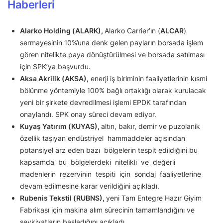
Haberleri
Alarko Holding (ALARK),
Alarko Carrier’ın (
ALCAR
)
sermayesinin 10%’una denk gelen payların borsada işlem
gören nitelikte paya dönüştürülmesi ve borsada satılması
için SPK’ya başvurdu.
Aksa Akrilik (AKSA),
enerji iş biriminin faaliyetlerinin kısmi
bölünme yöntemiyle 100% bağlı ortaklığı olarak kurulacak
yeni bir şirkete devredilmesi işlemi EPDK tarafından
onaylandı. SPK onay süreci devam ediyor.
Kuyaş Yatırım (KUYAS),
altın, bakır, demir ve puzolanik
özellik taşıyan endüstriyel hammaddeler açısından
potansiyel arz eden bazı bölgelerin tespit edildiğini bu
kapsamda bu bölgelerdeki nitelikli ve değerli
madenlerin rezervinin tespiti için sondaj faaliyetlerine
devam edilmesine karar verildiğini açıkladı.
Rubenis Tekstil (RUBNS),
yeni Tam Entegre Hazır Giyim
Fabrikası için makina alım sürecinin tamamlandığını ve
sevkiyatların başladığını açıkladı.