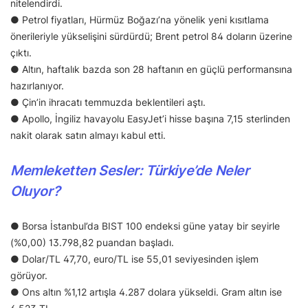
nitelendirdi.
● Petrol fiyatları, Hürmüz Boğazı’na yönelik yeni kısıtlama
önerileriyle yükselişini sürdürdü; Brent petrol 84 doların üzerine
çıktı.
● Altın, haftalık bazda son 28 haftanın en güçlü performansına
hazırlanıyor.
● Çin’in ihracatı temmuzda beklentileri aştı.
● Apollo, İngiliz havayolu EasyJet’i hisse başına 7,15 sterlinden
nakit olarak satın almayı kabul etti.
Memleketten Sesler: Türkiye’de Neler
Oluyor?
● Borsa İstanbul’da BIST 100 endeksi güne yatay bir seyirle
(%0,00) 13.798,82 puandan başladı.
● Dolar/TL 47,70, euro/TL ise 55,01 seviyesinden işlem
görüyor.
● Ons altın %1,12 artışla 4.287 dolara yükseldi. Gram altın ise