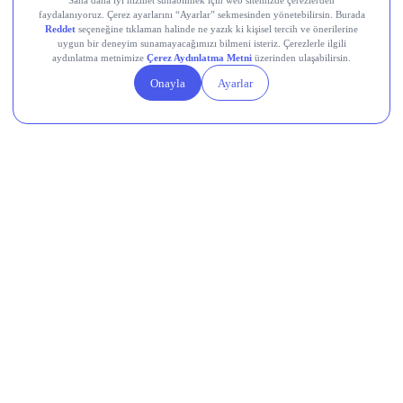
Devr-i Alem: Dünyada Neler Oluyor?
Trump yönetimi yaklaşık 100 milyar dolarlık tarife iadesini
ödeme sürecine gönderdi.
Avro Bölgesi’nde bileşik PMI temmuzda 8 ayın en yüksek
seviyesine ulaştı.
Küresel nükleer enerji yatırımlarında hedef yıllık 250 milyar
dolar.
Çin, ABD’ye yönelik yeni düzenlemelerini açıkladı.
AB, dondurulan Rus varlıklarının gelirinden Ukrayna’ya 1,4
milyar avro aktaracak.
Memleketten Sesler: Türkiye’de Neler
Oluyor?
Borsa İstanbul’da BIST 100 endeksi güne %0,11 artarak