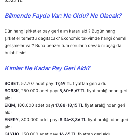
6.523 TL.
Bilmende Fayda Var: Ne Oldu? Ne Olacak?
Dün hangi şirketler pay geri alım kararı aldı? Bugün hangi
şirketler temettü dağıtacak? Ekonomik takvimde hangi önemli
gelişmeler var? Buna benzer tüm soruların cevabını aşağıda
bulabilirsin!
Kimler Ne Kadar Pay Geri Aldı?
BOBET
, 57.707 adet payı
17,69 TL
fiyattan geri aldı.
BORSK
, 250.000 adet payı
5,60-5,67 TL
fiyat aralığından geri
aldı.
EKIM
, 180.000 adet payı
17,88-18,15 TL
fiyat aralığından geri
aldı.
ENERY
, 300.000 adet payı
8,34-8,36 TL
fiyat aralığından geri
aldı.
GLYHO
, 150.000 adet payı
16,65 TL
fiyattan geri aldı.