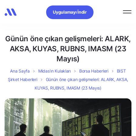
Uygulamayı İndir
Günün öne çıkan gelişmeleri: ALARK,
AKSA, KUYAS, RUBNS, IMASM (23
Mayıs)
Ana Sayfa
Midas’ın Kulakları
Borsa Haberleri
BIST
Şirket Haberleri
Günün öne çıkan gelişmeleri: ALARK, AKSA,
KUYAS, RUBNS, IMASM (23 Mayıs)