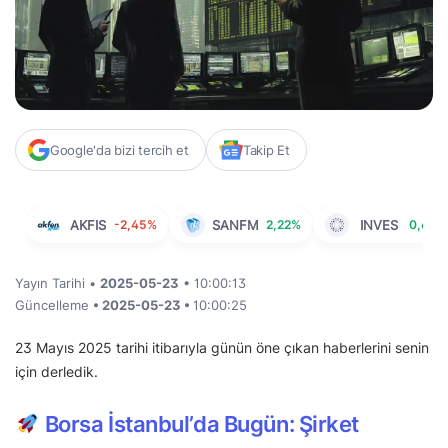
Google'da bizi tercih et
Takip Et
AKFIS
-2,45%
SANFM
2,22%
INVES
0,66%
Yayın Tarihi •
2025-05-23
• 10:00:13
Güncelleme
• 2025-05-23 •
10:00:25
23 Mayıs 2025 tarihi itibarıyla günün öne çıkan haberlerini senin
için derledik.
Borsa İstanbul’da Bugün: Şirket