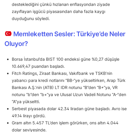
desteklediğini çünkü hızlanan enflasyondan ziyade
zayıflayan işgücü piyasasından daha fazla kaygı
duyduğunu söyledi.
Memleketten Sesler: Türkiye’de Neler
Oluyor?
Borsa İstanbul’da BIST 100 endeksi güne %0,27 düşüşle
10.669,47 puandan başladı.
Fitch Ratings, Ziraat Bankası, Vakıfbank ve TSKB’nin
yabancı para kredi notlarını “BB-“ye yükseltirken, Arap Türk
Bankası A.Ş.’nin (ATB) LT IDR notunu “B”den “B+”ya, VR
notunu “b”den “b+”ya ve Ulusal Uzun Vadeli Notunu “A-“den
“A”ya yükseltti.
Serbest piyasada dolar 42.34 liradan güne başladı. Avro ise
49.14 lirayı gördü.
Gram altın 5.457 TL’den işlem görürken, ons altın 4.044
dolar seviyesinde.