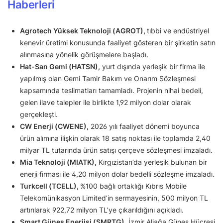
Haberleri
Agrotech Yüksek Teknoloji (AGROT),
tıbbi ve endüstriyel
kenevir üretimi konusunda faaliyet gösteren bir şirketin satın
alınmasına yönelik görüşmelere başladı.
Hat-San Gemi (HATSN),
yurt dışında yerleşik bir firma ile
yapılmış olan Gemi Tamir Bakım ve Onarım Sözleşmesi
kapsamında teslimatları tamamladı. Projenin nihai bedeli,
gelen ilave talepler ile birlikte 1,92 milyon dolar olarak
gerçekleşti.
CW Enerji (CWENE),
2026 yılı faaliyet dönemi boyunca
ürün alımına ilişkin olarak 18 satış noktası ile toplamda 2,40
milyar TL tutarında ürün satışı çerçeve sözleşmesi imzaladı.
Mia Teknoloji (MIATK),
Kırgızistan’da yerleşik bulunan bir
enerji firması ile 4,20 milyon dolar bedelli sözleşme imzaladı.
Turkcell (TCELL),
%100 bağlı ortaklığı Kıbrıs Mobile
Telekomünikasyon Limited’in sermayesinin, 500 milyon TL
artırılarak 922,72 milyon TL’ye çıkarıldığını açıkladı.
Smart Güneş Enerjisi (SMRTG),
İzmir Aliağa Güneş Hücresi