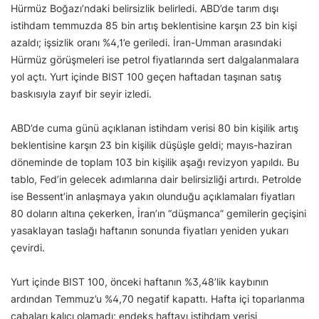
Hürmüz Boğazı’ndaki belirsizlik belirledi. ABD’de tarım dışı
istihdam temmuzda 85 bin artış beklentisine karşın 23 bin kişi
azaldı; işsizlik oranı %4,1’e geriledi. İran-Umman arasındaki
Hürmüz görüşmeleri ise petrol fiyatlarında sert dalgalanmalara
yol açtı. Yurt içinde BIST 100 geçen haftadan taşınan satış
baskısıyla zayıf bir seyir izledi.
ABD’de cuma günü açıklanan istihdam verisi 80 bin kişilik artış
beklentisine karşın 23 bin kişilik düşüşle geldi; mayıs-haziran
döneminde de toplam 103 bin kişilik aşağı revizyon yapıldı. Bu
tablo, Fed’in gelecek adımlarına dair belirsizliği artırdı. Petrolde
ise Bessent’in anlaşmaya yakın olunduğu açıklamaları fiyatları
80 doların altına çekerken, İran’ın “düşmanca” gemilerin geçişini
yasaklayan taslağı haftanın sonunda fiyatları yeniden yukarı
çevirdi.
Yurt içinde BIST 100, önceki haftanın %3,48’lik kaybının
ardından Temmuz’u %4,70 negatif kapattı. Hafta içi toparlanma
çabaları kalıcı olamadı; endeks haftayı istihdam verisi