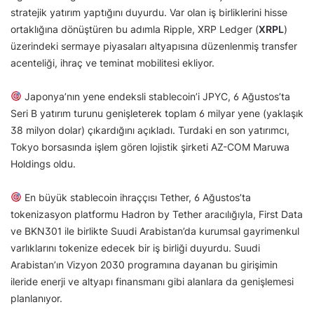
stratejik yatırım yaptığını duyurdu. Var olan iş birliklerini hisse
ortaklığına dönüştüren bu adımla Ripple, XRP Ledger (
XRPL
)
üzerindeki sermaye piyasaları altyapısına düzenlenmiş transfer
acenteliği, ihraç ve teminat mobilitesi ekliyor.
Japonya’nın yene endeksli stablecoin’i JPYC, 6 Ağustos’ta
Seri B yatırım turunu genişleterek toplam 6 milyar yene (yaklaşık
38 milyon dolar) çıkardığını açıkladı. Turdaki en son yatırımcı,
Tokyo borsasında işlem gören lojistik şirketi AZ-COM Maruwa
Holdings oldu.
En büyük stablecoin ihraççısı Tether, 6 Ağustos’ta
tokenizasyon platformu Hadron by Tether aracılığıyla, First Data
ve BKN301 ile birlikte Suudi Arabistan’da kurumsal gayrimenkul
varlıklarını tokenize edecek bir iş birliği duyurdu. Suudi
Arabistan’ın Vizyon 2030 programına dayanan bu girişimin
ileride enerji ve altyapı finansmanı gibi alanlara da genişlemesi
planlanıyor.