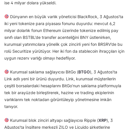
ise 4 milyar dolara yükseldi.
Dünyanın en büyük varlık yöneticisi BlackRock, 3 Ağustos’ta
iki yeni tokenize para piyasası fonunu duyurdu: mevcut 6,2
milyar dolarlık fonun Ethereum üzerinde tokenize edilmiş pay
sınıfı olan BSTBL’de transfer acenteliğini BNY üstlenirken,
kurumsal yatırımcılara yönelik çok zincirli yeni fon BRSRV’de bu
rolü Securitize yürütüyor. Her iki fon da stablecoin ihraççıları için
uygun rezerv varlığı olmayı hedefliyor.
Kurumsal saklama sağlayıcısı BitGo (
BTGO
), 3 Ağustos’ta
Link adlı yeni bir ürünü duyurdu. Link, kurumsal müşterilerin
çeşitli borsalardaki hesaplarını BitGo’nun saklama platformuyla
tek bir arayüzde birleştirerek, hazine ve trading ekiplerinin
varlıklarını tek noktadan görüntüleyip yönetmesine imkân
tanıyor.
Kurumsal blok zinciri altyapı sağlayıcısı Ripple (
XRP
), 3
Ağustos’ta İngiltere merkezli ZILO ve Licuido şirketlerine