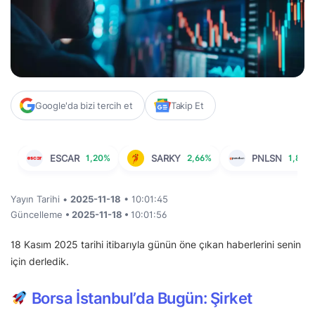
Google'da bizi tercih et
Takip Et
ESCAR
1,20%
SARKY
2,66%
PNLSN
1,87%
Yayın Tarihi •
2025-11-18
• 10:01:45
Güncelleme
• 2025-11-18 •
10:01:56
18 Kasım 2025 tarihi itibarıyla günün öne çıkan haberlerini senin
için derledik.
Borsa İstanbul’da Bugün: Şirket