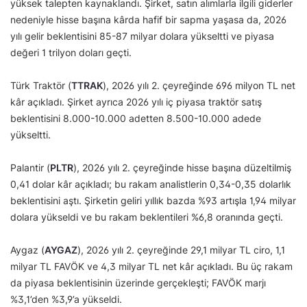
yüksek talepten kaynaklandı. Şirket, satın alımlarla ilgili giderler
nedeniyle hisse başına kârda hafif bir sapma yaşasa da, 2026
yılı gelir beklentisini 85-87 milyar dolara yükseltti ve piyasa
değeri 1 trilyon doları geçti.
Türk Traktör (
TTRAK
), 2026 yılı 2. çeyreğinde 696 milyon TL net
kâr açıkladı. Şirket ayrıca 2026 yılı iç piyasa traktör satış
beklentisini 8.000-10.000 adetten 8.500-10.000 adede
yükseltti.
Palantir (
PLTR
), 2026 yılı 2. çeyreğinde hisse başına düzeltilmiş
0,41 dolar kâr açıkladı; bu rakam analistlerin 0,34-0,35 dolarlık
beklentisini aştı. Şirketin geliri yıllık bazda %93 artışla 1,94 milyar
dolara yükseldi ve bu rakam beklentileri %6,8 oranında geçti.
Aygaz (
AYGAZ
), 2026 yılı 2. çeyreğinde 29,1 milyar TL ciro, 1,1
milyar TL FAVÖK ve 4,3 milyar TL net kâr açıkladı. Bu üç rakam
da piyasa beklentisinin üzerinde gerçekleşti; FAVÖK marjı
%3,1’den %3,9’a yükseldi.