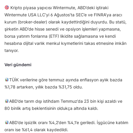
Kripto piyasa yapıcısı Wintermute, ABD’deki iştiraki
Wintermute USA LLC’yi 6 Ağustos’ta SEC’e ve FINRA’ya aracı
kurum (broker-dealer) olarak kaydettirdiğini duyurdu. Bu statü,
şirketin ABD’de hisse senedi ve opsiyon işlemleri yapmasına,
borsa yatırım fonlarına (ETF) likidite sağlamasına ve kendi
hesabına dijital varlık menkul kıymetlerini takas etmesine imkân
tanıyor.
Veri gündemi
TÜİK verilerine göre temmuz ayında enflasyon aylık bazda
%1,78 artarken, yıllık bazda %31,75 oldu.
ABD’de tarım dışı istihdam Temmuz’da 23 bin kişi azaldı ve
80 binlik artış beklentisinin oldukça altında kaldı.
ABD’de işsizlik oranı %4,2’den %4,1’e geriledi. İşgücüne katılım
oranı ise %61,4 olarak kaydedildi.