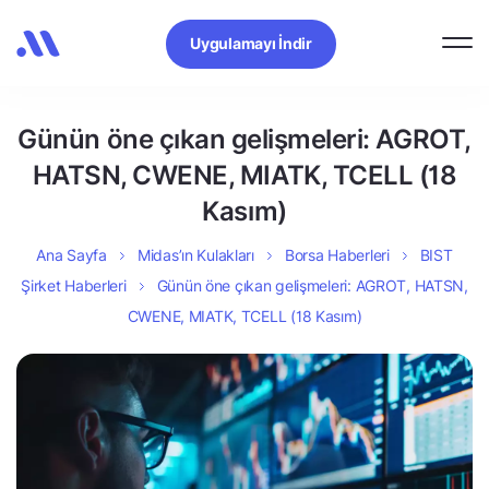
Uygulamayı İndir
Günün öne çıkan gelişmeleri: AGROT,
HATSN, CWENE, MIATK, TCELL (18
Kasım)
Ana Sayfa
Midas’ın Kulakları
Borsa Haberleri
BIST
Şirket Haberleri
Günün öne çıkan gelişmeleri: AGROT, HATSN,
CWENE, MIATK, TCELL (18 Kasım)