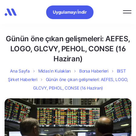
Uygulamayı İndir
Günün öne çıkan gelişmeleri: AEFES,
LOGO, GLCVY, PEHOL, CONSE (16
Haziran)
Ana Sayfa
Midas’ın Kulakları
Borsa Haberleri
BIST
Şirket Haberleri
Günün öne çıkan gelişmeleri: AEFES, LOGO,
GLCVY, PEHOL, CONSE (16 Haziran)