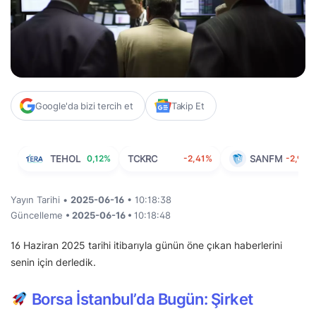
Google'da bizi tercih et
Takip Et
TEHOL
0,12%
TCKRC
-2,41%
SANFM
-2,99%
Yayın Tarihi •
2025-06-16
• 10:18:38
Güncelleme
• 2025-06-16 •
10:18:48
16 Haziran 2025 tarihi itibarıyla günün öne çıkan haberlerini
senin için derledik.
Borsa İstanbul’da Bugün: Şirket