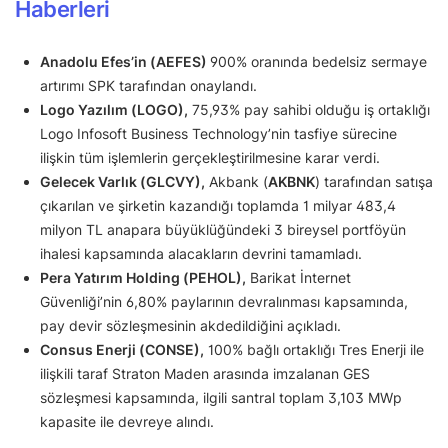
Haberleri
Anadolu Efes’in (AEFES)
900% oranında bedelsiz sermaye
artırımı SPK tarafından onaylandı.
Logo Yazılım (LOGO),
75,93% pay sahibi olduğu iş ortaklığı
Logo Infosoft Business Technology’nin tasfiye sürecine
ilişkin tüm işlemlerin gerçekleştirilmesine karar verdi.
Gelecek Varlık (GLCVY),
Akbank (
AKBNK
) tarafından satışa
çıkarılan ve şirketin kazandığı toplamda 1 milyar 483,4
milyon TL anapara büyüklüğündeki 3 bireysel portföyün
ihalesi kapsamında alacakların devrini tamamladı.
Pera Yatırım Holding (PEHOL),
Barikat İnternet
Güvenliği’nin 6,80% paylarının devralınması kapsamında,
pay devir sözleşmesinin akdedildiğini açıkladı.
Consus Enerji (CONSE),
100% bağlı ortaklığı Tres Enerji ile
ilişkili taraf Straton Maden arasında imzalanan GES
sözleşmesi kapsamında, ilgili santral toplam 3,103 MWp
kapasite ile devreye alındı.