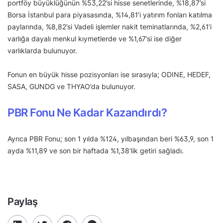
portföy büyüklüğünün %53,22’si hisse senetlerinde, %18,87’si
Borsa İstanbul para piyasasında, %14,81’i yatırım fonları katılma
paylarında, %8,82’si Vadeli işlemler nakit teminatlarında, %2,61’i
varlığa dayalı menkul kıymetlerde ve %1,67’si ise diğer
varlıklarda bulunuyor.
Fonun en büyük hisse pozisyonları ise sırasıyla; ODINE, HEDEF,
SASA, GUNDG ve THYAO’da bulunuyor.
PBR Fonu Ne Kadar Kazandırdı?
Ayrıca PBR Fonu; son 1 yılda %124, yılbaşından beri %63,9, son 1
ayda %11,89 ve son bir haftada %1,38’lik getiri sağladı.
Paylaş