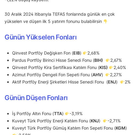
30 Aralık 2024 itibarıyla TEFAS fonlarında günlük en çok
yükselen ve düşen ilk 5 yatırım fonunu bulabilirsin
Günün Yükselen Fonları
Qinvest Portföy Değişken Fon (
EIB
)
2,68%
Pardus Portföy Birinci Hisse Senedi Fonu (
BIH)
2,67%
Qinvest Portföy Kira Sertifikası Katılım Fonu (
KIS)
2,40%
Azimut Portföy Dengeli Fon Sepeti Fonu (
AHV
)
2,27%
Aktif Portföy Enerji Şirketleri Hisse Senedi Fonu (
ENJ
)
2%
Günün Düşen Fonları
İş Portföy Altın Fonu (
TTA
)
-3,19%
Kuveyt Türk Portföy Enerji Katılım Fonu (
KNJ
)
-2,71%
Kuveyt Türk Portföy Gümüş Katılım Fon Sepeti Fonu (
KGM
)