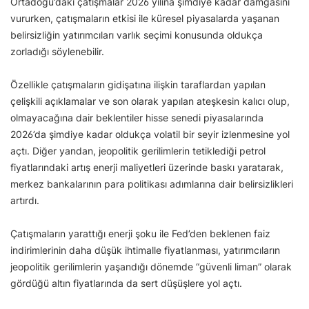
Ortadoğu’daki çatışmalar 2026 yılına şimdiye kadar damgasını
vururken, çatışmaların etkisi ile küresel piyasalarda yaşanan
belirsizliğin yatırımcıları varlık seçimi konusunda oldukça
zorladığı söylenebilir.
Özellikle çatışmaların gidişatına ilişkin taraflardan yapılan
çelişkili açıklamalar ve son olarak yapılan ateşkesin kalıcı olup,
olmayacağına dair beklentiler hisse senedi piyasalarında
2026’da şimdiye kadar oldukça volatil bir seyir izlenmesine yol
açtı. Diğer yandan, jeopolitik gerilimlerin tetiklediği petrol
fiyatlarındaki artış enerji maliyetleri üzerinde baskı yaratarak,
merkez bankalarının para politikası adımlarına dair belirsizlikleri
artırdı.
Çatışmaların yarattığı enerji şoku ile Fed’den beklenen faiz
indirimlerinin daha düşük ihtimalle fiyatlanması, yatırımcıların
jeopolitik gerilimlerin yaşandığı dönemde “güvenli liman” olarak
gördüğü altın fiyatlarında da sert düşüşlere yol açtı.