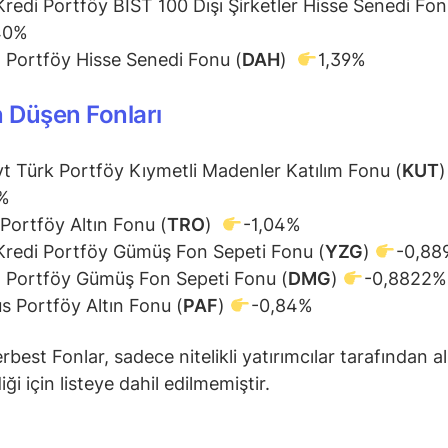
Kredi Portföy BIST 100 Dışı Şirketler Hisse Senedi Fon
40%
 Portföy Hisse Senedi Fonu (
DAH
)
1,39%
 Düşen Fonları
t Türk Portföy Kıymetli Madenler Katılım Fonu (
KUT
2%
 Portföy Altın Fonu (
TRO
)
-1,04%
Kredi Portföy Gümüş Fon Sepeti Fonu (
YZG
)
-0,88
 Portföy Gümüş Fon Sepeti Fonu (
DMG
)
-0,8822%
s Portföy Altın Fonu (
PAF
)
-0,84%
rbest Fonlar, sadece nitelikli yatırımcılar tarafından al
diği için listeye dahil edilmemiştir.