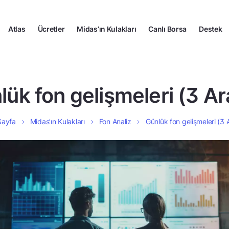
Atlas
Ücretler
Midas’ın Kulakları
Canlı Borsa
Destek
lük fon gelişmeleri (3 Ara
Sayfa
Midas’ın Kulakları
Fon Analiz
Günlük fon gelişmeleri (3 A