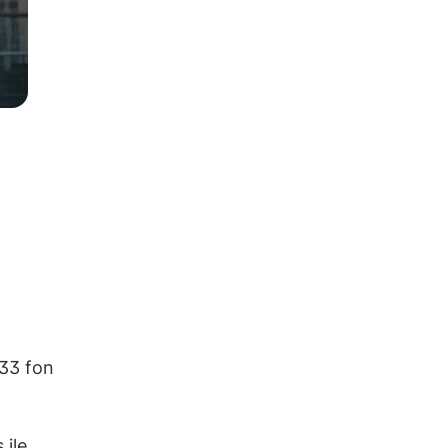
433 fon
 ile