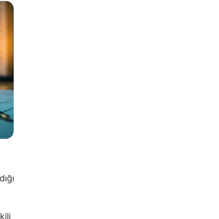
dığı
ili