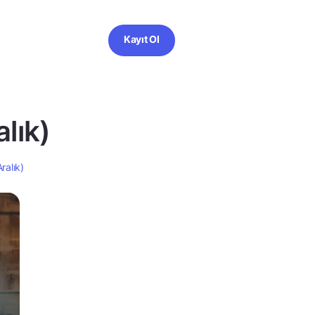
Kayıt Ol
lık)
ralık)