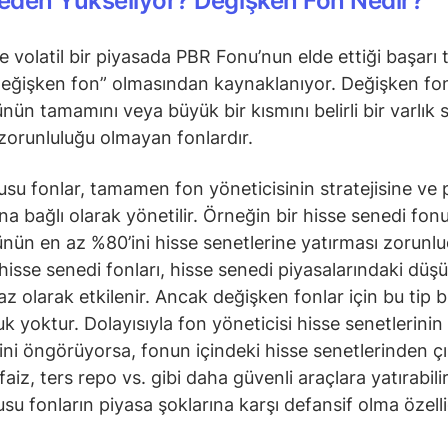
eden Yükseliyor? Değişken Fon Nedir?
e volatil bir piyasada PBR Fonu’nun elde ettiği başarı
eğişken fon” olmasından kaynaklanıyor. Değişken fon
nün tamamını veya büyük bir kısmını belirli bir varlık s
zorunluluğu olmayan fonlardır.
su fonlar, tamamen fon yöneticisinin stratejisine ve 
a bağlı olarak yönetilir. Örneğin bir hisse senedi fon
nün en az %80’ini hisse senetlerine yatırması zorunlu
hisse senedi fonları, hisse senedi piyasalarındaki düş
az olarak etkilenir. Ancak değişken fonlar için bu tip b
uk yoktur. Dolayısıyla fon yöneticisi hisse senetlerinin
ni öngörüyorsa, fonun içindeki hisse senetlerinden ç
faiz, ters repo vs. gibi daha güvenli araçlara yatırabili
su fonların piyasa şoklarına karşı defansif olma özelli