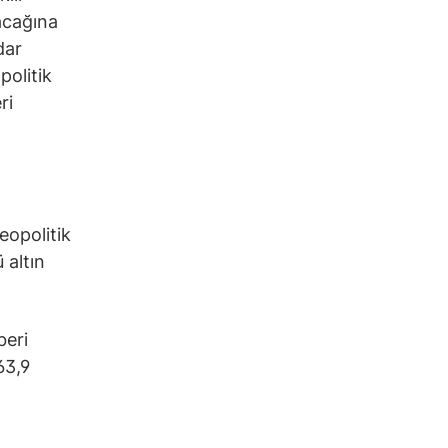
acağına
dar
politik
ri
jeopolitik
 altın
beri
63,9