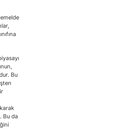
 temelde
lar,
ınıfına
piyasayı
unun,
dur. Bu
üşten
ir
ıkarak
r. Bu da
ğini