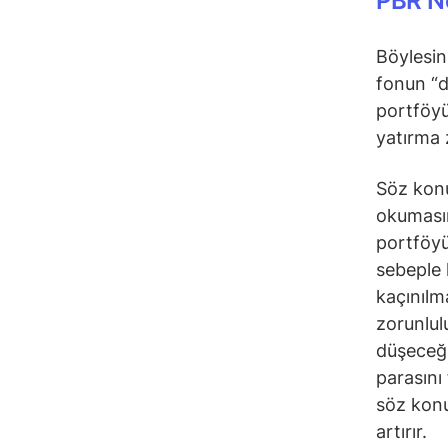
PBR N
Böylesin
fonun “d
portföyü
yatırma 
Söz konu
okumasın
portföyü
sebeple 
kaçınılm
zorunlul
düşeceği
parasını 
söz konu
artırır.