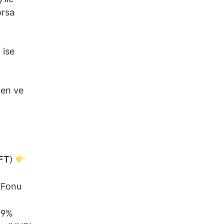
orsa
 ise
len ve
FT
)
 Fonu
49%