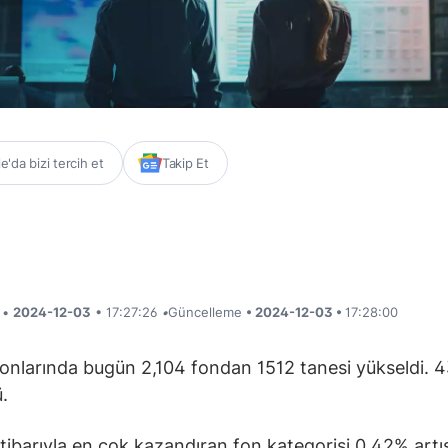
'da bizi tercih et
Takip Et
i •
2024-12-03
• 17:27:26
•
Güncelleme
• 2024-12-03 •
17:28:00
fonlarında bugün 2,104 fondan 1512 tanesi yükseldi. 
ü.
 itibarıyla en çok kazandıran fon kategorisi 0,42% artış