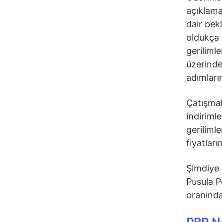
açıklama
dair bek
oldukça v
gerilimle
üzerinde
adımların
Çatışmal
indirimle
geriliml
fiyatlar
Şimdiye 
Pusula P
oranında