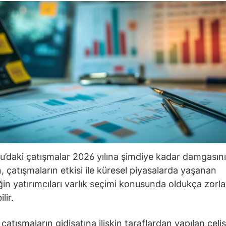
’daki çatışmalar 2026 yılına şimdiye kadar damgasını
, çatışmaların etkisi ile küresel piyasalarda yaşanan
iğin yatırımcıları varlık seçimi konusunda oldukça zorla
lir.
 çatışmaların gidişatına ilişkin taraflardan yapılan çelişk