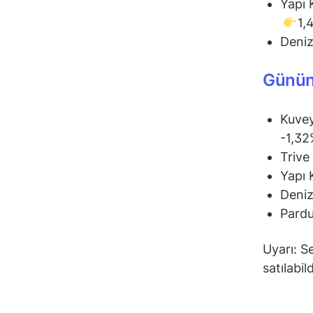
Yapı 
1,
Deniz
Günün
Kuvey
-1,3
Trive
Yapı 
Deniz
Pardu
Uyarı: Se
satılabil