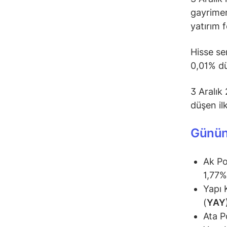
gayrimen
yatırım 
Hisse se
0,01% dü
3 Aralık
düşen il
Günün
Ak Po
1,77%
Yapı 
(
YAY
Ata P