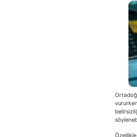
Ortadoğu
vururken
belirsizl
söylenebi
Özellikle