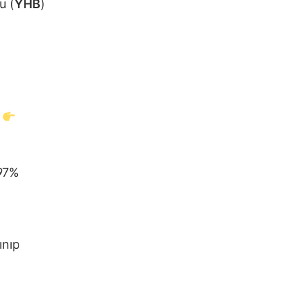
u (
YHB
)
)
97%
ınıp