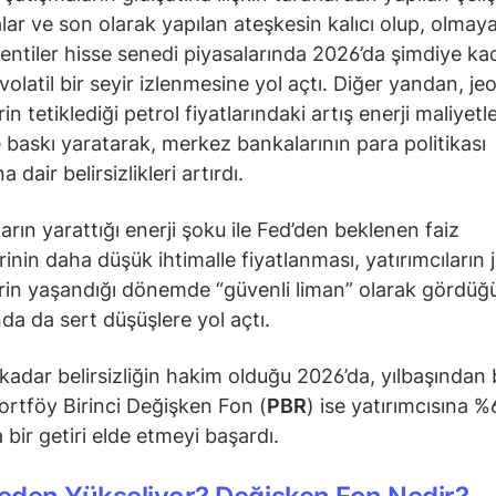
lar ve son olarak yapılan ateşkesin kalıcı olup, olmay
lentiler hisse senedi piyasalarında 2026’da şimdiye ka
olatil bir seyir izlenmesine yol açtı. Diğer yandan, jeo
rin tetiklediği petrol fiyatlarındaki artış enerji maliyetle
 baskı yaratarak, merkez bankalarının para politikası
a dair belirsizlikleri artırdı.
arın yarattığı enerji şoku ile Fed’den beklenen faiz
rinin daha düşük ihtimalle fiyatlanması, yatırımcıların 
erin yaşandığı dönemde “güvenli liman” olarak gördüğü
ında da sert düşüşlere yol açtı.
kadar belirsizliğin hakim olduğu 2026’da, yılbaşından 
ortföy Birinci Değişken Fon (
PBR
) ise yatırımcısına %
 bir getiri elde etmeyi başardı.