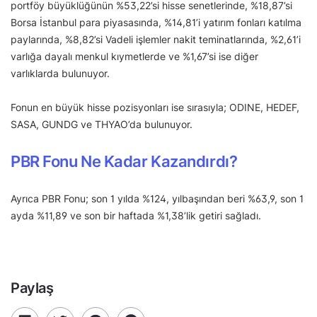
portföy büyüklüğünün %53,22’si hisse senetlerinde, %18,87’si
Borsa İstanbul para piyasasında, %14,81’i yatırım fonları katılma
paylarında, %8,82’si Vadeli işlemler nakit teminatlarında, %2,61’i
varlığa dayalı menkul kıymetlerde ve %1,67’si ise diğer
varlıklarda bulunuyor.
Fonun en büyük hisse pozisyonları ise sırasıyla; ODINE, HEDEF,
SASA, GUNDG ve THYAO’da bulunuyor.
PBR Fonu Ne Kadar Kazandırdı?
Ayrıca PBR Fonu; son 1 yılda %124, yılbaşından beri %63,9, son 1
ayda %11,89 ve son bir haftada %1,38’lik getiri sağladı.
Paylaş