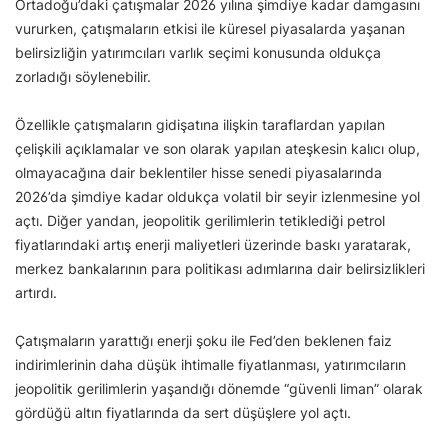
Ortadoğu’daki çatışmalar 2026 yılına şimdiye kadar damgasını
vururken, çatışmaların etkisi ile küresel piyasalarda yaşanan
belirsizliğin yatırımcıları varlık seçimi konusunda oldukça
zorladığı söylenebilir.
Özellikle çatışmaların gidişatına ilişkin taraflardan yapılan
çelişkili açıklamalar ve son olarak yapılan ateşkesin kalıcı olup,
olmayacağına dair beklentiler hisse senedi piyasalarında
2026’da şimdiye kadar oldukça volatil bir seyir izlenmesine yol
açtı. Diğer yandan, jeopolitik gerilimlerin tetiklediği petrol
fiyatlarındaki artış enerji maliyetleri üzerinde baskı yaratarak,
merkez bankalarının para politikası adımlarına dair belirsizlikleri
artırdı.
Çatışmaların yarattığı enerji şoku ile Fed’den beklenen faiz
indirimlerinin daha düşük ihtimalle fiyatlanması, yatırımcıların
jeopolitik gerilimlerin yaşandığı dönemde “güvenli liman” olarak
gördüğü altın fiyatlarında da sert düşüşlere yol açtı.