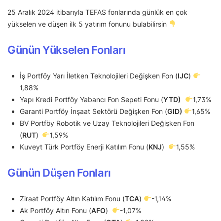
25 Aralık 2024 itibarıyla TEFAS fonlarında günlük en çok
yükselen ve düşen ilk 5 yatırım fonunu bulabilirsin
Günün Yükselen Fonları
İş Portföy Yarı İletken Teknolojileri Değişken Fon (
IJC
)
1,88%
Yapı Kredi Portföy Yabancı Fon Sepeti Fonu (
YTD)
1,73%
Garanti Portföy İnşaat Sektörü Değişken Fon (
GID)
1,65%
BV Portföy Robotik ve Uzay Teknolojileri Değişken Fon
(
RUT
)
1,59%
Kuveyt Türk Portföy Enerji Katılım Fonu (
KNJ
)
1,55%
Günün Düşen Fonları
Ziraat Portföy Altın Katılım Fonu (
TCA
)
-1,14%
Ak Portföy Altın Fonu (
AFO
)
-1,07%