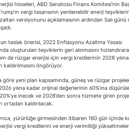
erjisi hisseleri, ABD Senatosu Finans Komitesi’nin B
ump’ın vergi tasarısının yenilenebilir enerji teşvikleri
zaltan versiyonunu açıklamasının ardından Salı günü 
şadı.
un taslak önerisi, 2022 Enflasyonu Azaltma Yasası
da oluşturulan teşviklerin geri alınmasını hızlandıra
m de rüzgar enerjisi için vergi kredilerinin 2028 yılın
kaldırılmasını öngörüyor.
a göre yeni plan kapsamında, güneş ve rüzgar projeler
 2026 yılına kadar orijinal değerlerinin 60%’ına düşürül
20%’ye inecek ve 2028’den sonra hizmete giren projel
ortadan kaldırılacak.
yrıca, yürürlüğe girmesinden itibaren 180 gün içinde 
rjisi vergi kredilerini ve enerji verimliliği yükseltmeleri