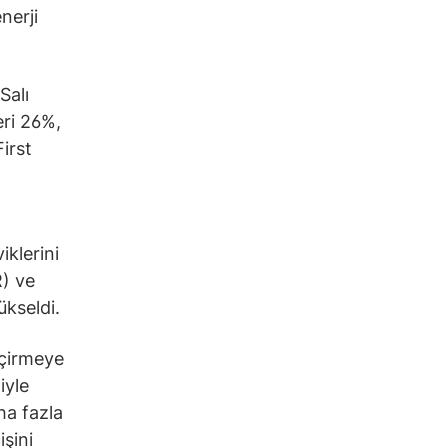
nerji
Salı
ri 26%,
irst
iklerini
) ve
ükseldi.
eçirmeye
iyle
ha fazla
şini