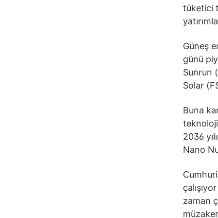
tüketici 
yatırımla
Güneş ene
günü piy
Sunrun 
Solar (F
Buna kar
teknoloji
2036 yıl
Nano Nuc
Cumhuriy
çalışıyo
zaman çi
müzakere