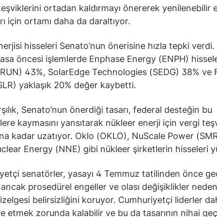
teşviklerini ortadan kaldırmayı önererek yenilenebilir e
rı için ortamı daha da daraltıyor.
rjisi hisseleri Senato’nun önerisine hızla tepki verdi. 
asa öncesi işlemlerde Enphase Energy (ENPH) hissele
(RUN) 43%, SolarEdge Technologies (SEDG) 38% ve F
SLR) yaklaşık 20% değer kaybetti.
şılık, Senato’nun önerdiği tasarı, federal desteğin bu
lere kaymasını yansıtarak nükleer enerji için vergi teşv
ına kadar uzatıyor. Oklo (OKLO), NuScale Power (SMR
lear Energy (NNE) gibi nükleer şirketlerin hisseleri y
etçi senatörler, yasayı 4 Temmuz tatilinden önce g
r ancak prosedürel engeller ve olası değişiklikler neden
zelgesi belirsizliğini koruyor. Cumhuriyetçi liderler da
 etmek zorunda kalabilir ve bu da tasarının nihai geçi