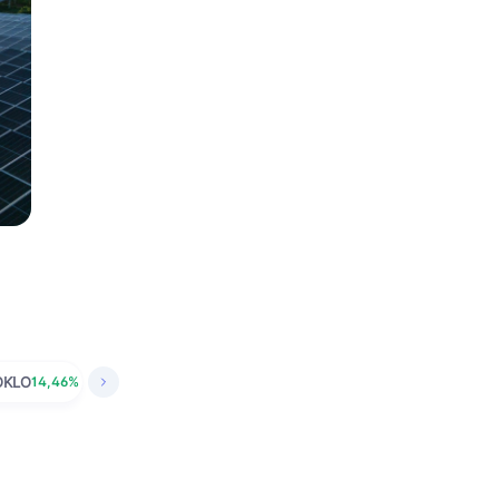
OKLO
14,46%