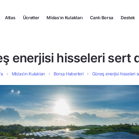
Atlas
Ücretler
Midas’ın Kulakları
Canlı Borsa
Destek
ş enerjisi hisseleri sert 
fa
Midas’ın Kulakları
Borsa Haberleri
Güneş enerjisi hisseleri 