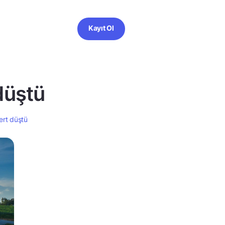
Kayıt Ol
düştü
sert düştü