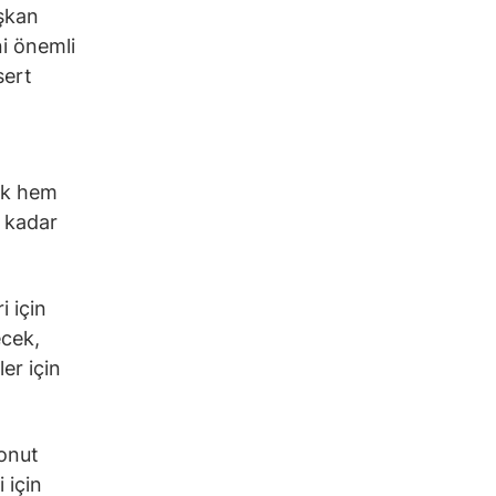
aşkan
ni önemli
sert
rak hem
a kadar
i için
ecek,
er için
konut
 için