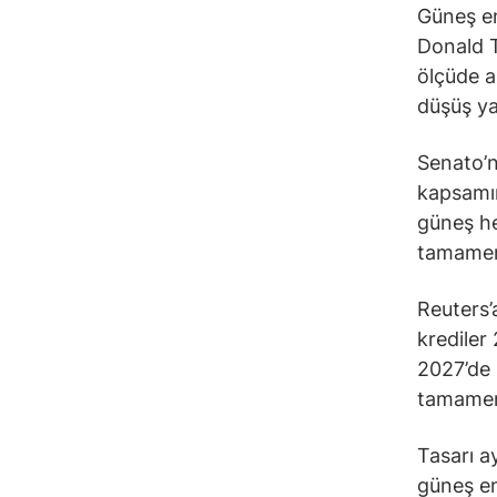
Güneş en
Donald Tr
ölçüde a
düşüş ya
Senato’n
kapsamın
güneş he
tamamen 
Reuters’
krediler
2027’de 
tamamen 
Tasarı a
güneş ene