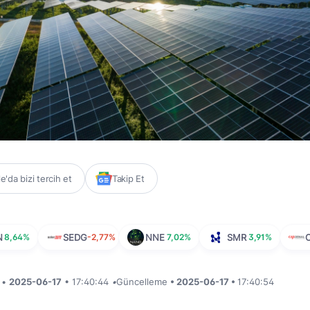
'da bizi tercih et
Takip Et
N
8,64%
SEDG
-2,77%
NNE
7,02%
SMR
3,91%
i •
2025-06-17
• 17:40:44
•
Güncelleme
• 2025-06-17 •
17:40:54