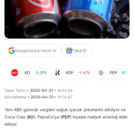
Google'da bizi tercih et
Takip Et
KO
0,29%
KDP
-1,47%
PEP
0,57%
Yayın Tarihi •
2025-04-21
• 16:14:44
Güncelleme
• 2025-04-21 •
16:14:47
Yeni ABD gümrük vergileri soğuk içecek şirketlerini etkiliyor ve
Coca-Cola (
KO
), PepsiCo’ya (
PEP
) kıyasla maliyet avantajı elde
ediyor.