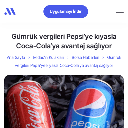
Uygulamayı İndir
Gümrük vergileri Pepsi’ye kıyasla
Coca-Cola’ya avantaj sağlıyor
Ana Sayfa
Midas’ın Kulakları
Borsa Haberleri
Gümrük
vergileri Pepsi’ye kıyasla Coca-Cola’ya avantaj sağlıyor