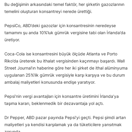
Bu değişimin arkasındaki temel faktör, her şirketin gazozlarının
temelini oluşturan konsantreyi nerede ürettiği.
PepsiCo, ABD’deki gazozlar için konsantresinin neredeyse
tamamını şu anda 10%’luk gümrük vergisine tabi olan İrlanda’da
üretiyor.
Coca-Cola ise konsantresini büyük ölçüde Atlanta ve Porto
Riko’da üreterek bu ithalat vergisinden kaçınmayı başardı. Wall
Street Journal’ın haberine göre her iki şirket de ithal alüminyuma
uygulanan 25%’lik gümrük vergisiyle karşı karşıya ve bu durum
ambalaj maliyetleri konusunda endişe yaratıyor.
Pepsi’nin vergi avantajları için konsantre üretimini İrlanda’ya
taşıma kararı, beklenmedik bir dezavantaja yol açtı.
Dr Pepper, ABD pazar payında Pepsi’yi geçti. Pepsi şimdi artan
maliyetleri ya kendisi karşılamak ya da tüketicilere yansıtmak
zorunda.