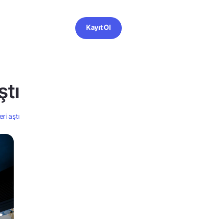
Kayıt Ol
ştı
ri aştı