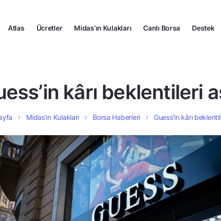
Atlas
Ücretler
Midas’ın Kulakları
Canlı Borsa
Destek
ess’in kârı beklentileri a
ayfa
Midas’ın Kulakları
Borsa Haberleri
Guess’in kârı beklentile