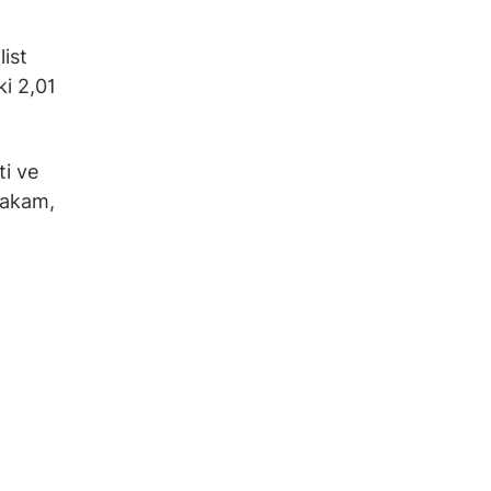
list
ki 2,01
ti ve
 rakam,