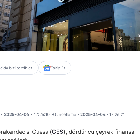
'da bizi tercih et
Takip Et
i •
2025-04-04
• 17:26:10
•
Güncelleme
• 2025-04-04 •
17:26:21
rakendecisi Guess (
GES
), dördüncü çeyrek finansal