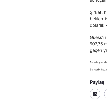
sonuçları
Şirket, h
beklenti
dolarlık
Guess’in
907,75 m
geçen yı
Burada yer ala
Bu içerik hazı
Paylaş