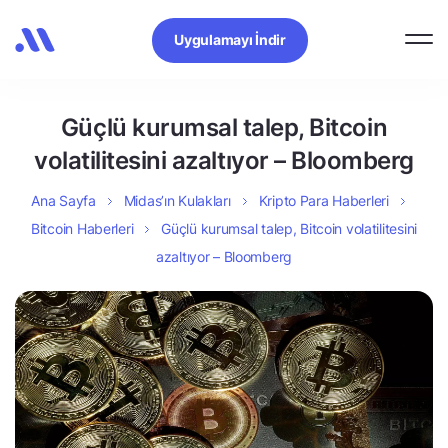
Uygulamayı İndir
Güçlü kurumsal talep, Bitcoin
volatilitesini azaltıyor – Bloomberg
Ana Sayfa
Midas’ın Kulakları
Kripto Para Haberleri
Bitcoin Haberleri
Güçlü kurumsal talep, Bitcoin volatilitesini
azaltıyor – Bloomberg