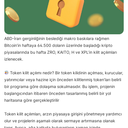
ABD-İran gerginliğinin beslediği makro baskılara rağmen
Bitcoin’in haftaya 64.500 doların üzerinde başladığı kripto
piyasalarında bu hafta ZRO, KAITO, H ve XPL’in kilit açılımları
izlenecek.
Token kilit açılımı nedir? Bir token kilidinin açılması, kurucular,
yatırımcılar veya hazine için önceden kilitlenmiş token’ları belirli
bir programa göre dolaşıma sokulmasıdır. Bu işlem, projenin
başlangıcından itibaren önceden tasarlanmış belirli bir yol
haritasına göre gerçekleştirilir
Token kilit açılımları, arzın piyasaya girişini yönetmeye yardımcı
olur ve projelerin aşamalı olarak sermaye artırmasına olanak
tanır. Ayrıca, ağa katkıda bulunanların zaman içinde