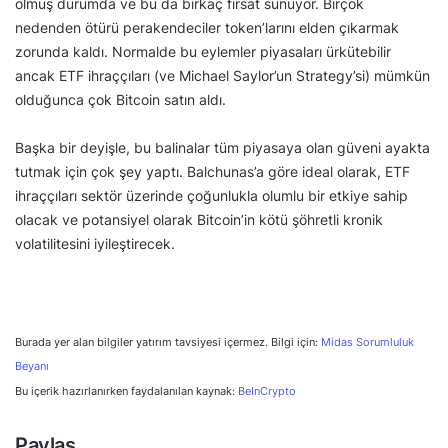
olmuş durumda ve bu da birkaç fırsat sunuyor. Birçok
nedenden ötürü perakendeciler token’larını elden çıkarmak
zorunda kaldı. Normalde bu eylemler piyasaları ürkütebilir
ancak ETF ihraççıları (ve Michael Saylor’un Strategy’si) mümkün
olduğunca çok Bitcoin satın aldı.
Başka bir deyişle, bu balinalar tüm piyasaya olan güveni ayakta
tutmak için çok şey yaptı. Balchunas’a göre ideal olarak, ETF
ihraççıları sektör üzerinde çoğunlukla olumlu bir etkiye sahip
olacak ve potansiyel olarak Bitcoin’in kötü şöhretli kronik
volatilitesini iyileştirecek.
Burada yer alan bilgiler yatırım tavsiyesi içermez. Bilgi için:
Midas Sorumluluk
Beyanı
Bu içerik hazırlanırken faydalanılan kaynak:
BeInCrypto
Paylaş