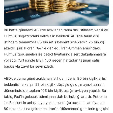
Bu hafta gündemi ABD’de açıklanan tarım dışı istihdam verisi ve
Hürmüz Boğazı’ndaki belirsizlik belirledi. ABD’de tarım dışı
istihdam temmuzda 85 bin artış beklentisine karşın 23 bin kişi
azaldı; işsizlik oranı %4,1’e geriledi. İran-Umman arasındaki
Hürmüz görüşmeleri ise petrol fiyatlarında sert dalgalanmalara
yol açtı. Yurt içinde BIST 100 geçen haftadan taşınan satış
baskısıyla zayıf bir seyir izledi.
ABD’de cuma günü açıklanan istihdam verisi 80 bin kişilik artış
beklentisine karşın 23 bin kişilik düşüşle geldi; mayıs-haziran
döneminde de toplam 103 bin kişilik aşağı revizyon yapıldı. Bu
tablo, Fed’in gelecek adımlarına dair belirsizliği artırdı. Petrolde
ise Bessent’in anlaşmaya yakın olunduğu açıklamaları fiyatları
80 doların altına çekerken, İran’ın “düşmanca” gemilerin geçişini