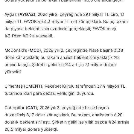
Aygaz (
AYGAZ
), 2026 yılı 2. çeyreğinde 29,1 milyar TL ciro, 1,1
milyar TL FAVÖK ve 4,3 milyar TL net kâr açıkladı. Bu üç rakam
da piyasa beklentisinin üzerinde gerçekleşti; FAVÖK marjı
%3,1’den %3,9’a yükseldi.
McDonald’s (
MCD
), 2026 yılı 2. çeyreğinde hisse başına 3,38
dolar kâr açıkladı; bu rakam analist beklentisini yaklaşık %2
oranında aştı. Şirketin geliri ise %4 artışla 7,1 milyar dolara
yükseldi.
Çimentaş (
CMENT
), Rekabet Kurulu tarafından 37,4 milyon TL
tutarında idari para cezası verildiğini duyurdu.
Caterpillar (
CAT
), 2026 yılı 2. çeyreğinde hisse başına
düzeltilmiş 8,17 dolar kâr açıkladı. Bu rakam, analistlerin 6,20
dolarlık beklentisini aştı. Şirketin geliri ise yıllık bazda %24 artışla
20,5 milyar dolara yükseldi.