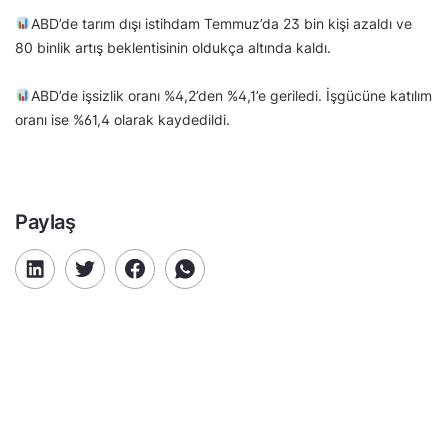
ABD’de tarım dışı istihdam Temmuz’da 23 bin kişi azaldı ve
80 binlik artış beklentisinin oldukça altında kaldı.
ABD’de işsizlik oranı %4,2’den %4,1’e geriledi. İşgücüne katılım
oranı ise %61,4 olarak kaydedildi.
Paylaş