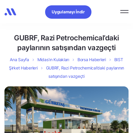
Uygulamayı İndir
GUBRF, Razi Petrochemical’daki
paylarının satışından vazgeçti
Ana Sayfa
Midas’ın Kulakları
Borsa Haberleri
BIST
Şirket Haberleri
GUBRF, Razi Petrochemical’daki paylarının
satışından vazgeçti