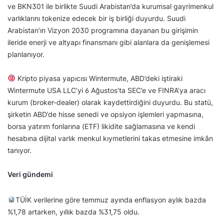
ve BKN301 ile birlikte Suudi Arabistan’da kurumsal gayrimenkul
varlıklarını tokenize edecek bir iş birliği duyurdu. Suudi
Arabistan’ın Vizyon 2030 programına dayanan bu girişimin
ileride enerji ve altyapı finansmanı gibi alanlara da genişlemesi
planlanıyor.
Kripto piyasa yapıcısı Wintermute, ABD’deki iştiraki
Wintermute USA LLC’yi 6 Ağustos’ta SEC’e ve FINRA’ya aracı
kurum (broker-dealer) olarak kaydettirdiğini duyurdu. Bu statü,
şirketin ABD’de hisse senedi ve opsiyon işlemleri yapmasına,
borsa yatırım fonlarına (ETF) likidite sağlamasına ve kendi
hesabına dijital varlık menkul kıymetlerini takas etmesine imkân
tanıyor.
Veri gündemi
TÜİK verilerine göre temmuz ayında enflasyon aylık bazda
%1,78 artarken, yıllık bazda %31,75 oldu.