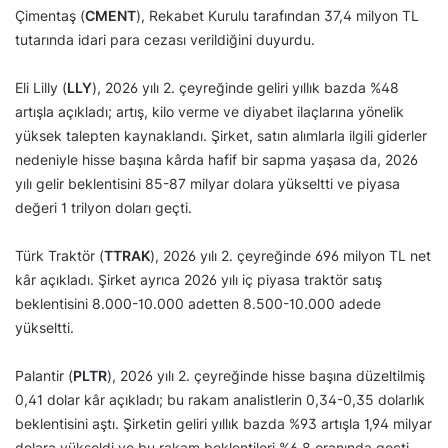
Çimentaş (
CMENT
), Rekabet Kurulu tarafından 37,4 milyon TL
tutarında idari para cezası verildiğini duyurdu.
Eli Lilly (
LLY
), 2026 yılı 2. çeyreğinde geliri yıllık bazda %48
artışla açıkladı; artış, kilo verme ve diyabet ilaçlarına yönelik
yüksek talepten kaynaklandı. Şirket, satın alımlarla ilgili giderler
nedeniyle hisse başına kârda hafif bir sapma yaşasa da, 2026
yılı gelir beklentisini 85-87 milyar dolara yükseltti ve piyasa
değeri 1 trilyon doları geçti.
Türk Traktör (
TTRAK
), 2026 yılı 2. çeyreğinde 696 milyon TL net
kâr açıkladı. Şirket ayrıca 2026 yılı iç piyasa traktör satış
beklentisini 8.000-10.000 adetten 8.500-10.000 adede
yükseltti.
Palantir (
PLTR
), 2026 yılı 2. çeyreğinde hisse başına düzeltilmiş
0,41 dolar kâr açıkladı; bu rakam analistlerin 0,34-0,35 dolarlık
beklentisini aştı. Şirketin geliri yıllık bazda %93 artışla 1,94 milyar
dolara yükseldi ve bu rakam beklentileri %6,8 oranında geçti.