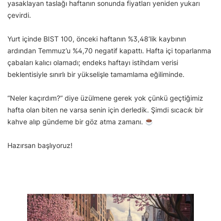
yasaklayan taslağı haftanın sonunda fiyatları yeniden yukarı
çevirdi.
Yurt içinde BIST 100, önceki haftanın %3,48’lik kaybının
ardından Temmuz’u %4,70 negatif kapattı. Hafta içi toparlanma
çabaları kalıcı olamadı; endeks haftayı istihdam verisi
beklentisiyle sınırlı bir yükselişle tamamlama eğiliminde.
“Neler kaçırdım?” diye üzülmene gerek yok çünkü geçtiğimiz
hafta olan biten ne varsa senin için derledik. Şimdi sıcacık bir
kahve alıp gündeme bir göz atma zamanı.
Hazırsan başlıyoruz!