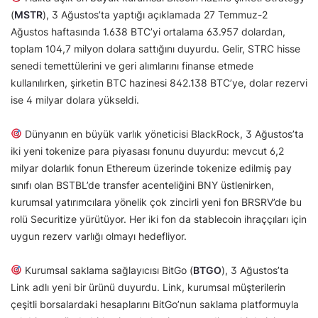
(
MSTR
), 3 Ağustos’ta yaptığı açıklamada 27 Temmuz-2
Ağustos haftasında 1.638 BTC’yi ortalama 63.957 dolardan,
toplam 104,7 milyon dolara sattığını duyurdu. Gelir, STRC hisse
senedi temettülerini ve geri alımlarını finanse etmede
kullanılırken, şirketin BTC hazinesi 842.138 BTC’ye, dolar rezervi
ise 4 milyar dolara yükseldi.
Dünyanın en büyük varlık yöneticisi BlackRock, 3 Ağustos’ta
iki yeni tokenize para piyasası fonunu duyurdu: mevcut 6,2
milyar dolarlık fonun Ethereum üzerinde tokenize edilmiş pay
sınıfı olan BSTBL’de transfer acenteliğini BNY üstlenirken,
kurumsal yatırımcılara yönelik çok zincirli yeni fon BRSRV’de bu
rolü Securitize yürütüyor. Her iki fon da stablecoin ihraççıları için
uygun rezerv varlığı olmayı hedefliyor.
Kurumsal saklama sağlayıcısı BitGo (
BTGO
), 3 Ağustos’ta
Link adlı yeni bir ürünü duyurdu. Link, kurumsal müşterilerin
çeşitli borsalardaki hesaplarını BitGo’nun saklama platformuyla