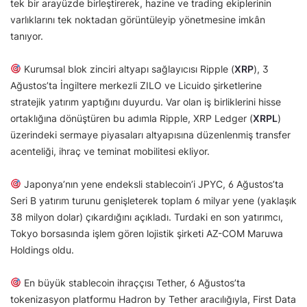
tek bir arayüzde birleştirerek, hazine ve trading ekiplerinin
varlıklarını tek noktadan görüntüleyip yönetmesine imkân
tanıyor.
Kurumsal blok zinciri altyapı sağlayıcısı Ripple (
XRP
), 3
Ağustos’ta İngiltere merkezli ZILO ve Licuido şirketlerine
stratejik yatırım yaptığını duyurdu. Var olan iş birliklerini hisse
ortaklığına dönüştüren bu adımla Ripple, XRP Ledger (
XRPL
)
üzerindeki sermaye piyasaları altyapısına düzenlenmiş transfer
acenteliği, ihraç ve teminat mobilitesi ekliyor.
Japonya’nın yene endeksli stablecoin’i JPYC, 6 Ağustos’ta
Seri B yatırım turunu genişleterek toplam 6 milyar yene (yaklaşık
38 milyon dolar) çıkardığını açıkladı. Turdaki en son yatırımcı,
Tokyo borsasında işlem gören lojistik şirketi AZ-COM Maruwa
Holdings oldu.
En büyük stablecoin ihraççısı Tether, 6 Ağustos’ta
tokenizasyon platformu Hadron by Tether aracılığıyla, First Data