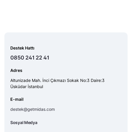
Destek Hattı
0850 241 22 41
Adres
Altunizade Mah. İnci Çıkmazı Sokak No:3 Daire:3
Üsküdar İstanbul
E-mail
destek@getmidas.com
Sosyal Medya