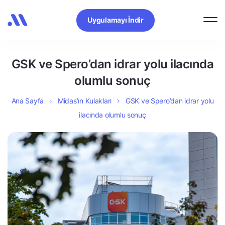
Uygulamayı İndir
GSK ve Spero’dan idrar yolu ilacında
olumlu sonuç
Ana Sayfa
Midas’ın Kulakları
GSK ve Spero’dan idrar yolu
ilacında olumlu sonuç