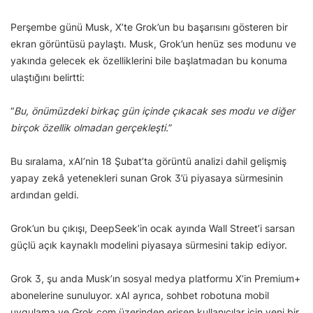
Perşembe günü Musk, X’te Grok’un bu başarısını gösteren bir
ekran görüntüsü paylaştı. Musk, Grok’un henüz ses modunu ve
yakında gelecek ek özelliklerini bile başlatmadan bu konuma
ulaştığını belirtti:
“
Bu, önümüzdeki birkaç gün içinde çıkacak ses modu ve diğer
birçok özellik olmadan gerçekleşti.
”
Bu sıralama, xAI’nin 18 Şubat’ta görüntü analizi dahil gelişmiş
yapay zekâ yetenekleri sunan Grok 3’ü piyasaya sürmesinin
ardından geldi.
Grok’un bu çıkışı, DeepSeek’in ocak ayında Wall Street’i sarsan
güçlü açık kaynaklı modelini piyasaya sürmesini takip ediyor.
Grok 3, şu anda Musk’ın sosyal medya platformu X’in Premium+
abonelerine sunuluyor. xAI ayrıca, sohbet robotuna mobil
uygulama ve Grok.com üzerinden erişen kullanıcılar için yeni bir