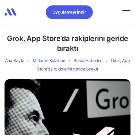
Uygulamayı İndir
Grok, App Store’da rakiplerini geride
bıraktı
Ana Sayfa
Midas’ın Kulakları
Borsa Haberleri
Grok, App
Store’da rakiplerini geride bıraktı