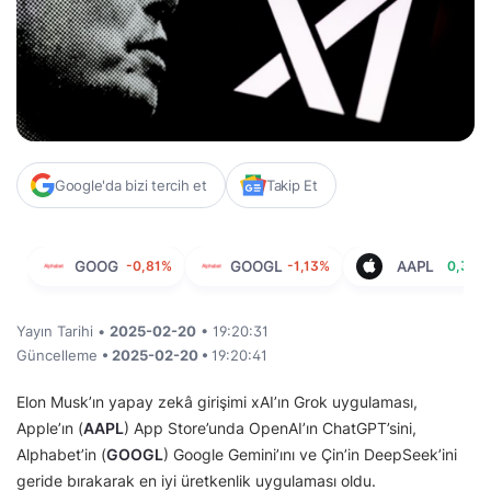
Google'da bizi tercih et
Takip Et
GOOG
-0,81%
GOOGL
-1,13%
AAPL
0,39%
Yayın Tarihi •
2025-02-20
• 19:20:31
Güncelleme
• 2025-02-20 •
19:20:41
Elon Musk’ın yapay zekâ girişimi xAI’ın Grok uygulaması,
Apple’ın (
AAPL
) App Store’unda OpenAI’ın ChatGPT’sini,
Alphabet’in (
GOOGL
) Google Gemini’ını ve Çin’in DeepSeek’ini
geride bırakarak en iyi üretkenlik uygulaması oldu.