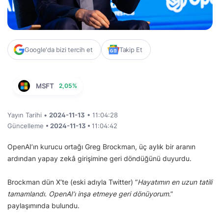
Google'da bizi tercih et
Takip Et
MSFT
2,05%
Yayın Tarihi •
2024-11-13
• 11:04:28
Güncelleme
• 2024-11-13 •
11:04:42
OpenAI’ın kurucu ortağı Greg Brockman, üç aylık bir aranın
ardından yapay zekâ girişimine geri döndüğünü duyurdu.
Brockman dün X’te (eski adıyla Twitter) “
Hayatımın en uzun tatili
tamamlandı. OpenAI’ı inşa etmeye geri dönüyorum
.”
paylaşımında bulundu.