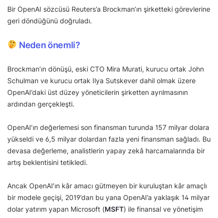
Bir OpenAI sözcüsü Reuters’a Brockman’ın şirketteki görevlerine
geri döndüğünü doğruladı.
Neden önemli?
Brockman’ın dönüşü, eski CTO Mira Murati, kurucu ortak John
Schulman ve kurucu ortak Ilya Sutskever dahil olmak üzere
OpenAI’daki üst düzey yöneticilerin şirketten ayrılmasının
ardından gerçekleşti.
OpenAI’ın değerlemesi son finansman turunda 157 milyar dolara
yükseldi ve 6,5 milyar dolardan fazla yeni finansman sağladı. Bu
devasa değerleme, analistlerin yapay zekâ harcamalarında bir
artış beklentisini tetikledi.
Ancak OpenAI’ın kâr amacı gütmeyen bir kuruluştan kâr amaçlı
bir modele geçişi, 2019’dan bu yana OpenAI’a yaklaşık 14 milyar
dolar yatırım yapan Microsoft (
MSFT
) ile finansal ve yönetişim