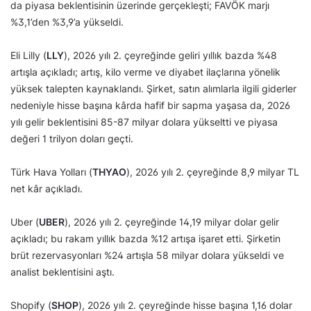
da piyasa beklentisinin üzerinde gerçekleşti; FAVÖK marjı
%3,1’den %3,9’a yükseldi.
Eli Lilly (
LLY
), 2026 yılı 2. çeyreğinde geliri yıllık bazda %48
artışla açıkladı; artış, kilo verme ve diyabet ilaçlarına yönelik
yüksek talepten kaynaklandı. Şirket, satın alımlarla ilgili giderler
nedeniyle hisse başına kârda hafif bir sapma yaşasa da, 2026
yılı gelir beklentisini 85-87 milyar dolara yükseltti ve piyasa
değeri 1 trilyon doları geçti.
Türk Hava Yolları (
THYAO
), 2026 yılı 2. çeyreğinde 8,9 milyar TL
net kâr açıkladı.
Uber (
UBER
), 2026 yılı 2. çeyreğinde 14,19 milyar dolar gelir
açıkladı; bu rakam yıllık bazda %12 artışa işaret etti. Şirketin
brüt rezervasyonları %24 artışla 58 milyar dolara yükseldi ve
analist beklentisini aştı.
Shopify (
SHOP
), 2026 yılı 2. çeyreğinde hisse başına 1,16 dolar