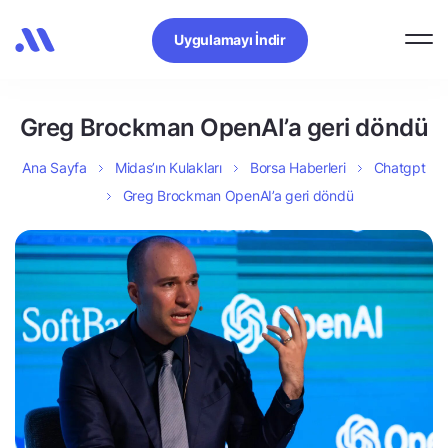
Uygulamayı İndir
Greg Brockman OpenAI’a geri döndü
Ana Sayfa
Midas’ın Kulakları
Borsa Haberleri
Chatgpt
Greg Brockman OpenAI’a geri döndü