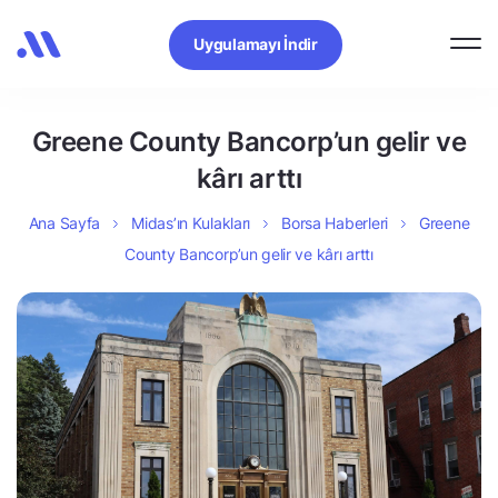
Uygulamayı İndir
Greene County Bancorp’un gelir ve
kârı arttı
Ana Sayfa
Midas’ın Kulakları
Borsa Haberleri
Greene
County Bancorp’un gelir ve kârı arttı