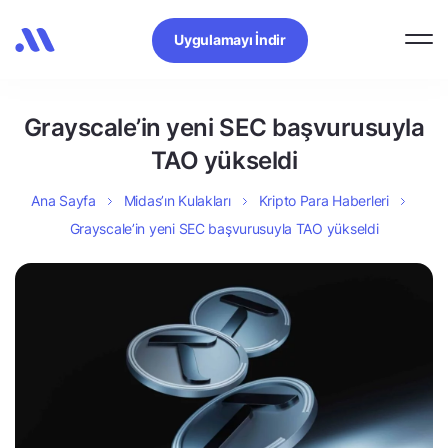
Uygulamayı İndir
Grayscale’in yeni SEC başvurusuyla
TAO yükseldi
Ana Sayfa
Midas’ın Kulakları
Kripto Para Haberleri
Grayscale’in yeni SEC başvurusuyla TAO yükseldi