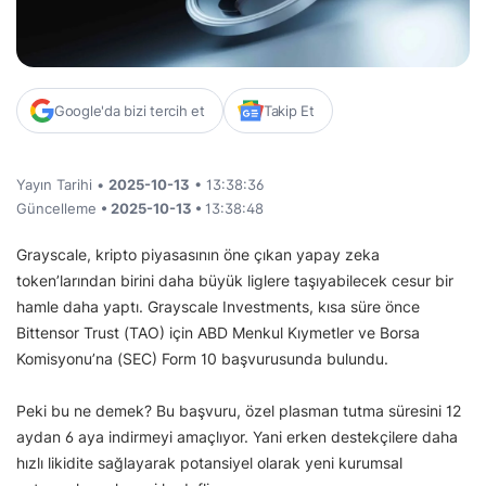
Google'da bizi tercih et
Takip Et
Yayın Tarihi •
2025-10-13
• 13:38:36
Güncelleme
• 2025-10-13 •
13:38:48
Grayscale, kripto piyasasının öne çıkan yapay zeka
token’larından birini daha büyük liglere taşıyabilecek cesur bir
hamle daha yaptı. Grayscale Investments, kısa süre önce
Bittensor Trust (TAO) için ABD Menkul Kıymetler ve Borsa
Komisyonu’na (SEC) Form 10 başvurusunda bulundu.
Peki bu ne demek? Bu başvuru, özel plasman tutma süresini 12
aydan 6 aya indirmeyi amaçlıyor. Yani erken destekçilere daha
hızlı likidite sağlayarak potansiyel olarak yeni kurumsal