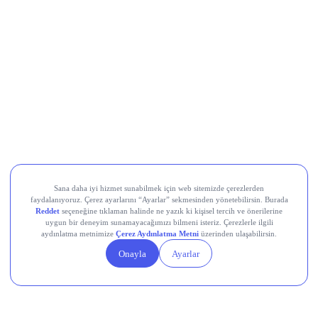
LayerZero (ZRO)