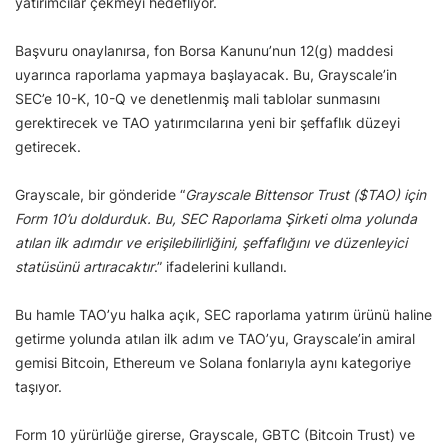
yatırımcılar çekmeyi hedefliyor.
Başvuru onaylanırsa, fon Borsa Kanunu’nun 12(g) maddesi
uyarınca raporlama yapmaya başlayacak. Bu, Grayscale’in
SEC’e 10-K, 10-Q ve denetlenmiş mali tablolar sunmasını
gerektirecek ve TAO yatırımcılarına yeni bir şeffaflık düzeyi
getirecek.
Grayscale, bir gönderide “
Grayscale Bittensor Trust ($TAO) için
Form 10’u doldurduk. Bu, SEC Raporlama Şirketi olma yolunda
atılan ilk adımdır ve erişilebilirliğini, şeffaflığını ve düzenleyici
statüsünü artıracaktır
.” ifadelerini kullandı.
Bu hamle TAO’yu halka açık, SEC raporlama yatırım ürünü haline
getirme yolunda atılan ilk adım ve TAO’yu, Grayscale’in amiral
gemisi Bitcoin, Ethereum ve Solana fonlarıyla aynı kategoriye
taşıyor.
Form 10 yürürlüğe girerse, Grayscale, GBTC (Bitcoin Trust) ve